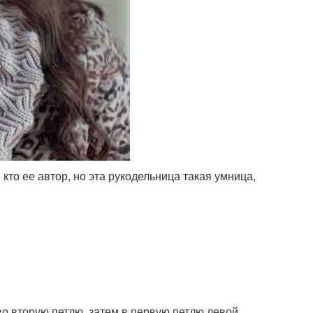
кто ее автор, но эта рукодельница такая умница,
во вторую петлю, затем в первую петлю левой