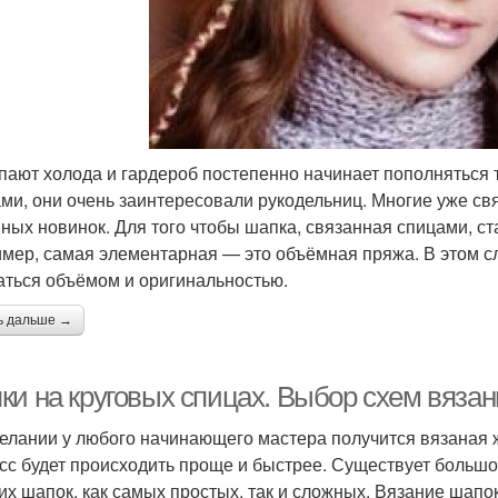
пают холода и гардероб постепенно начинает пополняться
ми, они очень заинтересовали рукодельниц. Многие уже св
ных новинок. Для того чтобы шапка, связанная спицами, ст
мер, самая элементарная — это объёмная пряжа. В этом сл
аться объёмом и оригинальностью.
ь дальше →
ки на круговых спицах. Выбор схем вяза
елании у любого начинающего мастера получится вязаная 
сс будет происходить проще и быстрее. Существует большо
их шапок, как самых простых, так и сложных. Вязание шапок