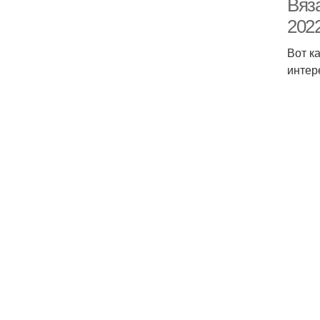
Вяз
202
Вот к
интер