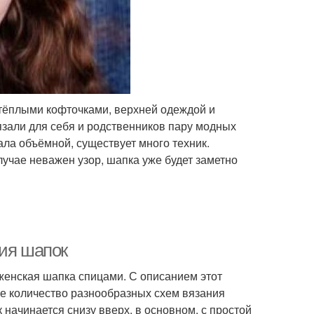
 тёплыми кофточками, верхней одеждой и
язали для себя и родственников пару модных
ала объёмной, существует много техник.
учае неважен узор, шапка уже будет заметно
ния шапок
женская шапка спицами. С описанием этот
е количество разнообразных схем вязания
 начинается снизу вверх, в основном, с простой