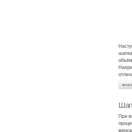
Насту
шапка
объём
Напри
отлич
читат
Шап
При ж
проце
женск