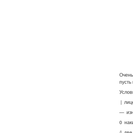
Очень
пусть
Услов
| лиц
— изн
0 нак
/| дв