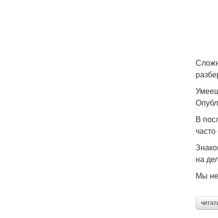
Сложн
разбе
Умееш
Опубл
В пос
часто
Знако
на дел
Мы не
читат