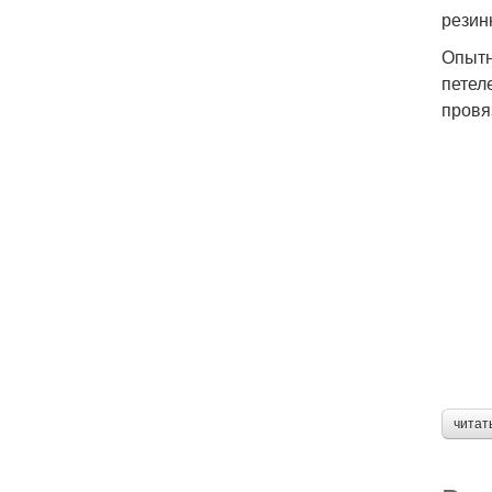
резин
Опытн
петел
провя
читат