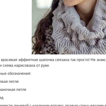
 красивая эффектная шапочка связана так просто! Не знаю, 
 и схема нарисована от руки.
ные обозначения:
евая петля
аночная петля
ид
е вместе лицевой с наклоном вправо: правую спицу вводим 