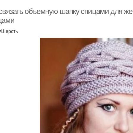
 связать объемную шапку спицами для ж
цами
 #Шерсть