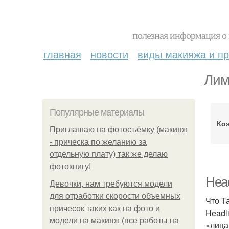
полезная информация о 
главная
новости
виды макияжа и пр
Лим
Популярные материалы
Ко
Приглашаю на фотосъёмку (макияж
- прическа по желанию за
отдельную плату) так же делаю
фотокнигу!
Head
Девочки, нам требуются модели
для отработки скорости объемных
Что Т
причесок таких как на фото и
Headl
модели на макияж (все работы на
«лица