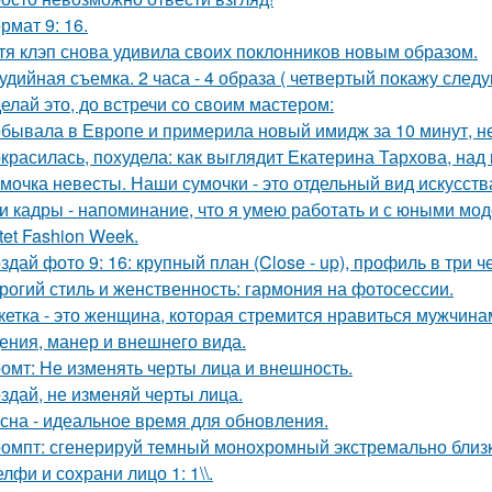
рмат 9: 16.
тя клэп снова удивила своих поклонников новым образом.
удийная съемка. 2 часа - 4 образа ( четвертый покажу след
елай это, до встречи со своим мастером:
бывала в Европе и примерила новый имидж за 10 минут, не
красилась, похудела: как выглядит Екатерина Тархова, над 
мочка невесты. Наши сумочки - это отдельный вид искусств
и кадры - напоминание, что я умею работать и с юными мо
tet Fashion Week.
здай фото 9: 16: крупный план (Close - up), профиль в три ч
рогий стиль и женственность: гармония на фотосессии.
кетка - это женщина, которая стремится нравиться мужчина
ения, манер и внешнего вида.
омт: Не изменять черты лица и внешность.
здай, не изменяй черты лица.
сна - идеальное время для обновления.
омпт: сгенерируй темный монохромный экстремально близ
лфи и сохрани лицо 1: 1\\.