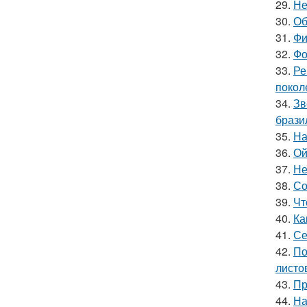
29.
Не
30.
Об
31.
Фи
32.
Фо
33.
Ре
покол
34.
Зв
брази
35.
На
36.
Ой
37.
Не
38.
Со
39.
Чт
40.
Ка
41.
Се
42.
По
листо
43.
Пр
44.
На