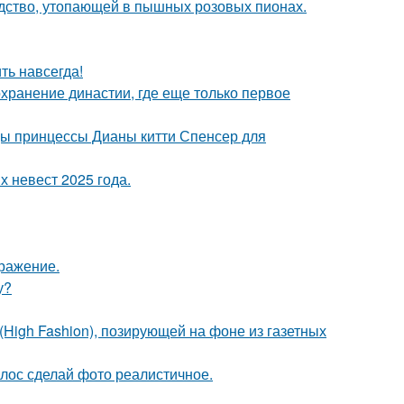
ство, утопающей в пышных розовых пионах.
ть навсегда!
охранение династии, где еще только первое
цы принцессы Дианы китти Спенсер для
 невест 2025 года.
бражение.
у?
High Fashion), позирующей на фоне из газетных
лос сделай фото реалистичное.