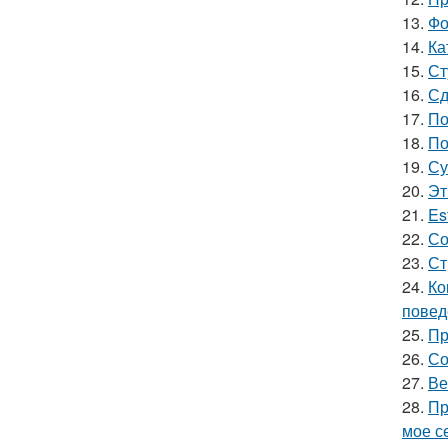
13.
Фо
14.
Ка
15.
Ст
16.
Сд
17.
По
18.
По
19.
Су
20.
Эт
21.
Es
22.
Со
23.
Ст
24.
Ко
повед
25.
Пр
26.
Со
27.
Ве
28.
Пр
мое се