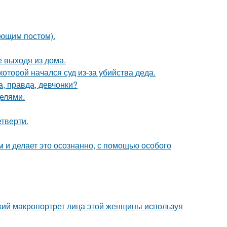
ующим постом).
 выходя из дома.
которой начался суд из-за убийства деда.
а, правда, девчонки?
делями.
етверти.
м и делает это осознанно, с помощью особого
кий макропортрет лица этой женщины используя