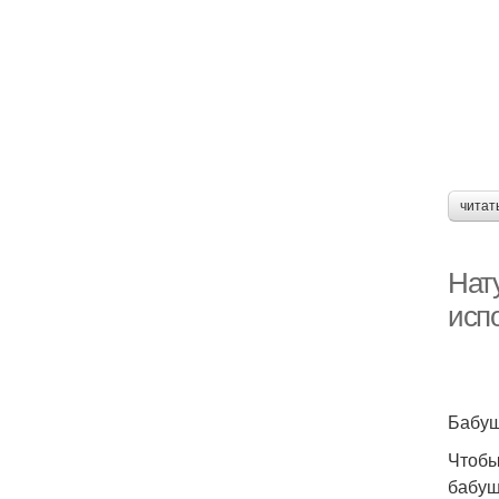
читат
Нат
исп
Бабуш
Чтобы
бабуш