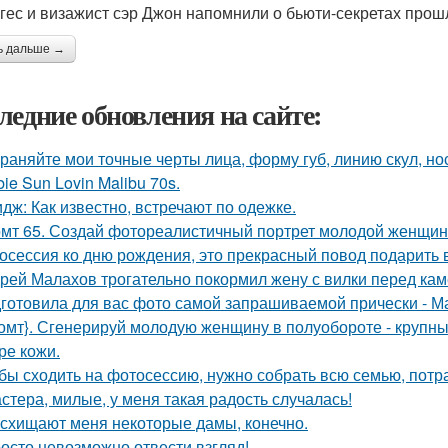
гес и визажист сэр Джон напомнили о бьюти-секретах прош
ь дальше →
ледние обновления на сайте:
раняйте мои точные черты лица, форму губ, линию скул, нос
bie Sun Lovin Malibu 70s.
дж: Как известно, встречают по одежке.
мт 65. Создай фотореалистичный портрет молодой женщины 
осессия ко дню рождения, это прекрасный повод подарить 
рей Малахов трогательно покормил жену с вилки перед кам
готовила для вас фото самой запрашиваемой прически - М
омт}. Сгенерируй молодую женщину в полуобороте - крупны
ре кожи.
бы сходить на фотосессию, нужно собрать всю семью, потрат
стера, милые, у меня такая радость случалась!
схищают меня некоторые дамы, конечно.
осто невозможно отвести взгляд!