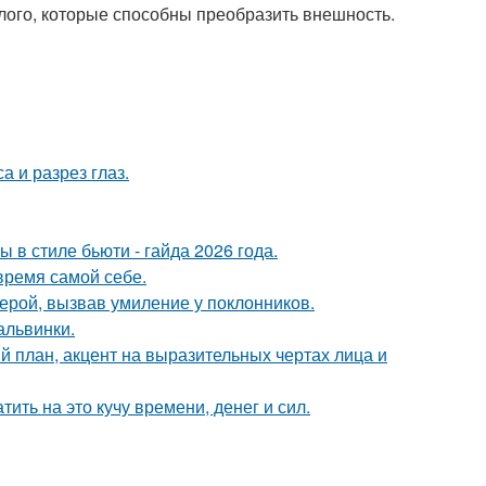
лого, которые способны преобразить внешность.
а и разрез глаз.
в стиле бьюти - гайда 2026 года.
время самой себе.
ерой, вызвав умиление у поклонников.
альвинки.
й план, акцент на выразительных чертах лица и
ить на это кучу времени, денег и сил.