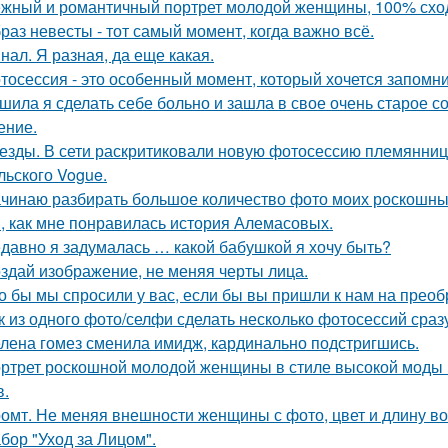
жный и романтичный портрет молодой женщины, 100% сход
раз невесты - тот самый момент, когда важно всё.
нал. Я разная, да еще какая.
тосессия - это особенный момент, который хочется запомни
шила я сделать себе больно и зашла в свое очень старое с
ение.
езды. В сети раскритиковали новую фотосессию племянни
льского Vogue.
чинаю разбирать большое количество фото моих роскошных
, как мне понравилась история Алемасовых.
давно я задумалась … какой бабушкой я хочу быть?
здай изображение, не меняя черты лица.
о бы мы спросили у вас, если бы вы пришли к нам на прео
к из одного фото/селфи сделать несколько фотосессий сраз
лена гомез сменила имидж, кардинально подстригшись.
ртрет роскошной молодой женщины в стиле высокой моды (
в.
омт. Не меняя внешности женщины с фото, цвет и длину во
бор "Уход за Лицом".