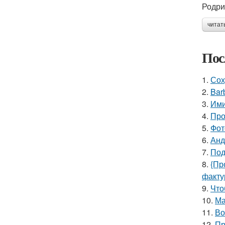
Родри
читат
Пос
1.
Сох
2.
Bar
3.
Ими
4.
Про
5.
Фот
6.
Анд
7.
Под
8.
{Пр
факту
9.
Что
10.
Ма
11.
Во
12.
Пр