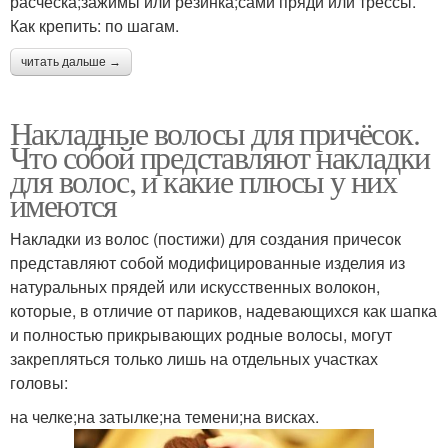
расческа;зажимы или резинка;сами пряди или трессы.
Как крепить: по шагам.
читать дальше →
Накладные волосы для причёсок.
Что собой представляют накладки
для волос, и какие плюсы у них
имеются
Накладки из волос (постижи) для создания причесок
представляют собой модифицированные изделия из
натуральных прядей или искусственных волокон,
которые, в отличие от париков, надевающихся как шапка
и полностью прикрывающих родные волосы, могут
закрепляться только лишь на отдельных участках
головы:
на челке;на затылке;на темени;на висках.