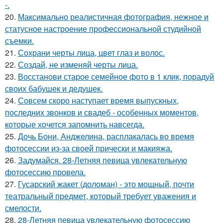
-.
20.
Максимально реалистичная фотография, нежное и
статусное настроение профессиональной студийной
съемки.
21.
Сохрани черты лица, цвет глаз и волос.
22.
Создай, не изменяй черты лица.
23.
Восстанови старое семейное фото в 1 клик, порадуй
своих бабушек и дедушек.
24.
Совсем скоро наступает время выпускных,
последних звонков и свадеб - особенных моментов,
которые хочется запомнить навсегда.
25.
Дочь Бони, Анджелина, расплакалась во время
фотосессии из-за своей прически и макияжа.
26.
Задумайся. 28-Летняя певица увлекательную
фотосессию провела.
27.
Гусарский жакет (доломан) - это мощный, почти
театральный предмет, который требует уважения и
смелости.
28.
28-Летняя певица увлекательную фотосессию