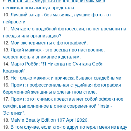
9.
Настасья самбурская перед подписчиками в
неожиданном амплуа предстала.
10.
Лучший загар - без макияжа, лучшие фото - от
нейросети!
11.
Мечтаете о подобной фотосессии, но нет времени на
поездки или организацию?
12.
Мои эксперименты с фотографией.
13.
Яркий макияж - это всегда про настроение,
уверенность и внимание к деталям.
14.
Марго Робби: "Я Никогда не Считала Себя
Красивой".
15.
He только макияж и прическа бывают свадебными!
16.
Промт: профессиональная студийная фотография
беременной женщины в элегантном стиле.
17.
Промт: этот снимок представляет собой эффектное
селфи, выполненное в стиле современной "Insta -
Эстетики".
18.
Malvie Beauty Edition 107 April 2026.
19.
В том случае, если кто-то вдруг потерял меня из виду