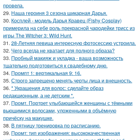
провела.
29.
Наша героиня 3 сезона шикарная Дарья.
30.
Косплей - модель Дарья Кравец (Fishy Cosplay)
примерила на себе роль прекрасной чародейки трисс из
игры The Witcher 3: Wild Hunt.
31.
28-Летняя певица интересную фотосессию устроила.
32.
Чего всегда не хватает для полного образа?
33.
Пробный макияж и укладка - ваша возможность
тщательно подготовиться к свадебному дню.
34.
Промпт 1: вертикальная 9: 16.
35.
Строго запрещено менять черты лица и внешность.
36.
* Украшения для волос: сделайте образ
редакционным, а не детским *.
37.
Промт. Портрет улыбающейся женщины с тёмными
вьющимися волосами, уложенными в объёмную
причёску на макушке.
38.
В пятницу тренировка по расписанию.
39.
Промт: тип изображения: высококачественная