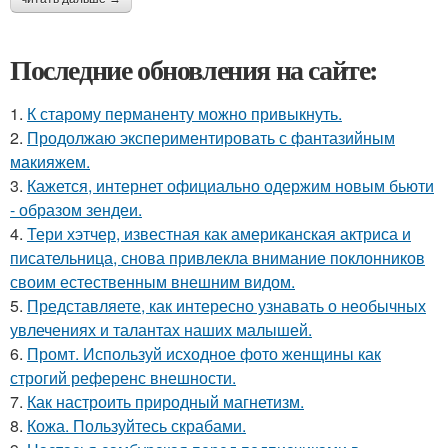
Последние обновления на сайте:
1.
К старому перманенту можно привыкнуть.
2.
Продолжаю экспериментировать с фантазийным
макияжем.
3.
Кажется, интернет официально одержим новым бьюти
- образом зендеи.
4.
Тери хэтчер, известная как американская актриса и
писательница, снова привлекла внимание поклонников
своим естественным внешним видом.
5.
Представляете, как интересно узнавать о необычных
увлечениях и талантах наших малышей.
6.
Промт. Используй исходное фото женщины как
строгий референс внешности.
7.
Как настроить природный магнетизм.
8.
Кожа. Пользуйтесь скрабами.