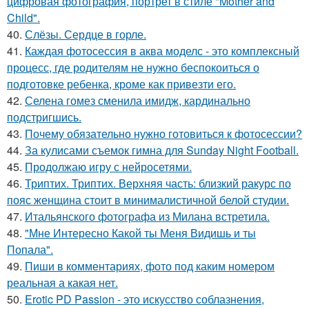
цифровая фотография, портрет в стиле "Mother and
Child".
40.
Слёзы. Сердце в горле.
41.
Каждая фотосессия в аква моделс - это комплексный
процесс, где родителям не нужно беспокоиться о
подготовке ребенка, кроме как привезти его.
42.
Селена гомез сменила имидж, кардинально
подстригшись.
43.
Почему обязательно нужно готовиться к фотосессии?
44.
За кулисами съемок гимна для Sunday Night Football.
45.
Продолжаю игру с нейросетями.
46.
Триптих. Триптих. Верхняя часть: близкий ракурс по
пояс женщина стоит в минималистичной белой студии.
47.
Итальянского фотографа из Милана встретила.
48.
"Мне Интересно Какой ты Меня Видишь и ты
Попала".
49.
Пиши в комментариях, фото под каким номером
реальная а какая нет.
50.
Erotic PD Passion - это искусство соблазнения,