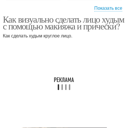
Показать все
Как визуально сделать лицо худым
Что сначала макияж или
Худые упражнения
с помощью макияжа и прически?
прическа
Как сделать худым круглое лицо.
Полнота в лице
Худое лицо