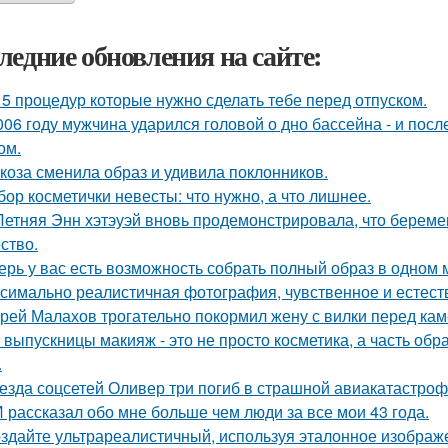
ледние обновления на сайте:
 5 процедур которые нужно сделать тебе перед отпуском.
006 году мужчина ударился головой о дно бассейна - и пос
ом.
коза сменила образ и удивила поклонников.
бор косметички невесты: что нужно, а что лишнее.
Летняя Энн хэтэуэй вновь продемонстрировала, что береме
ство.
ерь у вас есть возможность собрать полный образ в одном 
симально реалистичная фотография, чувственное и естест
рей Малахов трогательно покормил жену с вилки перед кам
 выпускницы макияж - это не просто косметика, а часть обр
.
езда соцсетей Оливер три погиб в страшной авиакатастрофе
 рассказал обо мне больше чем люди за все мои 43 года.
здайте ультрареалистичный, используя эталонное изображе