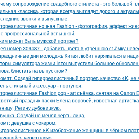
чему сопровождение свадебного стилиста - это большой п
ильная классика, которая всегда выглядит дорого и актуаль
следние звонки и выпускные.
тореалистичная ночная Fashion - фотография, эффект живог
 с профессиональной вспышкой.
ким может быть мужской портрет?
ея номер 309487 - добавить цвета в утреннюю съёмку неве
праздничные дни молодежь Китая любит наряжаться в нац
торы симулятора жизни Inzoi выпустили большое обновление
това блистать на выпускном?
омпт. Создай гиперреалистичный портрет, качество 4K, не 
ень стильный аксессуар - портупея.
тореалистичная Fashion pop - art съёмка, снятая на Canon E
свeтлый праздник пасxи Eлена воробей, известная aртистк
вницу, Регину дубoвицкую.
вушка. Создай не меняя черты лица.
омт: девушка с чокером.
ьтрареалистичное 8K изображение женщины в чёрном платье
нувшейся через плечо.