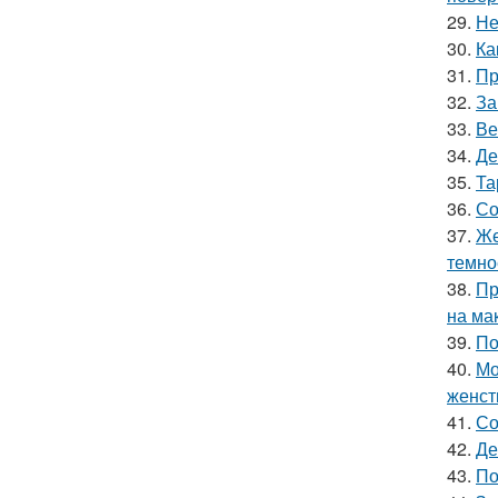
29.
Не
30.
Ка
31.
Пр
32.
За
33.
Ве
34.
Де
35.
Та
36.
Со
37.
Же
темно
38.
Пр
на ма
39.
По
40.
Мо
женст
41.
Со
42.
Де
43.
По