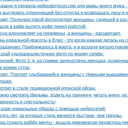
давно я провела нейрофотосессию для мамы моего мужа - 
к выглядеть отдохнувшей без отпуска и возвращать лицу и
омт: Полноростовой фотопортрет женщины, сидящей в расс
шла в кафе выпить кофе перед работой.
сна вдохновляет на перемены, а женщины - расцветают.
нь идеальной красоты в Enso - это когда каждая деталь на 
раданово. Приближалось 8 марта, и в воздухе витало пред
здай ультрареалистичное фото по моему селфи.
нский. Фото 3: 4. на снимке запечатлена девушка, позиру
е время суток.
омт. Портрет улыбающейся женщины с тёмными вьющимис
кушке.
ртрет в стиле традиционной японской ойран.
жно смотреть фильмы, ходить на тренинги, читать книги, но 
венность и сексуальность!
здаю уникальные образы с помощью нейросетей:
сять лет, за которые стиль менялся быстрее, чем тренды.
ра создать вайфу мечты - вышла демоверсия редактора пе