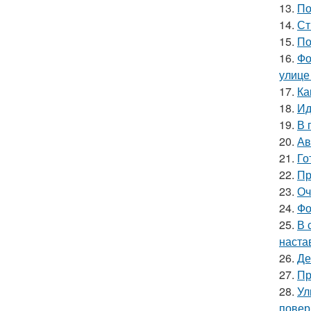
13.
По
14.
Ст
15.
По
16.
Фо
улице
17.
Ка
18.
Ид
19.
В 
20.
Ав
21.
Го
22.
Пр
23.
Оч
24.
Фо
25.
В 
наста
26.
Де
27.
Пр
28.
Ул
повер