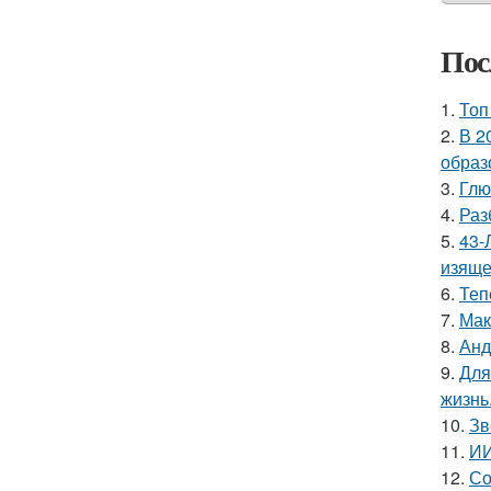
Пос
1.
Топ
2.
В 2
образ
3.
Глю
4.
Раз
5.
43-
изяще
6.
Теп
7.
Мак
8.
Анд
9.
Для
жизнь
10.
Зв
11.
ИИ
12.
Со