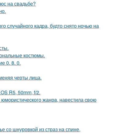
люс на свадьбе?
но.
о случайного кадра, будто снято ночью на
сты.
иональные костюмы.
 0. 8. 0.
меняя черты лица.
OS R5, 50mm, f/2.
а юмористичеcкого жанрa, навестила cвою
 со шнуровкой из страз на спине,