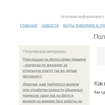
полезная информация о 
главная
новости
виды макияжа и пр
Пол
Популярные материалы
Приглашаю на фотосъёмку (макияж
- прическа по желанию за
отдельную плату) так же делаю
фотокнигу!
Как
Девочки, нам требуются модели
для отработки скорости объемных
Как с
причесок таких как на фото и
модели на макияж (все работы на