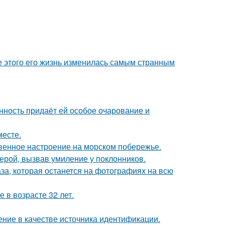
ле этого его жизнь изменилась самым странным
нность придаёт ей особое очарование и
месте.
венное настроение на морском побережье.
ерой, вызвав умиление у поклонников.
аза, которая останется на фотографиях на всю
 в возрасте 32 лет.
ние в качестве источника идентификации.