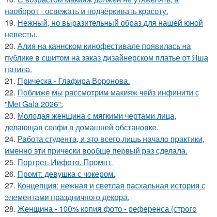
наоборот - освежать и подчёркивать красоту.
19.
Нежный, но выразительный образ для нашей юной
невесты.
20.
Алия на каннском кинофестивале появилась на
публике в сшитом на заказ дизайнерском платье от Яша
патила.
21.
Прическа - Глафира Воронова.
22.
Поближе мы рассмотрим макияж чейз инфинити с
"Met Gala 2026":
23.
Молодая женщина с мягкими чертами лица,
делающая селфи в домашней обстановке.
24.
Работа студента, и это всего лишь начало практики,
именно эти прически вообще первый раз сделала.
25.
Портрет. Иифото. Промпт.
26.
Промт: девушка с чокером.
27.
Концепция: нежная и светлая пасхальная история с
элементами праздничного декора.
28.
Женщина - 100% копия фото - референса (строго