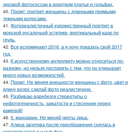
дерзкой фотосессии в коротком платье и гольфах.
40.
Промт: портрет женщины с длинными прямыми
темными волосами.
41.
Фотореалистичный художественный портрет в
морской русалочьей эстетике, вертикальный кадр по
грудь.
42.
Все вспоминают 2016, а я хочу показать свой 2017
год.
43.
К искусственному интеллекту можно относиться по-
разному, но нельзя поспорить с тем, что он открывает
много новых возможностей.
44.
Промт. Не меняя внешности женщины с фото, цвет и
длину волос сделай фото реалистичное.
45.
Разбиваю вдребезги стереотипы о
нефотогеничность, зажатости и стеснения перед
камерой!
46.
5. мандарин. Не меняй черты лица.
47.
Алина загитова после преображения снялась в
коротком платье и гольфах.