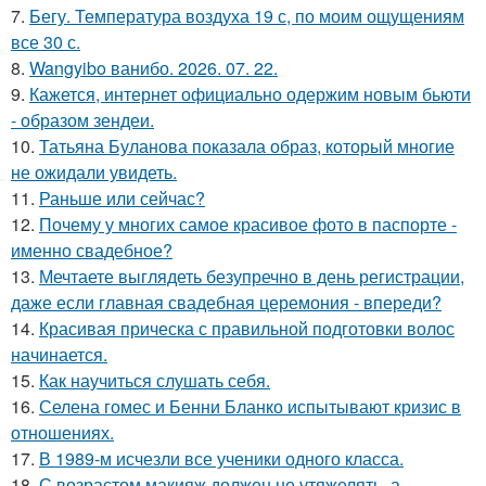
7.
Бегу. Температура воздуха 19 с, по моим ощущениям
все 30 с.
8.
Wangyibo ванибо. 2026. 07. 22.
9.
Кажется, интернет официально одержим новым бьюти
- образом зендеи.
10.
Татьяна Буланова показала образ, который многие
не ожидали увидеть.
11.
Раньше или сейчас?
12.
Почему у многих самое красивое фото в паспорте -
именно свадебное?
13.
Мечтаете выглядеть безупречно в день регистрации,
даже если главная свадебная церемония - впереди?
14.
Красивая прическа с правильной подготовки волос
начинается.
15.
Как научиться слушать себя.
16.
Селена гомес и Бенни Бланко испытывают кризис в
отношениях.
17.
В 1989-м исчезли все ученики одного класса.
18.
С возрастом макияж должен не утяжелять, а