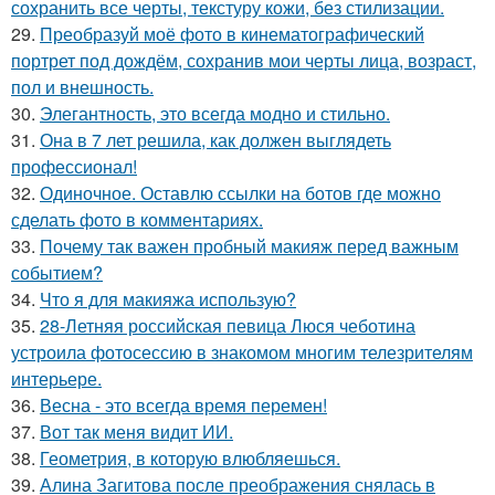
сохранить все черты, текстуру кожи, без стилизации.
29.
Преобразуй моё фото в кинематографический
портрет под дождём, сохранив мои черты лица, возраст,
пол и внешность.
30.
Элегантность, это всегда модно и стильно.
31.
Она в 7 лет решила, как должен выглядеть
профессионал!
32.
Одиночное. Оставлю ссылки на ботов где можно
сделать фото в комментариях.
33.
Почему так важен пробный макияж перед важным
событием?
34.
Что я для макияжа использую?
35.
28-Летняя российская певица Люся чеботина
устроила фотосессию в знакомом многим телезрителям
интерьере.
36.
Весна - это всегда время перемен!
37.
Вот так меня видит ИИ.
38.
Геометрия, в которую влюбляешься.
39.
Алина Загитова после преображения снялась в