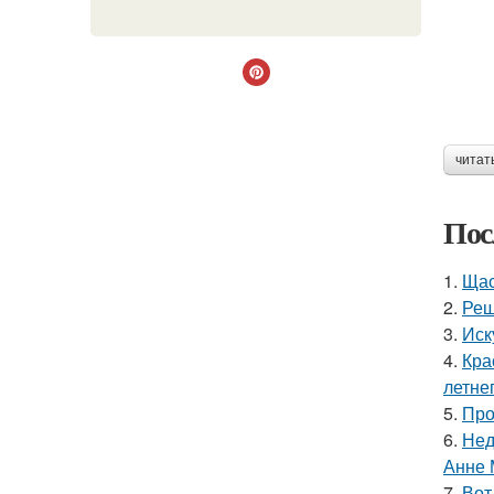
читат
Пос
1.
Щас
2.
Реш
3.
Иск
4.
Кра
летне
5.
Про
6.
Нед
Анне 
7.
Вот