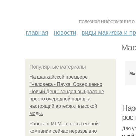
полезная информация о 
главная
новости
виды макияжа и пр
Мас
Популярные материалы
Ма
На шанхайской премьере
"Человека - Паука: Совершенно
Новый День" зендея выбрала не
просто очередной наряд, а
настоящий артефакт высокой
Нар
моды.
рос
Работа в MLM, то есть сетевой
Для у
компании сейчас неразрывно
гелей