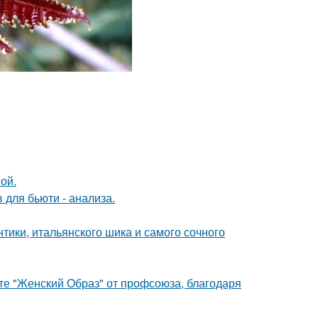
ой.
 для бьюти - анализа.
нтики, итальянского шика и самого сочного
те "Женский Образ" от профсоюза, благодаря