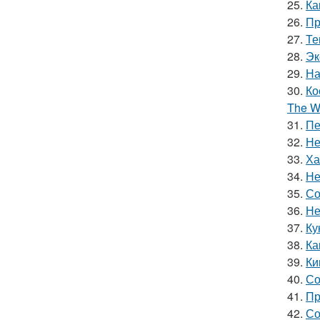
25.
Ка
26.
Пр
27.
Те
28.
Эк
29.
На
30.
Ко
The Wi
31.
Пе
32.
Не
33.
Ха
34.
Не
35.
Со
36.
Не
37.
Ку
38.
Ка
39.
Ки
40.
Со
41.
Пр
42.
Со