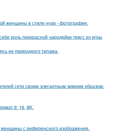
дой женщины в стиле нуар - фотографии.
 себе роль прекрасной чародейки трисс из игры
сь ее природного типажа.
ателей сети своим элегантным зимним образом.
рмат 9: 16, 8K.
д женщины с референсного изображения.