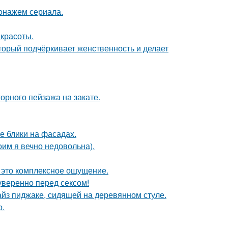
онажем сериала.
 красоты.
торый подчёркивает женственность и делает
рного пейзажа на закате.
е блики на фасадах.
оим я вечно недовольна).
- это комплексное ощущение.
уверенно перед сексом!
йз пиджаке, сидящей на деревянном стуле.
о.