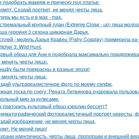
к подобрать макияж и прическу под платье:
омпт: Создай портрет, не меняя черты лица.
перь мы есть и в мах - max.
стремальный крупный план (Extreme Close - up) лица моло
ша героиня 3 сезона шикарная Дарья.
сплей - модель Дарья Кравец (Fishy Cosplay) примерила на
tcher 3: Wild Hunt.
рвый образ для Ани я подобрала максимально придерживая
 менять черты лица\.
ньфу были прекрасны в разные эпохи!
 менять черты лица.
здай ультрареалистичное фото по моему селфи.
жная тоска по снегу: Рената Литвинова очаровала пользов
кольный мир за кулисами.
к повторить культовый образ кэролин бессетт?
нематографический фотореалистичный портрет невесты, фо
здай изображение, не меняя черты лица.
омт. Не меняй лицо!
храни идентичность, черты лица, пропорции и внешний ви