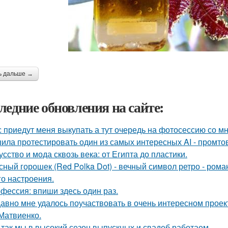
ь дальше →
ледние обновления на сайте:
 приедут меня выкупать а тут очередь на фотосессию со мн
ила протестировать один из самых интересных AI - промтов
усство и мода сквозь века: от Египта до пластики.
сный горошек (Red Polka Dot) - вечный символ ретро - рома
го настроения.
фессия: впиши здесь один раз.
авно мне удалось поучаствовать в очень интересном проек
Матвиенко.
 так мы в высокий сезон выпускных и свадеб работаем.