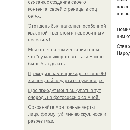
связана с создание своего
волос
контента, своей страницы в соц
прове
сетях.
Этот день был наполнен особенной
Помим
красотой, трепетом и невероятным
ним о
весельем!
Отвар
Мой ответ на комментарий о том,
Народ
что "ну маникюр то всё таки можно
было бы сделать.
Приходи к нам в прикиде в стиле 90
х и получай подарки от руки вверх!
Щас приедут меня выкупать а тут
очередь на фотосессию со мной.
Сохраняйте мои точные черты
лица, форму губ, линию скул, носа и
разрез глаз.