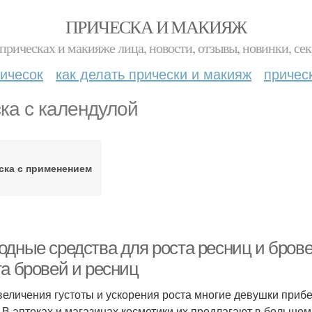
ПРИЧЕСКА И МАКИЯЖ
прическах и макияже лица, новости, отзывы, новинки, сек
ичесок
как делать прически и макияж
причес
ка с календулой
ска с применением
одные средства для роста ресниц и бров
та бровей и ресниц
величения густоты и ускорения роста многие девушки приб
. В аптеках и магазинах косметики их предлагают в большом