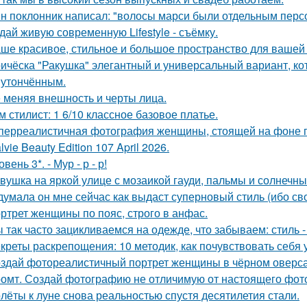
н поклонник написал: "волосы марси были отдельным перс
дай живую современную Lifestyle - съёмку.
ше красивое, стильное и большое пространство для вашей
ичёска "Ракушка" элегантный и универсальный вариант, ко
 утончённым.
 меняя внешность и черты лица.
м стилист: 1 6/10 классное базовое платье.
перреалистичная фотография женщины, стоящей на фоне го
lvie Beauty Edition 107 April 2026.
овень 3*. - Мур - р - р!
вушка на яркой улице с мозаикой гауди, пальмы и солнечны
думала он мне сейчас как выдаст суперновый стиль (ибо св
ртрет женщины по пояс, строго в анфас.
 так часто зацикливаемся на одежде, что забываем: стиль 
креты раскрепощения: 10 методик, как почувствовать себя 
здай фотореалистичный портрет женщины в чёрном оверса
омт. Создай фотографию не отличимую от настоящего фот
лёты к луне снова реальностью спустя десятилетия стали.