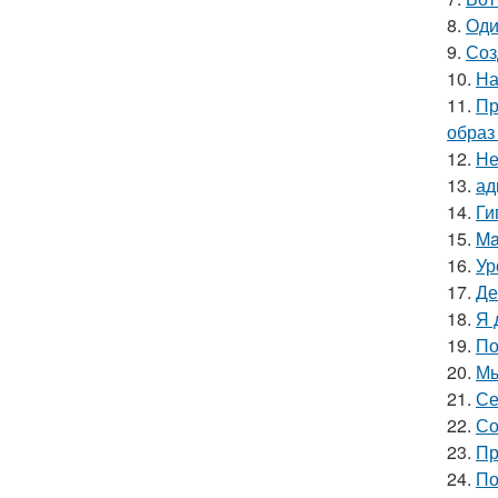
8.
Оди
9.
Соз
10.
На
11.
Пр
образ
12.
Не
13.
ад
14.
Ги
15.
Ma
16.
Ур
17.
Де
18.
Я 
19.
По
20.
Мы
21.
Се
22.
Со
23.
Пр
24.
По