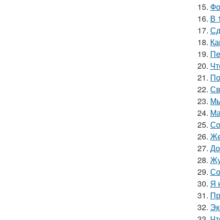
15.
Фо
16.
В 
17.
Сд
18.
Ка
19.
Пе
20.
Чт
21.
По
22.
Св
23.
Мы
24.
Ма
25.
Со
26.
Же
27.
До
28.
Жу
29.
Со
30.
Я 
31.
Пр
32.
Эк
33.
Чт