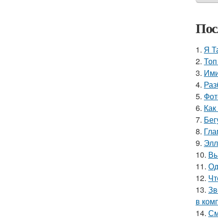
Пос
1.
Я Т
2.
Топ
3.
Ими
4.
Раз
5.
Фот
6.
Как
7.
Бег
8.
Гла
9.
Элл
10.
Вы
11.
Од
12.
Чт
13.
Зв
в ком
14.
См