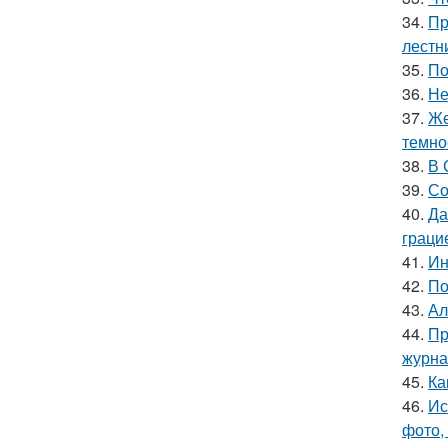
34.
Пр
лестн
35.
По
36.
Не
37.
Же
темно
38.
В 
39.
Со
40.
Да
граци
41.
Ин
42.
По
43.
Ал
44.
Пр
журна
45.
Ка
46.
Ис
фото,