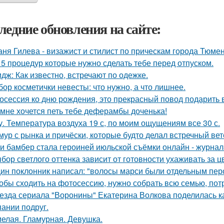
ледние обновления на сайте:
аня Гилева - визажист и стилист по прическам города Тюмен
 5 процедур которые нужно сделать тебе перед отпуском.
дж: Как известно, встречают по одежке.
бор косметички невесты: что нужно, а что лишнее.
осессия ко дню рождения, это прекрасный повод подарить 
 мне хочется петь тебе деферамбы доченька!
у. Температура воздуха 19 с, по моим ощущениям все 30 с.
мур с рынка и причёски, которые будто делал встречный ве
и бамбер стала героиней июльской съёмки онлайн - журнала 
бор светлого оттенка зависит от готовности ухаживать за ц
ин поклонник написал: "волосы марси были отдельным пер
обы сходить на фотосессию, нужно собрать всю семью, потра
езда сериала "Воронины" Екатерина Волкова поделилась ка
пании подруг.
елая. Гламурная. Девушка.