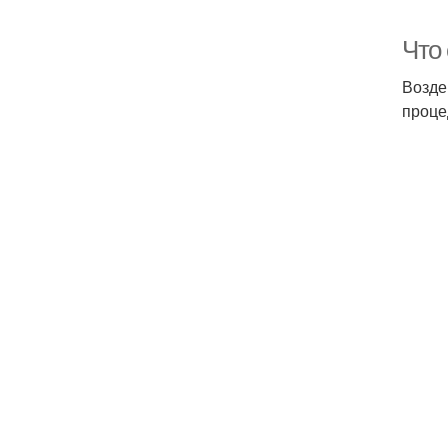
Что
Возде
проце