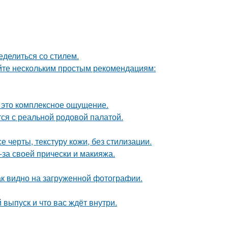
ределиться со стилем.
йте нескольким простым рекомендациям:
- это комплексное ощущение.
тся с реальной родовой палатой.
 черты, текстуру кожи, без стилизации.
-за своей прически и макияжа.
ак видно на загруженной фотографии.
выпуск и что вас ждёт внутри.