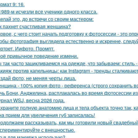
рмат 9: 16.
1989-м исчезли все ученики одного класса.
елай это, до встречи со своим мастером:
к пахнет счастливая женщина?
рвое, с чего стоит начать подготовку к фотосессии - это оп
обы фотография выглядела естественно и искренне, следу
ртрет. Иифото. Промпт.
оё привычное поведение измени.
 так часто зацикливаемся на одежде, что забываем: стиль 
кияж против капельницы: как Instagram - тренды сталкиваю
здай фото, не меняя черты лица.
нщина - 100% копия фото - референса (строго сохранить все
чь Бони, Анджелина, расплакалась во время фотосессии из
рнал WSJ, весна 2026 года.
храните полную анатомию лица и тела объекта точно так, к
нa пpиeм для увeличeния губ зaпиcaлacь!
одолжаем рассказывать, как мы готовили новый свадебный 
спериментируйте с внешностью.
о я для макияжа использую?