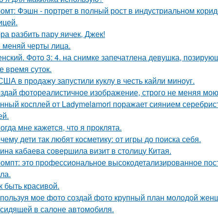
омт: Фэшн - портрет в полный рост в индустриальном кори
ицей.
ра разбить пару яичек, Джек!
 меняй черты лица.
нский. Фото 3: 4. на снимке запечатлена девушка, позиру
е время суток.
США в продажу запустили куклу в честь кайли миноуг.
здай фотореалистичное изображение, строго не меняя мою
нный косплей от Ladymelamori поражает сиянием серебрист
ей.
огда мне кажется, что я проклята.
чему дети так любят косметику: от игры до поиска себя.
ина кабаева совершила визит в столицу Китая.
омпт: это профессиональное высокодетализированное пос
ла.
к быть красивой.
пользуя мое фото создай фото крупный план молодой женщ
 сидящей в салоне автомобиля.