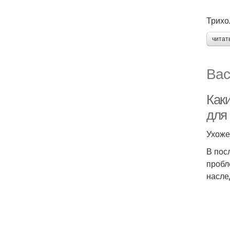
Трихо
читат
Вас
Как
для
Ухоже
В пос
пробл
насле