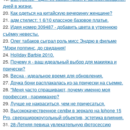
дней в жизни.
20.
Как одеться на китайскую вечеринку женщине?
21.
адм стилист: 1 6/10 классное базовое платье.
22.
Идея номер 309487 - добавить цвета в утреннюю
съёмку невесты.
23.
Олег табаков сыграл роль мисс Эндрю в фильме
"Мэри поппинс, до свидания!
24.
Holiday Barbie 2010.
25.
Почему я - ваш идеальный выбор для макияжа и
прически?
26.
Весна - идеальное время для обновления.
27.
Дочка бони расплакалась из-за прически на съемке.
28.
"Меня часто спрашивают, почему именно моя
профессия - парикмахер?
29.
Лучше не накраситься, чем не причесаться.
30.
Высококачественное селфи в зеркало на Iphone 15
Pro, сверхширокоугольный объектив, эстетика влияния.
31.
28-Летняя певица увлекательную фотосессию