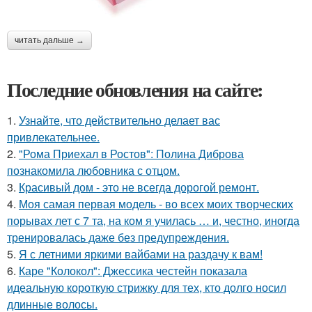
читать дальше →
Последние обновления на сайте:
1.
Узнайте, что действительно делает вас
привлекательнее.
2.
"Рома Приехал в Ростов": Полина Диброва
познакомила любовника с отцом.
3.
Красивый дом - это не всегда дорогой ремонт.
4.
Моя самая первая модель - во всех моих творческих
порывах лет с 7 та, на ком я училась … и, честно, иногда
тренировалась даже без предупреждения.
5.
Я с летними яркими вайбами на раздачу к вам!
6.
Каре "Колокол": Джессика честейн показала
идеальную короткую стрижку для тех, кто долго носил
длинные волосы.