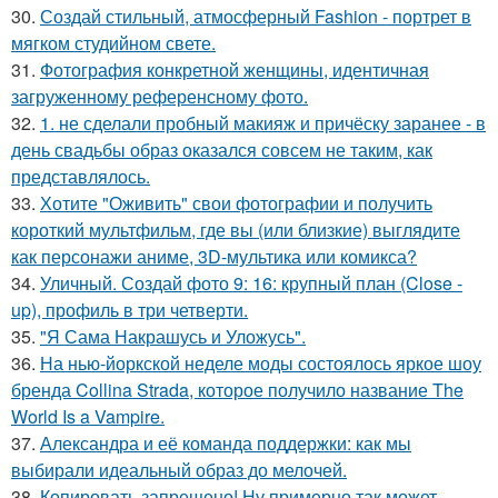
30.
Создай стильный, атмосферный Fashion - портрет в
мягком студийном свете.
31.
Фотография конкретной женщины, идентичная
загруженному референсному фото.
32.
1. не сделали пробный макияж и причёску заранее - в
день свадьбы образ оказался совсем не таким, как
представлялось.
33.
Хотите "Оживить" свои фотографии и получить
короткий мультфильм, где вы (или близкие) выглядите
как персонажи аниме, 3D-мультика или комикса?
34.
Уличный. Создай фото 9: 16: крупный план (Close -
up), профиль в три четверти.
35.
"Я Сама Накрашусь и Уложусь".
36.
На нью-йоркской неделе моды состоялось яркое шоу
бренда Collina Strada, которое получило название The
World Is a Vampire.
37.
Александра и её команда поддержки: как мы
выбирали идеальный образ до мелочей.
38.
Копировать запрещено! Ну примерно так может