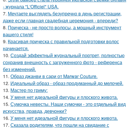
- журнала "L'Officiel" USA.
7.
Мечтаете выглядеть безупречно в день регистрации,
даже если главная свадебная церемония - впереди?
8.
Прическа - не просто волосы, а мощный инструмент
вашего стиля!
9.
Красивая прическа с правильной подготовки волос
начинается.
10.
Создай эффектный журнальный портрет, полностью
сохранив внешность с загруженного фото - референса
без изменений.
11.
Образ джанви в сари от Marwar Couture.
12.
Идеальный образ - образ продуманный до мелочей.
13.
Мастер по гриму:
14.
У меня нет идеальной фигуры и плоского живота.
15.
Сумочка невесты. Наши сумочки - это отдельный вид
искусства, правда, девчонки?
16.
У меня нет идеальной фигуры и плоского живота.
17.
Сказала родителям, что пошли на свидание с