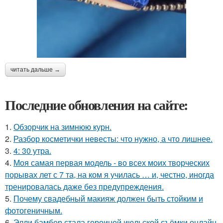
читать дальше →
Последние обновления на сайте:
1.
Обзорчик на зимнюю курн.
2.
Разбор косметички невесты: что нужно, а что лишнее.
3.
4: 30 утра.
4.
Моя самая первая модель - во всех моих творческих
порывах лет с 7 та, на ком я училась … и, честно, иногда
тренировалась даже без предупреждения.
5.
Почему свадебный макияж должен быть стойким и
фотогеничным.
6.
Элли бамбер стала героиней июльской съёмки онлайн