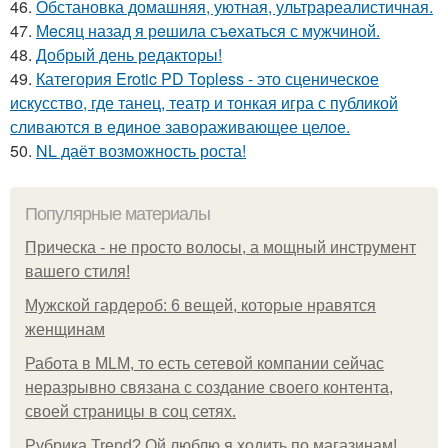
46.
Обстановка домашняя, уютная, ультрареалистичная.
47.
Мeсяц назад я рeшила съeхаться с мужчиной.
48.
Добрый день редакторы!
49.
Категория Erotic PD Topless - это сценическое
искусство, где танец, театр и тонкая игра с публикой
сливаются в единое завораживающее целое.
50.
NL даёт возможность роста!
Популярные материалы
Прическа - не просто волосы, а мощный инструмент
вашего стиля!
Мужской гардероб: 6 вещей, которые нравятся
женщинам
Работа в MLM, то есть сетевой компании сейчас
неразрывно связана с создание своего контента,
своей страницы в соц сетях.
Рубрика Trend? Ой люблю я ходить по магазинам!