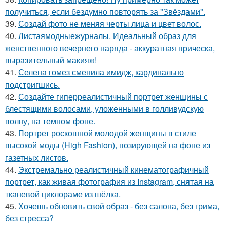
получиться, если бездумно повторять за "Звёздами".
39.
Создай фото не меняя черты лица и цвет волос.
40.
Листаямодныежурналы. Идеальный образ для
женственного вечернего наряда - аккуратная прическа,
выразительный макияж!
41.
Селена гомез сменила имидж, кардинально
подстригшись.
42.
Создайте гиперреалистичный портрет женщины с
блестящими волосами, уложенными в голливудскую
волну, на темном фоне.
43.
Портрет роскошной молодой женщины в стиле
высокой моды (High Fashion), позирующей на фоне из
газетных листов.
44.
Экстремально реалистичный кинематографичный
портрет, как живая фотография из Instagram, снятая на
тканевой циклораме из шёлка.
45.
Хочешь обновить свой образ - без салона, без грима,
без стресса?