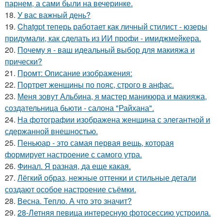
парнем, а сами были на вечеринке.
18.
У вас важный день?
19.
Chatgpt теперь работает как личный стилист - юзеры
придумали, как сделать из ИИ профи - имиджмейкера.
20.
Почему я - ваш идеальный выбор для макияжа и
прически?
21.
Промт: Описание изображения:
22.
Портрет женщины по пояс, строго в анфас.
23.
Меня зовут Альбина, я мастер маникюра и макияжа,
создательница бьюти - салона "Райхана".
24.
На фотографии изображена женщина с элегантной и
сдержанной внешностью.
25.
Пеньюар - это самая первая вещь, которая
формирует настроение с самого утра.
26.
Финал. Я разная, да еще какая.
27.
Лёгкий образ, нежные оттенки и стильные детали
создают особое настроение съёмки.
28.
Весна. Тепло. А что это значит?
29.
28-Летняя певица интересную фотосессию устроила.