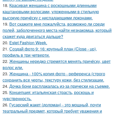
18.
Красивая женщина с роскошными длинными
каштановыми волосами, уложенными в стильную
высокую причёску с ниспадающими локонами.
19.
Вот скажите мне пожалуйста, возможно ли среди
полей, заболоченного места найти незнакомца, который
скажет куда двигаться дальше?
20.
Estet Fashion Week.
21.
Создай фото 9: 16: крупный план (Close - up),
профиль в три четверти.
22.
Женщины нередко стремятся менять причёску, цвет
волос или.
23.
Женщина - 100% копия фото - референса (строго
сохранить все черты, текстуру кожи, без стилизации.
24.
Дочка бони расплакалась из-за прически на съемке.
25.
Концепция: итальянская страсть, роскошь и
чувственность.
26.
Гусарский жакет (доломан) - это мощный, почти
театральный предмет, который требует уважения и