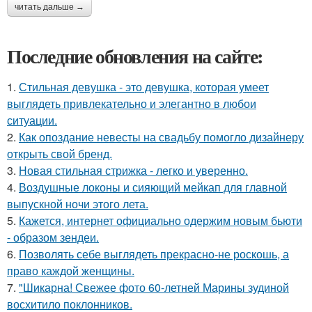
читать дальше →
Последние обновления на сайте:
1.
Стильная девушка - это девушка, которая умеет
выглядеть привлекательно и элегантно в любои
ситуации.
2.
Как опоздание невесты на свадьбу помогло дизайнеру
открыть свой бренд.
3.
Новая стильная стрижка - легко и уверенно.
4.
Воздушные локоны и сияющий мейкап для главной
выпускной ночи этого лета.
5.
Кажется, интернет официально одержим новым бьюти
- образом зендеи.
6.
Позволять себе выглядеть прекрасно-не роскошь, а
право каждой женщины.
7.
"Шикарна! Свежее фото 60-летней Марины зудиной
восхитило поклонников.