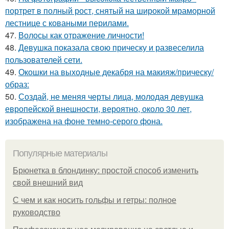
портрет в полный рост, снятый на широкой мраморной
лестнице с коваными перилами.
47.
Волосы как отражение личности!
48.
Девушка показала свою прическу и развеселила
пользователей сети.
49.
Окошки на выходные декабря на макияж/прическу/
образ:
50.
Создай, не меняя черты лица, молодая девушка
европейской внешности, вероятно, около 30 лет,
изображена на фоне темно-серого фона.
Популярные материалы
Брюнетка в блондинку: простой способ изменить
свой внешний вид
С чем и как носить гольфы и гетры: полное
руководство