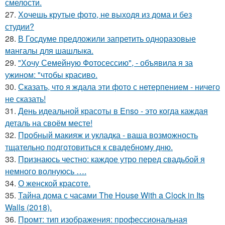
смелости.
27.
Хочешь крутые фото, не выходя из дома и без
студии?
28.
В Госдуме предложили запретить одноразовые
мангалы для шашлыка.
29.
"Хочу Семейную Фотосессию", - объявила я за
ужином: "чтобы красиво.
30.
Сказать, что я ждала эти фото с нетерпением - ничего
не сказать!
31.
День идеальной красоты в Enso - это когда каждая
деталь на своём месте!
32.
Пробный макияж и укладка - ваша возможность
тщательно подготовиться к свадебному дню.
33.
Признаюсь честно: каждое утро перед свадьбой я
немного волнуюсь ….
34.
О женской красоте.
35.
Тайна дома с часами The House With a Clock in Its
Walls (2018).
36.
Промт: тип изображения: профессиональная