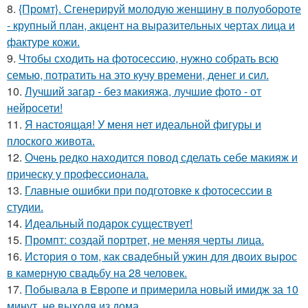
8.
{Промт}. Сгенерируй молодую женщину в полуобороте
- крупный план, акцент на выразительных чертах лица и
фактуре кожи.
9.
Чтобы сходить на фотосессию, нужно собрать всю
семью, потратить на это кучу времени, денег и сил.
10.
Лучший загар - без макияжа, лучшие фото - от
нейросети!
11.
Я настоящая! У меня нет идеальной фигуры и
плоского живота.
12.
Очень редко находится повод сделать себе макияж и
прическу у профессионала.
13.
Главные ошибки при подготовке к фотосессии в
студии.
14.
Идеальный подарок существует!
15.
Промпт: создай портрет, не меняя черты лица.
16.
История о том, как свадебный ужин для двоих вырос
в камерную свадьбу на 28 человек.
17.
Побывала в Европе и примерила новый имидж за 10
минут, не выходя из дома.