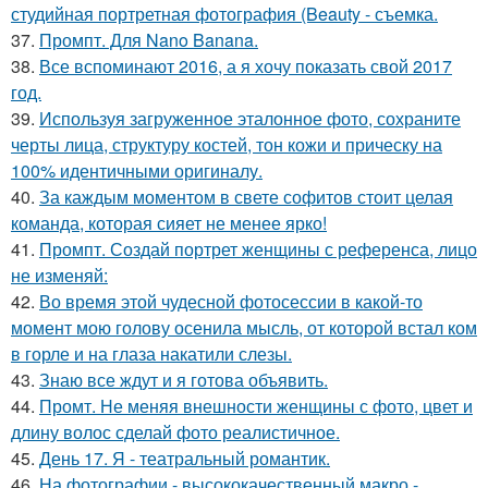
студийная портретная фотография (Beauty - съемка.
37.
Промпт. Для Nano Banana.
38.
Все вспоминают 2016, а я хочу показать свой 2017
год.
39.
Используя загруженное эталонное фото, сохраните
черты лица, структуру костей, тон кожи и прическу на
100% идентичными оригиналу.
40.
За каждым моментом в свете софитов стоит целая
команда, которая сияет не менее ярко!
41.
Промпт. Создай портрет женщины с референса, лицо
не изменяй:
42.
Во время этой чудесной фотосессии в какой-то
момент мою голову осенила мысль, от которой встал ком
в горле и на глаза накатили слезы.
43.
Знаю все ждут и я готова объявить.
44.
Промт. Не меняя внешности женщины с фото, цвет и
длину волос сделай фото реалистичное.
45.
День 17. Я - театральный романтик.
46.
На фотографии - высококачественный макро -