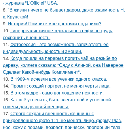
- журнала "L'Officiel" USA.
8.
"В жизни ничего не бывает даром, даже взаимность Н.
к. Крупской!
9.
История! Помните мне цветочки подарили?
10.
Гиперреалистичное зеркальное селфи по грудь,
сохранить внешность.
11.
Фотосессия - это возможность запечатлеть её
индивидуальность, юность и эмоции.
12.
Когда пошли на перерыв попить чай на резьбе по
дереву, коллега сказала: "Сяду с Алиной, она Наверное
Сделает Какой-нибудь Комплимент".
13.
В 1989-м исчезли все ученики одного класса.
14.
Промпт: создай портрет, не меняя черты лица.
15.
В этом кадре - само воплощение нежности.
16.
Как всё успевать, быть элегантной и успешной:
советы для деловой женщины.
17.
Строго сохрани внешность женщины с
прикреплённого фото 1: 1. не менять лицо, форму глаз,
нос, кожу с порами, возраст, прическу, пропорции тела.