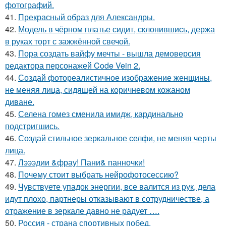
фотографий.
41.
Прекрасный образ для Александры.
42.
Модель в чёрном платье сидит, склонившись, держа
в руках торт с зажжённой свечой.
43.
Пора создать вайфу мечты - вышла демоверсия
редактора персонажей Code Vein 2.
44.
Создай фотореалистичное изображение женщины,
не меняя лица, сидящей на коричневом кожаном
диване.
45.
Селена гомез сменила имидж, кардинально
подстригшись.
46.
Создай стильное зеркальное селфи, не меняя черты
лица.
47.
Лэээдии &фрау! Пани& панночки!
48.
Почему стоит выбрать нейрофотосессию?
49.
Чувствуете упадок энергии, все валится из рук, дела
идут плохо, партнеры отказывают в сотрудничестве, а
отражение в зеркале давно не радует ….
50.
Россия - страна спортивных побед.