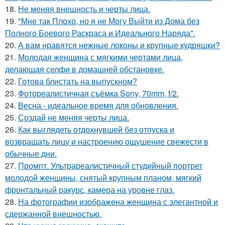
18.
Не меняя внешность и черты лица.
19.
"Мне так Плохо, но я не Могу Выйти из Дома без
Полного Боевого Раскраса и Идеального Наряда".
20.
А вам нравятся нежные локоны и крупные кудряшки?
21.
Молодая женщина с мягкими чертами лица,
делающая селфи в домашней обстановке.
22.
Готова блистать на выпускном?
23.
Фотореалистичная съёмка Sony, 70mm, f/2.
24.
Весна - идеальное время для обновления.
25.
Создай не меняя черты лица.
26.
Как выглядеть отдохнувшей без отпуска и
возвращать лицу и настроению ощущение свежести в
обычные дни.
27.
Промпт. Ультрареалистичный студийный портрет
молодой женщины, снятый крупным планом, мягкий
фронтальный ракурс, камера на уровне глаз.
28.
На фотографии изображена женщина с элегантной и
сдержанной внешностью.