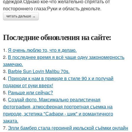
одеждой.Однако кое-что желательно спрятать от
постороннего глаза:Руки и область декольте.
читать дальше →
Последние обновления на сайте:
1.
Я очень люблю то, что я делаю.
2.
В последнее время я всё чаще одну закономерность
замечаю.
3.
Barbie Sun Lovin Malibu 70s.
4.
Приходи к нам в прикиде в стиле 90 х и получай
подарки от руки вверх!
5.
Раньше или сейчас?
6.
Создай фото. Максимально реалистичная
фотография, атмосферная портретная съемка на
природе, эстетика "Сафари - шик" и романтичного
заката.
7.
Элли бамбер стала героиней июльской съёмки онлайн