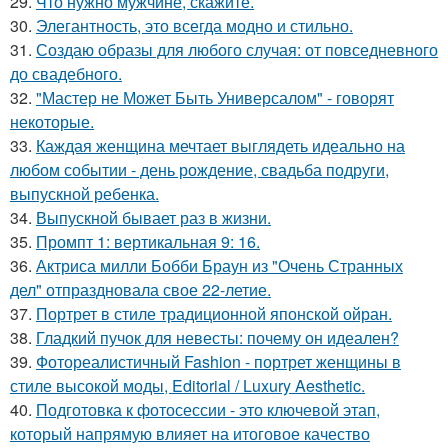
29.
Что нужно мужчине, скажите.
30.
Элегантность, это всегда модно и стильно.
31.
Создаю образы для любого случая: от повседневного
до свадебного.
32.
"Мастер не Может Быть Универсалом" - говорят
некоторые.
33.
Каждая женщина мечтает выглядеть идеально на
любом событии - день рождение, свадьба подруги,
выпускной ребенка.
34.
Выпускной бывает раз в жизни.
35.
Промпт 1: вертикальная 9: 16.
36.
Актриса милли Бобби Браун из "Очень Странных
дел" отпраздновала свое 22-летие.
37.
Портрет в стиле традиционной японской ойран.
38.
Гладкий пучок для невесты: почему он идеален?
39.
Фотореалистичный Fashion - портрет женщины в
стиле высокой моды, Editorial / Luxury Aesthetic.
40.
Подготовка к фотосессии - это ключевой этап,
который напрямую влияет на итоговое качество