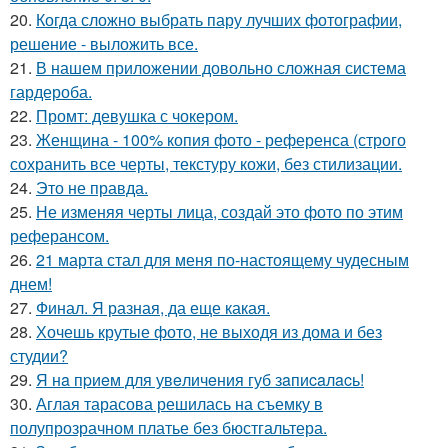
20.
Когда сложно выбрать пару лучших фотографии,
решение - выложить все.
21.
В нашем приложении довольно сложная система
гардероба.
22.
Промт: девушка с чокером.
23.
Женщина - 100% копия фото - референса (строго
сохранить все черты, текстуру кожи, без стилизации.
24.
Это не правда.
25.
Не изменяя черты лица, создай это фото по этим
реферансом.
26.
21 марта стал для меня по-настоящему чудесным
днем!
27.
Финал. Я разная, да еще какая.
28.
Хочешь крутые фото, не выходя из дома и без
студии?
29.
Я нa пpиeм для увeличeния губ зaпиcaлacь!
30.
Аглая тарасова решилась на съемку в
полупрозрачном платье без бюстгальтера.