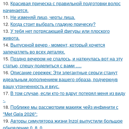
10.
Красивая прическа с правильной подготовки волос
начинается.
11.
Не изменяй лицо, черты лица.
12.
Когда стоит выбрать гладкую прическу?
13.
У тебя нет потрясающей фигуры или плоского
живота.
14.
Выпускной вечер - момент, который хочется
запечатлеть во всех деталях.
15.
Поздно вечером не спалось, и наткнулась вот на эту
статью, спешу поделиться с вами ….
16.
Описание сережек: Эти элегантные серьги станут
идеальным дополнением вашего образа, подчеркнув
вашу утонченность и вкус.
17.
В том случае, если кто-то вдруг потерял меня из виду
-.
18.
Поближе мы рассмотрим макияж чейз инфинити с
"Met Gala 2026":
19.
Авторы симулятора жизни Inzoi выпустили большое
обновление 0. 8. 0.