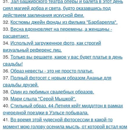
31.
Зал башкирского театра оперы и балета в этот день
сиял магией добра и света, будто оказавшись под
действием заклинания искусной феи.
32.
Костюмы джейн фонды из фильма "Барбарелла".
33.
Весна вдохновляет на перемены, а женщины -
расцветают.
34.
Используй загруженное фото, как строгий
визуальный референс лиц.
35.
Только вы решаете, какое у вас будет платье в день
свадьбы!
36.
Образ невесты - это не просто платье.
37.
Полный фотосет с новым образом Ананьи для
свадьбы друзей.
38.
Один из любимых свадебных образов.
39.
Мари слыла "Серой Мышкой".
40.
Стильный образ. 44-Летняя кейт миддлтон в рамках
очередной поездки в Уэльсе побывала.
41.
Во время этой чудесной фотосессии в какой-то
момент мою голову осенила мысль, от которой встал ком