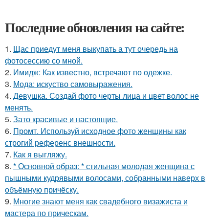
Последние обновления на сайте:
1.
Щас приедут меня выкупать а тут очередь на
фотосессию со мной.
2.
Имидж: Как известно, встречают по одежке.
3.
Мода: искуство самовыражения.
4.
Девушка. Создай фото черты лица и цвет волос не
менять.
5.
Зато красивые и настоящие.
6.
Промт. Используй исходное фото женщины как
строгий референс внешности.
7.
Как я выгляжу.
8.
* Основной образ: * стильная молодая женщина с
пышными кудрявыми волосами, собранными наверх в
объёмную причёску.
9.
Многие знают меня как свадебного визажиста и
мастера по прическам.