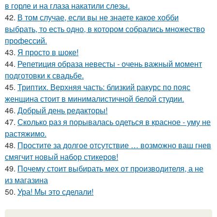
в горле и на глаза накатили слезы.
42.
В том случае, если вы не знаете какое хобби
выбрать, то есть одно, в котором собрались множество
профессий.
43.
Я просто в шоке!
44.
Репетиция образа невесты - очень важный момент
подготовки к свадьбе.
45.
Триптих. Верхняя часть: близкий ракурс по пояс
женщина стоит в минималистичной белой студии.
46.
Добрый день редакторы!
47.
Сколько раз я порывалась одеться в красное - уму не
растяжимо.
48.
Простите за долгое отсутствие … возможно ваш гнев
смягчит новый набор стикеров!
49.
Почему стоит выбирать мех от производителя, а не
из магазина
50.
Ура! Мы это сделали!