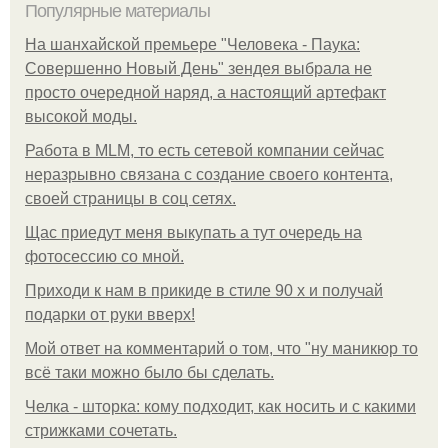
Популярные материалы
На шанхайской премьере "Человека - Паука:
Совершенно Новый День" зендея выбрала не
просто очередной наряд, а настоящий артефакт
высокой моды.
Работа в MLM, то есть сетевой компании сейчас
неразрывно связана с создание своего контента,
своей страницы в соц сетях.
Щас приедут меня выкупать а тут очередь на
фотосессию со мной.
Приходи к нам в прикиде в стиле 90 х и получай
подарки от руки вверх!
Мой ответ на комментарий о том, что "ну маникюр то
всё таки можно было бы сделать.
Челка - шторка: кому подходит, как носить и с какими
стрижками сочетать.