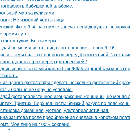
тография в бабушкиной альбоме.
кольный мир за кулисами.
омпт: Не изменяй черты лица.
нский. Фото 3: 4. на снимке запечатлена девушка, позиру
е время суток.
з фотостудии. Без камеры.
здай не меняя черты лица соотношение сторон 9: 16.
ин из самых частых вопросов перед фотосессией: "а сколь
к преодолеть страх перед фотосессией?
дписывайтесь на мой канал t. me/Filatovapromt там много п
атывать.
к из одного фото/селфи сделать несколько фотосессий сраз
казы больше не беру не успеваю.
здай фотореалистичное изображение женщины, не меняя л
иптих. Триптих. Верхняя часть: близкий ракурс по пояс жен
становка домашняя, уютная, ультрареалистичная.
ина загитова после преображения снялась в коротком плат
омт. Мое лицо на 100% сохрани.