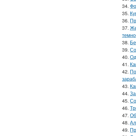
34.
Фо
35.
Ку
36.
Пр
37.
Же
темно
38.
Бе
39.
Со
40.
Од
41.
Ка
42.
По
зараб
43.
Ка
44.
За
45.
Со
46.
Тр
47.
Об
48.
Ал
49.
Пр