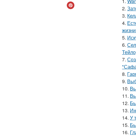
1.
Wan
2.
Зат
3.
Кел
4.
Ест
жизни
5.
Иск
6.
Сел
Тейло
7.
Соз
"Сафа
8.
Гар
9.
Выб
10.
Вы
11.
Вы
12.
Бы
13.
Ин
14.
У 
15.
Бь
16.
Гл