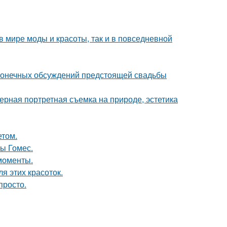
 в мире моды и красоты, так и в повседневной
сконечных обсуждений предстоящей свадьбы
рная портретная съемка на природе, эстетика
етом.
ны Гомес.
моменты.
я этих красоток.
просто.