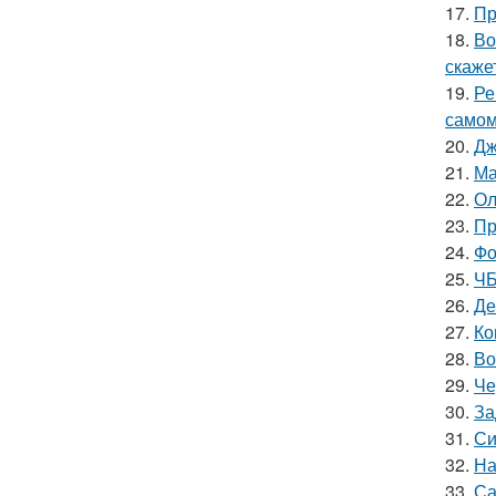
17.
Пр
18.
Во
скаже
19.
Ре
самом
20.
Дж
21.
Ма
22.
Ол
23.
Пр
24.
Фо
25.
ЧБ
26.
Де
27.
Ко
28.
Во
29.
Че
30.
За
31.
Си
32.
На
33.
Са