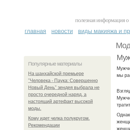
полезная информация о 
главная
новости
виды макияжа и пр
Мод
Муж
Популярные материалы
Мужчи
На шанхайской премьере
мы ра
"Человека - Паука: Совершенно
Новый День" зендея выбрала не
Взгля
просто очередной наряд, а
Мужчи
настоящий артефакт высокой
трати
моды.
Однак
Кому идет челка полукругом.
женщи
Рекомендации
женщи