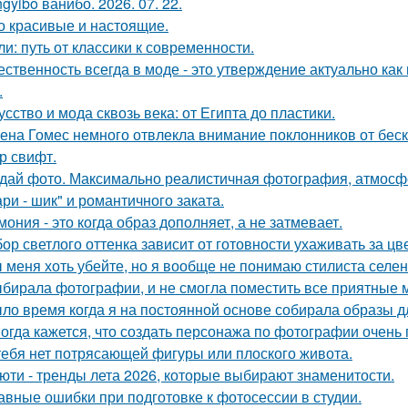
gyibo ванибо. 2026. 07. 22.
о красивые и настоящие.
ли: путь от классики к современности.
ественность всегда в моде - это утверждение актуально как
.
усство и мода сквозь века: от Египта до пластики.
ена Гомес немного отвлекла внимание поклонников от бе
р свифт.
дай фото. Максимально реалистичная фотография, атмосфе
ри - шик" и романтичного заката.
мония - это когда образ дополняет, а не затмевает.
ор светлого оттенка зависит от готовности ухаживать за цв
 меня хоть убейте, но я вообще не понимаю стилиста селе
бирала фотографии, и не смогла поместить все приятные 
ло время когда я на постоянной основе собирала образы дл
огда кажется, что создать персонажа по фотографии очень 
тебя нет потрясающей фигуры или плоского живота.
юти - тренды лета 2026, которые выбирают знаменитости.
авные ошибки при подготовке к фотосессии в студии.