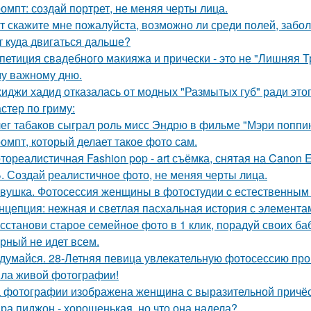
омпт: создай портрет, не меняя черты лица.
т скажите мне пожалуйста, возможно ли среди полей, забо
т куда двигаться дальше?
петиция свадебного макияжа и прически - это не "Лишняя Тр
у важному дню.
иджи хадид отказалась от модных "Размытых губ" ради этог
стер по гриму:
ег табаков сыграл роль мисс Эндрю в фильме "Мэри поппин
омпт, который делает такое фото сам.
тореалистичная Fashion pop - art съёмка, снятая на Canon E
. Создай реалистичное фото, не меняя черты лица.
вушка. Фотосессия женщины в фотостудии c естественным
нцепция: нежная и светлая пасхальная история с элемента
сстанови старое семейное фото в 1 клик, порадуй своих ба
рный не идет всем.
думайся. 28-Летняя певица увлекательную фотосессию про
ла живой фотографии!
 фотографии изображена женщина с выразительной причёс
ра пиджон - хорошенькая, но что она надела?