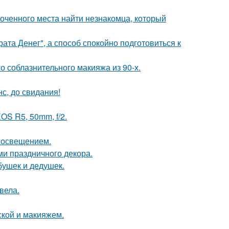
лоченного места найти незнакомца, который
ата Денег", а способ спокойно подготовиться к
о соблазнительного макияжа из 90-х.
с, до свидания!
OS R5, 50mm, f/2.
 освещением.
ми праздничного декора.
бушек и дедушек.
вела.
кой и макияжем.