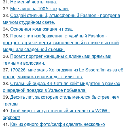
31.
Не меняй черты лица.
32.
Мое лицо на 100% сохрани.
33.
Создай стильный, атмосферный Fashion - портрет в
мягком студийном свете.
34.
Основная композиция и поза.
35.
Промт: тип изображения: студийный Fashion -
портрет в три четверти, выполненный в стиле высокой
моды или свадебной съемки.
36.
Промт: портрет женщины с длинными прямыми
темными волосами.
37.
170226: мне жаль Хо юнджин из Le Ssserafim из-за её
волос, макияжа и команды стилистов.
38.
Стильный образ. 44-Летняя кейт миддлтон в рамках
очередной поездки в Уэльсе побывала.
39.
Десять лет, за которые стиль менялся быстрее, чем
тренды.
40.
Твоё лицо + искусственный интеллект = WOW -
эффект!
41.
Как из одного фото/селфи сделать несколько