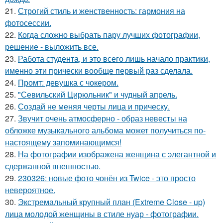
21.
Строгий стиль и женственность: гармония на
фотосессии.
22.
Когда сложно выбрать пару лучших фотографии,
решение - выложить все.
23.
Работа студента, и это всего лишь начало практики,
именно эти прически вообще первый раз сделала.
24.
Промт: девушка с чокером.
25.
"Севильский Цирюльник" и чудный апрель.
26.
Создай не меняя черты лица и прическу.
27.
Звучит очень атмосферно - образ невесты на
обложке музыкального альбома может получиться по-
настоящему запоминающимся!
28.
На фотографии изображена женщина с элегантной и
сдержанной внешностью.
29.
230326: новые фото чонён из Twice - это просто
невероятное.
30.
Экстремальный крупный план (Extreme Close - up)
лица молодой женщины в стиле нуар - фотографии.