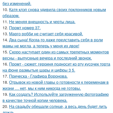
без изменений.
10.
Катя клэп снова удивила своих поклонников новым
образом.
11.
Не меняя внешность и черты лица.
12.
Промт номер 37.
13.
Марго робби не считает себя красивой.
14.
Два сына! Когда-то даже представить себя в роли
мамы не могла, а теперь у меня их двое!
15.
Скоро наступает один из самых трепетных моментов
весны - выпускные вечера и последний звонок.
16.
Промт - сюжет: героиня подносит ко рту кусочек торта
на фоне размытые шары и цифры 3 5.
17.
Прическа - Глафира Воронова.
18.
Отрывок из новой главы о готовности к переменам в
жизни … нет, мы к ним никогда не готовы.
19.
Как создать? Используйте загруженную фотографию
в качестве точной копии человека.
20.
На свадьбу обещали солнце, а весь день будет лить
дождь.