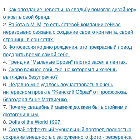
1.
Как опоздание невесты на свадьбу помогло дизайнеру
открыть свой бренд.
2.
Работа в MLM, то есть сетевой компании сейчас
неразрывно связана с создание своего контента, своей
страницы в соц сетях.
3.
Фотосессия ко дню рождения, это прекрасный повод
подарить время самой себе.
4.
Тренд на "Мыльные Брови" плотно засел в лентах.
5.
Скоро важное событие, на котором ты хочешь
выглядеть безупречно?
6.
Недавно мне удалось поучаствовать в очень
интересном проекте "Женский Образ" от профсоюза,
благодаря Анне Матвиенко.
7.
Почему свадебный макияж должен быть стойким и
фотогеничным.
8.
Dolls of the World 1997.
9.
Создай эффектный журнальный портрет, полностью
сохранив внешность с загруженного фото - референса