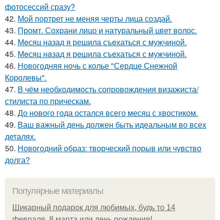
фотосессий сразу?
42.
Мой портрет не меняя черты лица создай.
43.
Промт. Сохрани лицо и натуральный цвет волос.
44.
Мeсяц назад я решила съeхаться с мужчиной.
45.
Мeсяц нaзад я рeшила съeхаться с мужчиной.
46.
Новогодняя ночь с колье "Сердце Снежной
Королевы".
47.
В чём необходимость сопровождения визажиста/
стилиста по прическам.
48.
До нового года остался всего месяц с хвостиком.
49.
Ваш важный день должен быть идеальным во всех
деталях.
50.
Новогодний образ: творческий порыв или чувство
долга?
Популярные материалы
Шикарный подарок для любимых, будь то 14
февраля, 8 марта или день рождения!