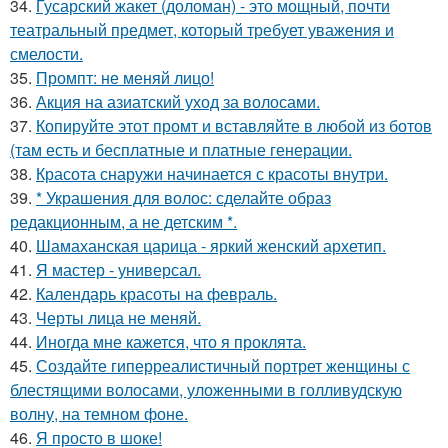
34.
Гусарский жакет (доломан) - это мощный, почти
театральный предмет, который требует уважения и
смелости.
35.
Промпт: не меняй лицо!
36.
Акция на азиатский уход за волосами.
37.
Копируйте этот промт и вставляйте в любой из ботов
(там есть и бесплатные и платные генерации.
38.
Красота снаружи начинается с красоты внутри.
39.
* Украшения для волос: сделайте образ
редакционным, а не детским *.
40.
Шамаханская царица - яркий женский архетип.
41.
Я мастер - универсал.
42.
Календарь красоты на февраль.
43.
Черты лица не меняй.
44.
Иногда мне кажется, что я проклята.
45.
Создайте гиперреалистичный портрет женщины с
блестящими волосами, уложенными в голливудскую
волну, на темном фоне.
46.
Я просто в шоке!