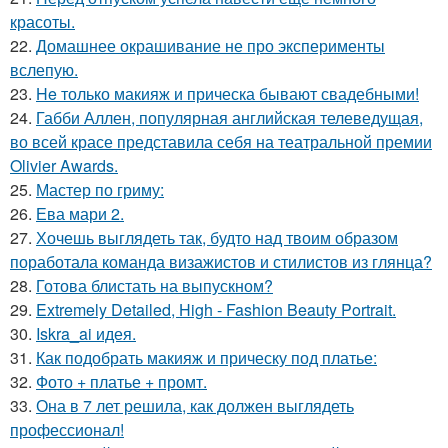
красоты.
22.
Домашнее окрашивание не про эксперименты
вслепую.
23.
He только макияж и прическа бывают свадебными!
24.
Габби Аллен, популярная английская телеведущая,
во всей красе представила себя на театральной премии
Olivier Awards.
25.
Мастер по гриму:
26.
Ева мари 2.
27.
Хочешь выглядеть так, будто над твоим образом
поработала команда визажистов и стилистов из глянца?
28.
Готова блистать на выпускном?
29.
Extremely Detailed, High - Fashion Beauty Portrait.
30.
Iskra_ai идея.
31.
Как подобрать макияж и прическу под платье:
32.
Фото + платье + промт.
33.
Она в 7 лет решила, как должен выглядеть
профессионал!