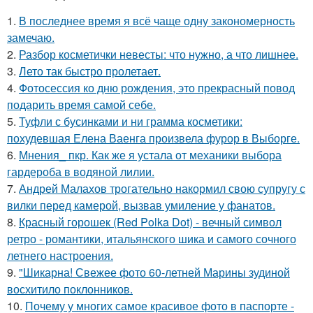
1.
В последнее время я всё чаще одну закономерность
замечаю.
2.
Разбор косметички невесты: что нужно, а что лишнее.
3.
Лето так быстро пролетает.
4.
Фотосессия ко дню рождения, это прекрасный повод
подарить время самой себе.
5.
Туфли с бусинками и ни грамма косметики:
похудевшая Елена Ваенга произвела фурор в Выборге.
6.
Мнения_ пкр. Как же я устала от механики выбора
гардероба в водяной лилии.
7.
Андрей Малахов трогательно накормил свою супругу с
вилки перед камерой, вызвав умиление у фанатов.
8.
Красный горошек (Red Polka Dot) - вечный символ
ретро - романтики, итальянского шика и самого сочного
летнего настроения.
9.
"Шикарна! Свежее фото 60-летней Марины зудиной
восхитило поклонников.
10.
Почему у многих самое красивое фото в паспорте -