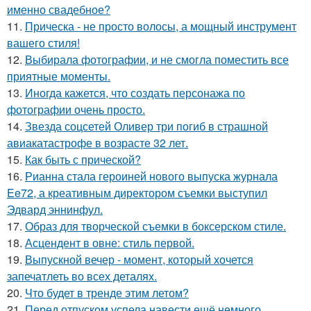
именно свадебное?
11.
Прическа - не просто волосы, а мощный инструмент
вашего стиля!
12.
Выбирала фотографии, и не смогла поместить все
приятные моменты.
13.
Иногда кажется, что создать персонажа по
фотографии очень просто.
14.
Звезда соцсетей Оливер три погиб в страшной
авиакатастрофе в возрасте 32 лет.
15.
Как быть с прической?
16.
Рианна стала героиней нового выпуска журнала
Ee72, а креативным директором съемки выступил
Эдвард эннинфул.
17.
Образ для творческой съемки в боксерском стиле.
18.
Асцендент в овне: стиль первой.
19.
Выпускной вечер - момент, который хочется
запечатлеть во всех деталях.
20.
Что будет в тренде этим летом?
21.
Перед отпуском успела навести ещё немного