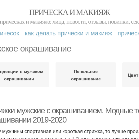
ПРИЧЕСКА И МАКИЯЖ
прическах и макияже лица, новости, отзывы, новинки, сек
ичесок
как делать прически и макияж
причес
ское окрашивание
енденции в мужском
Пепельное
Цвет
окрашивании
окрашивание
ижки мужские с окрашиванием. Модные т
ашивании 2019-2020
у мужчины спортивная или короткая стрижка, то лучше прои
еться натуральные оттенки, на 1-2 тона светлее или темнее