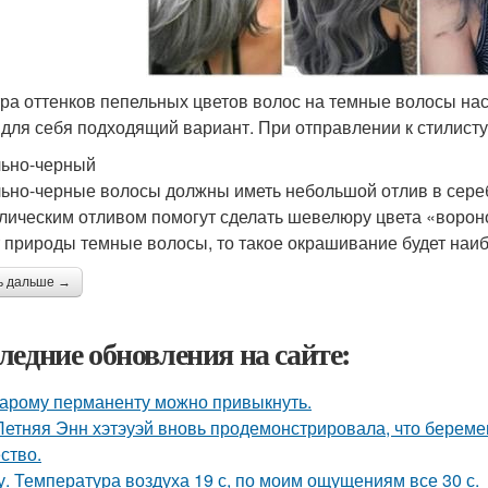
ра оттенков пепельных цветов волос на темные волосы нас
 для себя подходящий вариант. При отправлении к стилист
ьно-черный
ьно-черные волосы должны иметь небольшой отлив в сереб
лическим отливом помогут сделать шевелюру цвета «вороно
т природы темные волосы, то такое окрашивание будет наи
ь дальше →
ледние обновления на сайте:
тарому перманенту можно привыкнуть.
Летняя Энн хэтэуэй вновь продемонстрировала, что береме
ство.
у. Температура воздуха 19 с, по моим ощущениям все 30 с.