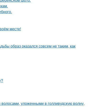
референсном фото.
скам.
ебного.
своём месте!
адьбы образ оказался совсем не таким, как
у?
 волосами, уложенными в голливудскую волну,