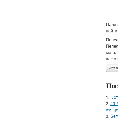
Палит
найти
Пепел
Пепел
метал
вас о
читат
Пос
1.
К с
2.
43-
изяще
3.
Бег