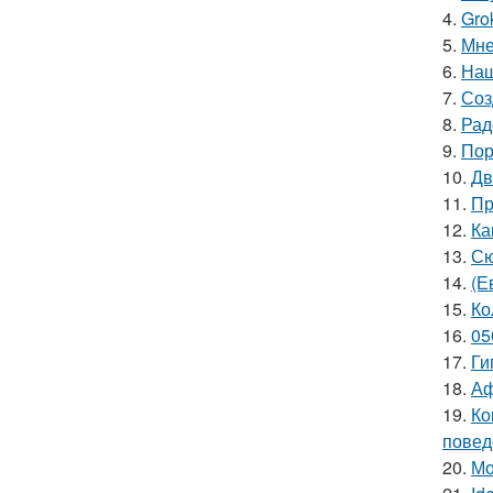
4.
Gro
5.
Мне
6.
Наш
7.
Соз
8.
Рад
9.
Пор
10.
Дв
11.
Пр
12.
Ка
13.
Сю
14.
(Е
15.
Ко
16.
05
17.
Ги
18.
Аф
19.
Ко
повед
20.
Мо