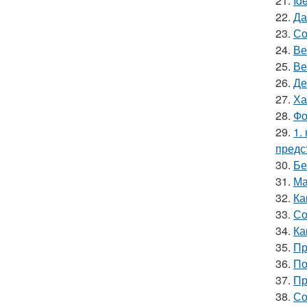
21.
Id
22.
Да
23.
Со
24.
Ве
25.
Ве
26.
Де
27.
Ха
28.
Фо
29.
1.
предс
30.
Бе
31.
Ма
32.
Ка
33.
Со
34.
Ка
35.
Пр
36.
По
37.
Пр
38.
Со