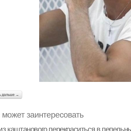
ь дальше →
 может заинтересовать
 из каштанового перекраситься в пепельн