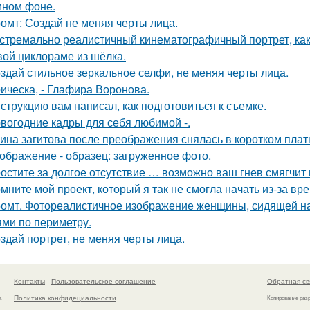
мном фоне.
омт: Создай не меняя черты лица.
стремально реалистичный кинематографичный портрет, как 
вой циклораме из шёлка.
здай стильное зеркальное селфи, не меняя черты лица.
ическа, - Глафира Воронова.
струкцию вам написал, как подготовиться к съемке.
вогодние кадры для себя любимой -.
ина загитова после преображения снялась в коротком плат
ображение - образец: загруженное фото.
остите за долгое отсутствие … возможно ваш гнев смягчит
мните мой проект, который я так не смогла начать из-за вр
омт. Фотореалистичное изображение женщины, сидящей на
ями по периметру.
здай портрет, не меняя черты лица.
Контакты
Пользовательское соглашение
Обратная св
Политика конфидециальности
а
Копирование раз