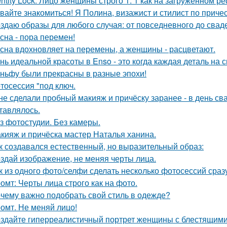
entity Lock. Лицо женщины строго 1: 1 как на загруженном 
вайте знакомиться! Я Полина, визажист и стилист по приче
здаю образы для любого случая: от повседневного до свад
сна - пора перемен!
сна вдохновляет на перемены, а женщины - расцветают.
нь идеальной красоты в Enso - это когда каждая деталь на 
ньфу были прекрасны в разные эпохи!
тосессия "под ключ.
 не сделали пробный макияж и причёску заранее - в день св
тавлялось.
з фотостудии. Без камеры.
кияж и причёска мастер Наталья ханина.
к создавался естественный, но выразительный образ:
здай изображение, не меняя черты лица.
к из одного фото/селфи сделать несколько фотосессий сраз
омт: Черты лица строго как на фото.
чему важно подобрать свой стиль в одежде?
омт. Не меняй лицо!
здайте гиперреалистичный портрет женщины с блестящими