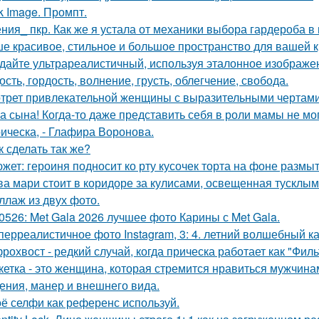
k Image. Промпт.
ния_ пкр. Как же я устала от механики выбора гардероба в
е красивое, стильное и большое пространство для вашей к
дайте ультрареалистичный, используя эталонное изображен
ость, гордость, волнение, грусть, облегчение, свобода.
трет привлекательной женщины с выразительными чертами
а сына! Когда-то даже представить себя в роли мамы не мог
ическа, - Глафира Воронова.
к сделать так же?
жет: героиня подносит ко рту кусочек торта на фоне размы
ва мари стоит в коридоре за кулисами, освещенная тусклым
ллаж из двух фото.
0526: Met Gala 2026 лучшее фото Карины с Met Gala.
перреалистичное фото Instagram, 3: 4. летний волшебный ка
рохвост - редкий случай, когда прическа работает как "Фил
кетка - это женщина, которая стремится нравиться мужчина
ения, манер и внешнего вида.
ё селфи как референс используй.