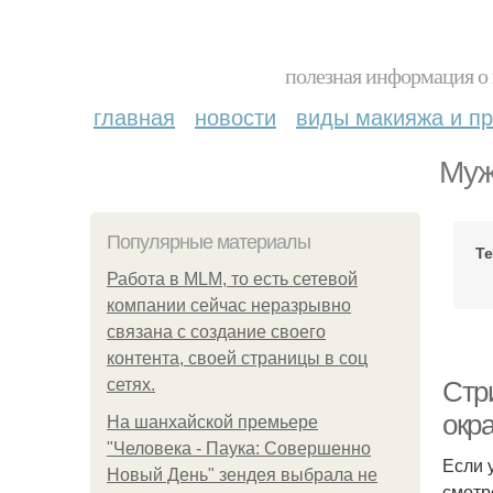
полезная информация о 
главная
новости
виды макияжа и пр
Муж
Популярные материалы
Т
Работа в MLM, то есть сетевой
компании сейчас неразрывно
связана с создание своего
контента, своей страницы в соц
сетях.
Стр
окр
На шанхайской премьере
"Человека - Паука: Совершенно
Если 
Новый День" зендея выбрала не
смотр