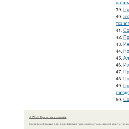
на те
39.
Пр
40.
Эк
ткане
41.
Со
42.
Пр
43.
Ин
44.
Но
45.
Ал
46.
Из
47.
Пр
48.
По
49.
Пр
гвозд
50.
Со
© 2026 Прическа и макияж
Полезная информация о прическах и макияже лица, новости, отзывы, новинки, секреты, техник