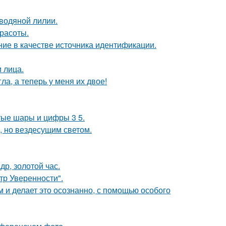
 водяной лилии.
расоты.
ие в качестве источника идентификации.
 лица.
ла, а теперь у меня их двое!
тые шары и цифры 3 5.
, но вездесущим светом.
др, золотой час.
ьтр Уверенности".
м и делает это осознанно, с помощью особого