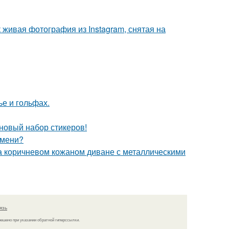
живая фотография из Instagram, снятая на
ье и гольфах.
 новый набор стикеров!
емени?
 коричневом кожаном диване с металлическими
язь
решено при указании обратной гиперссылки.