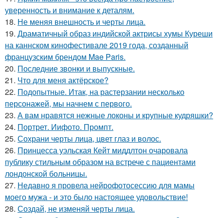
уверенность и внимание к деталям.
18.
Не меняя внешность и черты лица.
19.
Драматичный образ индийской актрисы хумы Куреши
на каннском кинофестивале 2019 года, созданный
французским брендом Mae Paris.
20.
Последние звонки и выпускные.
21.
Что для меня актёрское?
22.
Подопытные. Итак, на растерзании несколько
персонажей, мы начнем с первого.
23.
А вам нравятся нежные локоны и крупные кудряшки?
24.
Портрет. Иифото. Промпт.
25.
Сохрани черты лица, цвет глаз и волос.
26.
Принцесса уэльская Кейт миддлтон очаровала
публику стильным образом на встрече с пациентами
лондонской больницы.
27.
Недавно я провела нейрофотосессию для мамы
моего мужа - и это было настоящее удовольствие!
28.
Создай, не изменяй черты лица.