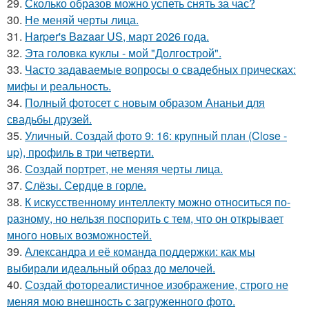
29.
Сколько образов можно успеть снять за час?
30.
Не меняй черты лица.
31.
Harper's Bazaar US, март 2026 года.
32.
Эта головка куклы - мой "Долгострой".
33.
Часто задаваемые вопросы о свадебных прическах:
мифы и реальность.
34.
Полный фотосет с новым образом Ананьи для
свадьбы друзей.
35.
Уличный. Создай фото 9: 16: крупный план (Close -
up), профиль в три четверти.
36.
Создай портрет, не меняя черты лица.
37.
Слёзы. Сердце в горле.
38.
К искусственному интеллекту можно относиться по-
разному, но нельзя поспорить с тем, что он открывает
много новых возможностей.
39.
Александра и её команда поддержки: как мы
выбирали идеальный образ до мелочей.
40.
Создай фотореалистичное изображение, строго не
меняя мою внешность с загруженного фото.