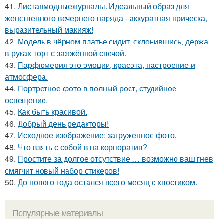
41.
Листаямодныежурналы. Идеальный образ для
женственного вечернего наряда - аккуратная прическа,
выразительный макияж!
42.
Модель в чёрном платье сидит, склонившись, держа
в руках торт с зажжённой свечой.
43.
Парфюмерия это эмоции, красота, настроение и
атмосфера.
44.
Портретное фото в полный рост, студийное
освещение.
45.
Как быть красивой.
46.
Добрый день редакторы!
47.
Исходное изображение: загруженное фото.
48.
Что взять с собой в на корпоратив?
49.
Простите за долгое отсутствие … возможно ваш гнев
смягчит новый набор стикеров!
50.
До нового года остался всего месяц с хвостиком.
Популярные материалы