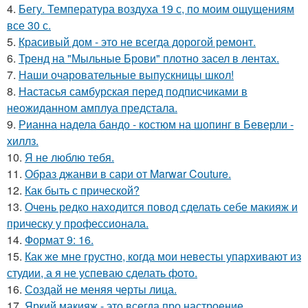
4.
Бегу. Температура воздуха 19 с, по моим ощущениям
все 30 с.
5.
Красивый дом - это не всегда дорогой ремонт.
6.
Тренд на "Мыльные Брови" плотно засел в лентах.
7.
Наши очаровательные выпускницы школ!
8.
Настасья самбурская перед подписчиками в
неожиданном амплуа предстала.
9.
Рианна надела бандо - костюм на шопинг в Беверли -
хиллз.
10.
Я не люблю тебя.
11.
Образ джанви в сари от Marwar Couture.
12.
Как быть с прической?
13.
Очень редко находится повод сделать себе макияж и
прическу у профессионала.
14.
Формат 9: 16.
15.
Как же мне грустно, когда мои невесты упархивают из
студии, а я не успеваю сделать фото.
16.
Создай не меняя черты лица.
17.
Яркий макияж - это всегда про настроение,