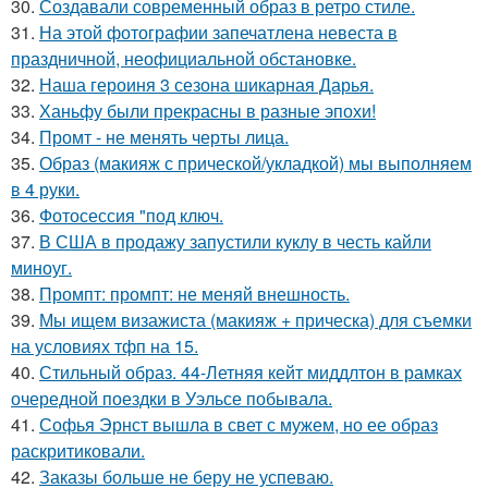
30.
Создавали современный образ в ретро стиле.
31.
На этой фотографии запечатлена невеста в
праздничной, неофициальной обстановке.
32.
Наша героиня 3 сезона шикарная Дарья.
33.
Ханьфу были прекрасны в разные эпохи!
34.
Промт - не менять черты лица.
35.
Образ (макияж с прической/укладкой) мы выполняем
в 4 руки.
36.
Фотосессия "под ключ.
37.
В США в продажу запустили куклу в честь кайли
миноуг.
38.
Промпт: промпт: не меняй внешность.
39.
Мы ищем визажиста (макияж + прическа) для съемки
на условиях тфп на 15.
40.
Стильный образ. 44-Летняя кейт миддлтон в рамках
очередной поездки в Уэльсе побывала.
41.
Софья Эрнст вышла в свет с мужем, но ее образ
раскритиковали.
42.
Заказы больше не беру не успеваю.