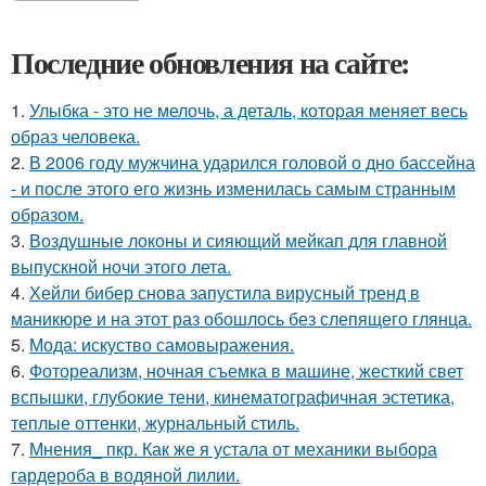
Последние обновления на сайте:
1.
Улыбка - это не мелочь, а деталь, которая меняет весь
образ человека.
2.
В 2006 году мужчина ударился головой о дно бассейна
- и после этого его жизнь изменилась самым странным
образом.
3.
Воздушные локоны и сияющий мейкап для главной
выпускной ночи этого лета.
4.
Хейли бибер снова запустила вирусный тренд в
маникюре и на этот раз обошлось без слепящего глянца.
5.
Мода: искуство самовыражения.
6.
Фотореализм, ночная съемка в машине, жесткий свет
вспышки, глубокие тени, кинематографичная эстетика,
теплые оттенки, журнальный стиль.
7.
Мнения_ пкр. Как же я устала от механики выбора
гардероба в водяной лилии.