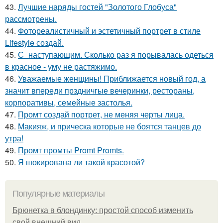
43.
Лучшие наряды гостей "Золотого Глобуса"
рассмотрены.
44.
Фотореалистичный и эстетичный портрет в стиле
Lifestyle создай.
45.
С_наступающим. Сколько раз я порывалась одеться
в красное - уму не растяжимо.
46.
Уважаемые женщины! Приближается новый год, а
значит впереди прздничгые вечеринки, рестораны,
корпоративы, семейные застолья.
47.
Промт создай портрет, не меняя черты лица.
48.
Макияж, и прическа которые не боятся танцев до
утра!
49.
Промт промты Promt Promts.
50.
Я шокирована ли такой красотой?
Популярные материалы
Брюнетка в блондинку: простой способ изменить
свой внешний вид