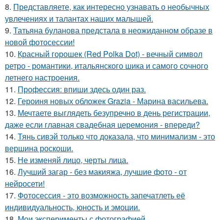
8.
Представляете, как интересно узнавать о необычных
увлечениях и талантах наших малышей.
9.
Татьяна буланова предстала в неожиданном образе в
новой фотосессии!
10.
Красный горошек (Red Polka Dot) - вечный символ
ретро - романтики, итальянского шика и самого сочного
летнего настроения.
11.
Профессия: впиши здесь один раз.
12.
Героиня новых обложек Grazia - Марина васильева.
13.
Мечтаете выглядеть безупречно в день регистрации,
даже если главная свадебная церемония - впереди?
14.
Тянь сивэй только что доказала, что минимализм - это
вершина роскоши.
15.
Не изменяй лицо, черты лица.
16.
Лучший загар - без макияжа, лучшие фото - от
нейросети!
17.
Фотосессия - это возможность запечатлеть её
индивидуальность, юность и эмоции.
18.
Мои эксперименты с фотографией.