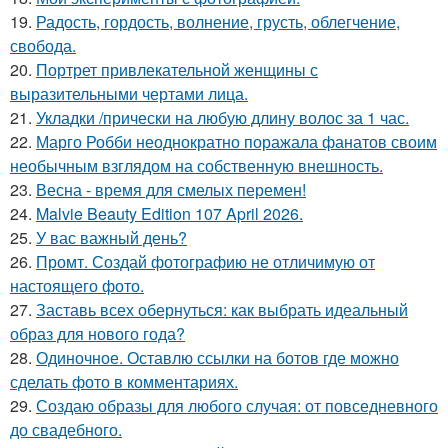
19.
Радость, гордость, волнение, грусть, облегчение,
свобода.
20.
Портрет привлекательной женщины с
выразительными чертами лица.
21.
Укладки /прически на любую длину волос за 1 час.
22.
Марго Робби неоднократно поражала фанатов своим
необычным взглядом на собственную внешность.
23.
Весна - время для смелых перемен!
24.
Malvie Beauty Edition 107 April 2026.
25.
У вас важный день?
26.
Промт. Создай фотографию не отличимую от
настоящего фото.
27.
Заставь всех обернуться: как выбрать идеальный
образ для нового года?
28.
Одиночное. Оставлю ссылки на ботов где можно
сделать фото в комментариях.
29.
Создаю образы для любого случая: от повседневного
до свадебного.