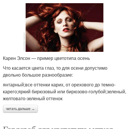
Карен Элсон — пример цветотипа осень
Что касается цвета глаз, то для осени допустимо
двольно большое разнообразие:
янтарный;все оттенки карих, от орехового до темно-
карего;яркий бирюзовый или бирюзово-голубой;зеленый,
желтовато-зеленый оттенок
читать дальше →