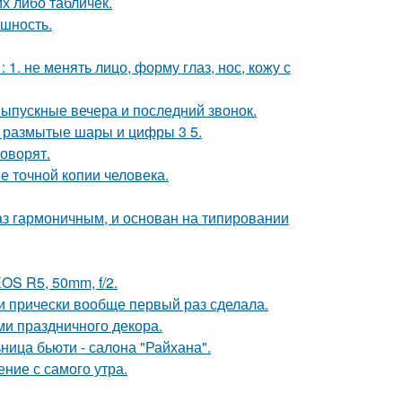
их либо табличек.
ешность.
. не менять лицо, форму глаз, нос, кожу с
выпускные вечера и последний звонок.
не размытые шары и цифры 3 5.
говорят.
е точной копии человека.
аз гармоничным, и основан на типировании
OS R5, 50mm, f/2.
ти прически вообще первый раз сделала.
ми праздничного декора.
ница бьюти - салона "Райхана".
ние с самого утра.