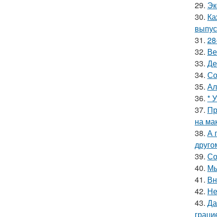
29.
Эк
30.
Ка
выпус
31.
28
32.
Ве
33.
Де
34.
Со
35.
Ал
36.
* 
37.
Пр
на ма
38.
А 
друго
39.
Со
40.
Мы
41.
Вн
42.
Не
43.
Да
граци