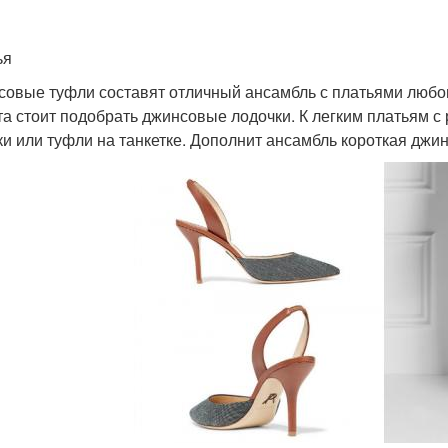
ья
овые туфли составят отличный ансамбль с платьями любо
та стоит подобрать джинсовые лодочки. К легким платьям 
ки или туфли на танкетке. Дополнит ансамбль короткая джин