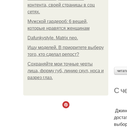
контента, своей страницы в соц
сетях.
Мужской гардероб: 6 вещей,
которые нравятся женщинам
Dafunkystyle. Matrix neo.
Ищу моделей. В приоритете выберу
того, кто сделал репост?
Сохраняйте мои точные черты
лица, форму губ, линию скул, носа и
читат
разрез глаз.
С ч
Джинс
доста
выбор