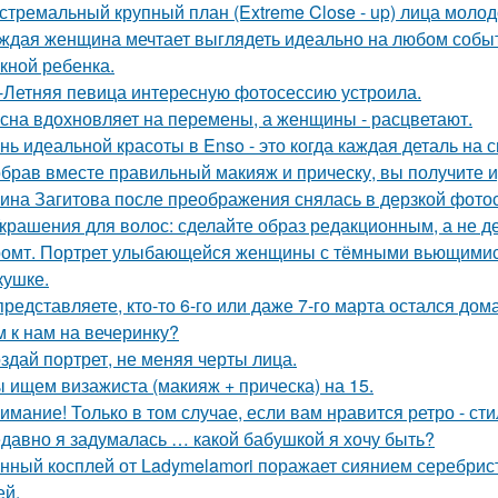
стремальный крупный план (Extreme Close - up) лица моло
ждая женщина мечтает выглядеть идеально на любом событи
кной ребенка.
-Летняя певица интересную фотосессию устроила.
сна вдохновляет на перемены, а женщины - расцветают.
нь идеальной красоты в Enso - это когда каждая деталь на 
брав вместе правильный макияж и прическу, вы получите 
ина Загитова после преображения снялась в дерзкой фотос
Украшения для волос: сделайте образ редакционным, а не де
омт. Портрет улыбающейся женщины с тёмными вьющимис
кушке.
представляете, кто-то 6-го или даже 7-го марта остался дом
м к нам на вечеринку?
здай портрет, не меняя черты лица.
 ищем визажиста (макияж + прическа) на 15.
имание! Только в том случае, если вам нравится ретро - сти
давно я задумалась … какой бабушкой я хочу быть?
нный косплей от Ladymelamori поражает сиянием серебрист
ей.