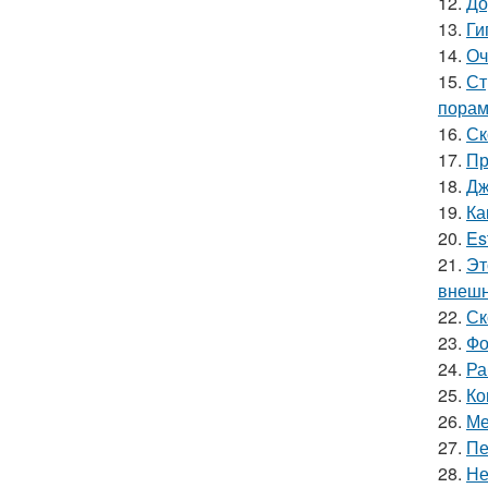
12.
До
13.
Ги
14.
Оч
15.
Ст
порам
16.
Ск
17.
Пр
18.
Дж
19.
Ка
20.
Es
21.
Эт
внешн
22.
Ск
23.
Фо
24.
Ра
25.
Ко
26.
Ме
27.
Пе
28.
Не