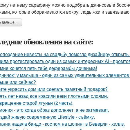
кому летнему сарафану можно подобрать джинсовые босоно
ками, которые оборачиваются вокруг лодыжки и завязываю
ь дальше →
ледние обновления на сайте:
 опоздание невесты на свадьбу помогло дизайнеру открыть 
ила протестировать один из самых интересных AI - промтов
 мне хочется петь тебе деферамбы доченька!
дничок" у малыша - один из самых удивительных элементов 
ьше или сейчас?
ите украсить дом или сделать памятный подарок?
ять лет назад все красили веки плотными слоями.
вращение старой лгуньи (2 часть).
мония - это когда образ дополняет, а не затмевает.
здай живую современную Lifestyle - съёмку.
анна надела бандо - костюм на шопинг в Беверли - хиллз.