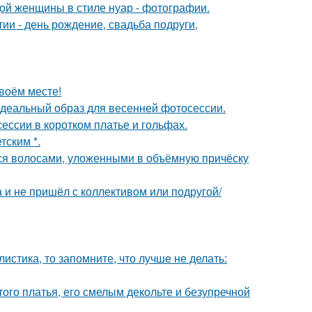
дой женщины в стиле нуар - фотографии.
и - день рождение, свадьба подруги,
своём месте!
идеальный образ для весенней фотосессии.
ессии в коротком платье и гольфах.
тским *.
я волосами, уложенными в объёмную причёску
а и не пришёл с коллективом или подругой/
листика, то запомните, что лучше не делать:
ого платья, его смелым декольте и безупречной