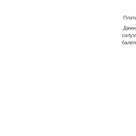
Плат
Джинс
силуэ
балет