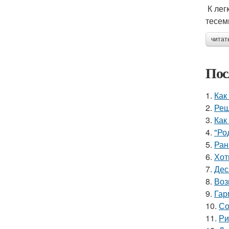
К лег
тесем
читат
Пос
1.
Как
2.
Реш
3.
Как
4.
"Ро
5.
Ран
6.
Хот
7.
Дес
8.
Воз
9.
Гар
10.
Со
11.
Ри