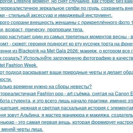
рогой Lifestyle момент, но снят случайно, как сторис без как
перреалистичное зеркальное селфи по грудь, сохранить вн
ки - стильный аксессуар и имиджевый инструмент.
рого сохрани внешность женщины с прикреплённого фото 1: 1
и, возраст, прическу, пропорции тела.
оро наступает один из самых трепетных моментов весны - 
омт - сюжет: героиня подносит ко рту кусочек торта на фо
енни из Blackpink на Met Gala 2026: макияж, о котором все 
к создать? Используйте загруженную фотографию в качеств
tet Fashion Week.
от подход раскрывает ваши природные черты и делает обр
ости.
олько времени нужно на сборы невесты?
тореалистичная Fashion pop - art съёмка, снятая на Canon E
бота студента, и это всего лишь начало практики, именно э
нцепция: нежная и светлая пасхальная история с элемента
ня зовут Альбина, я мастер маникюра и макияжа, создатель
ньюар - это самая первая вещь, которая формирует настрое
 меняй черты лица.