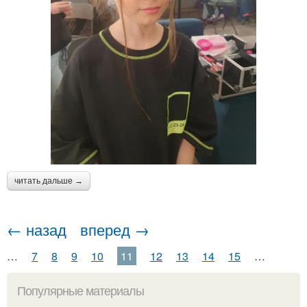
читать дальше →
← назад
вперед →
…
7
8
9
10
11
12
13
14
15
…
Популярные материалы