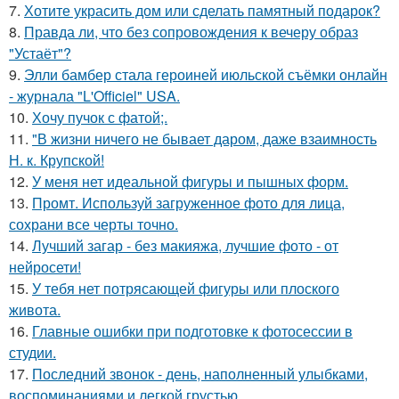
7.
Хотите украсить дом или сделать памятный подарок?
8.
Правда ли, что без сопровождения к вечеру образ
"Устаёт"?
9.
Элли бамбер стала героиней июльской съёмки онлайн
- журнала "L'Officiel" USA.
10.
Хочу пучок с фатой;.
11.
"В жизни ничего не бывает даром, даже взаимность
Н. к. Крупской!
12.
У меня нет идеальной фигуры и пышных форм.
13.
Промт. Используй загруженное фото для лица,
сохрани все черты точно.
14.
Лучший загар - без макияжа, лучшие фото - от
нейросети!
15.
У тебя нет потрясающей фигуры или плоского
живота.
16.
Главные ошибки при подготовке к фотосессии в
студии.
17.
Последний звонок - день, наполненный улыбками,
воспоминаниями и легкой грустью.