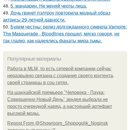
48.
5. мандарин. Не меняй черты лица.
49.
Дочь гвинет пэлтроу повторила модный образ
актрисы 29-летней давности.
50.
Будем честны: релиз долгожданного сиквела Vampire:
The Masquerade - Bloodlines прошел, мягко говоря, не
так гладко, как надеялись фанаты мира тьмы.
Популярные материалы
Работа в MLM, то есть сетевой компании сейчас
неразрывно связана с создание своего контента,
своей страницы в соц сетях.
На шанхайской премьере "Человека - Паука:
Совершенно Новый День" зендея выбрала не
просто очередной наряд, а настоящий артефакт
высокой моды.
Repost From @Showroom_Shopogolik_Noginsk