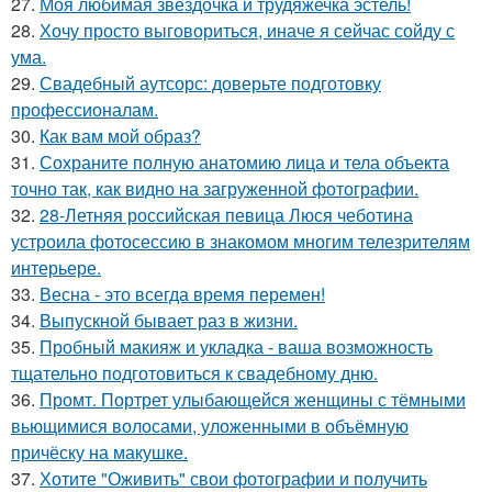
27.
Моя любимая звездочка и трудяжечка эстель!
28.
Хочу просто выговориться, иначе я сейчас сойду с
ума.
29.
Свадебный аутсорс: доверьте подготовку
профессионалам.
30.
Как вам мой образ?
31.
Сохраните полную анатомию лица и тела объекта
точно так, как видно на загруженной фотографии.
32.
28-Летняя российская певица Люся чеботина
устроила фотосессию в знакомом многим телезрителям
интерьере.
33.
Весна - это всегда время перемен!
34.
Выпускной бывает раз в жизни.
35.
Пробный макияж и укладка - ваша возможность
тщательно подготовиться к свадебному дню.
36.
Промт. Портрет улыбающейся женщины с тёмными
вьющимися волосами, уложенными в объёмную
причёску на макушке.
37.
Хотите "Оживить" свои фотографии и получить