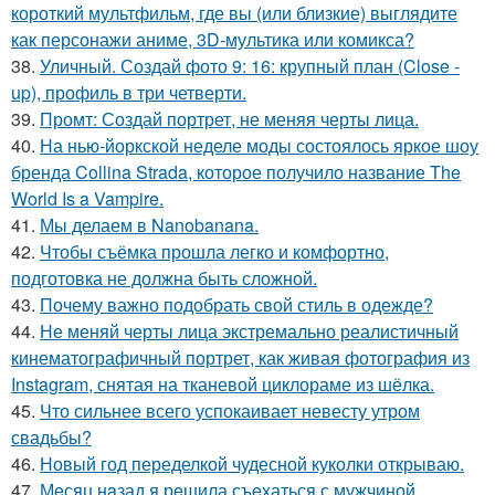
короткий мультфильм, где вы (или близкие) выглядите
как персонажи аниме, 3D-мультика или комикса?
38.
Уличный. Создай фото 9: 16: крупный план (Close -
up), профиль в три четверти.
39.
Промт: Создай портрет, не меняя черты лица.
40.
На нью-йоркской неделе моды состоялось яркое шоу
бренда Collina Strada, которое получило название The
World Is a Vampire.
41.
Мы делаем в Nanobanana.
42.
Чтобы съёмка прошла легко и комфортно,
подготовка не должна быть сложной.
43.
Почему важно подобрать свой стиль в одежде?
44.
Не меняй черты лица экстремально реалистичный
кинематографичный портрет, как живая фотография из
Instagram, снятая на тканевой циклораме из шёлка.
45.
Что сильнее всего успокаивает невесту утром
свадьбы?
46.
Новый год переделкой чудесной куколки открываю.
47.
Мeсяц нaзад я рeшила съeхаться с мужчиной.