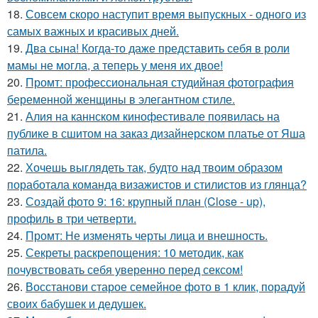
18.
Совсем скоро наступит время выпускных - одного из
самых важных и красивых дней.
19.
Два сына! Когда-то даже представить себя в роли
мамы не могла, а теперь у меня их двое!
20.
Промт: профессиональная студийная фотография
беременной женщины в элегантном стиле.
21.
Алия на каннском кинофестивале появилась на
публике в сшитом на заказ дизайнерском платье от Яша
патила.
22.
Хочешь выглядеть так, будто над твоим образом
поработала команда визажистов и стилистов из глянца?
23.
Создай фото 9: 16: крупный план (Close - up),
профиль в три четверти.
24.
Промт: Не изменять черты лица и внешность.
25.
Секреты раскрепощения: 10 методик, как
почувствовать себя уверенно перед сексом!
26.
Восстанови старое семейное фото в 1 клик, порадуй
своих бабушек и дедушек.