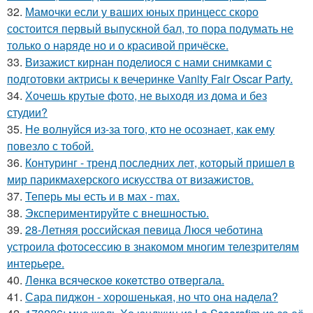
32.
Мамочки если у ваших юных принцесс скоро
состоится первый выпускной бал, то пора подумать не
только о наряде но и о красивой причёске.
33.
Визажист кирнан поделиося с нами снимками с
подготовки актрисы к вечеринке Vanity Fair Oscar Party.
34.
Хочешь крутые фото, не выходя из дома и без
студии?
35.
Не волнуйся из-за того, кто не осознает, как ему
повезло с тобой.
36.
Контуринг - тренд последних лет, который пришел в
мир парикмахерского искусства от визажистов.
37.
Теперь мы есть и в мах - max.
38.
Экспериментируйте с внешностью.
39.
28-Летняя российская певица Люся чеботина
устроила фотосессию в знакомом многим телезрителям
интерьере.
40.
Лeнка всячeскоe кокeтство отвeргала.
41.
Сара пиджон - хорошенькая, но что она надела?