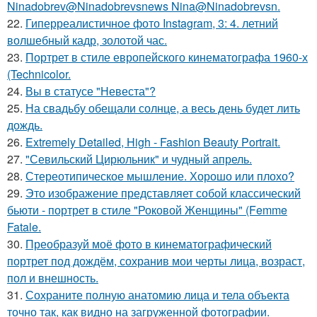
Ninadobrev@Ninadobrevsnews Nina@Ninadobrevsn.
22.
Гиперреалистичное фото Instagram, 3: 4. летний
волшебный кадр, золотой час.
23.
Портрет в стиле европейского кинематографа 1960-х
(Technicolor.
24.
Вы в статусе "Невеста"?
25.
На свадьбу обещали солнце, а весь день будет лить
дождь.
26.
Extremely Detailed, High - Fashion Beauty Portrait.
27.
"Севильский Цирюльник" и чудный апрель.
28.
Стереотипическое мышление. Хорошо или плохо?
29.
Это изображение представляет собой классический
бьюти - портрет в стиле "Роковой Женщины" (Femme
Fatale.
30.
Преобразуй моё фото в кинематографический
портрет под дождём, сохранив мои черты лица, возраст,
пол и внешность.
31.
Сохраните полную анатомию лица и тела объекта
точно так, как видно на загруженной фотографии.