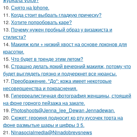
журнала Voice?
10.
Снято на Iphone.
11.
Когда стоит выбрать гладкую прическу?
12.
Хотите попробовать каре?
13.
Почему нужен пробный образ у визажиста и
стилиста?
14.
Макияж юли + низкий хвост на основе локонов для
красотки.
15.
Что будет в тренде этим летом?
16.
Страшно делать яркий вечерний макияж, потому что
будет выглядеть грязно и подчеркнет все нюансы.
17.
Преображение. "До": кожа имеет некоторые
несовершенства и покраснения.
18.
Гиперреалистичная фотография женщины, стоящей
на фоне горного пейзажа на закате.
19.
Photoshoots@Jenna_lee_Dewan Jennadewan.
20.
Сюжет: героиня подносит ко рту кусочек торта на
фоне размытые шары и цифры 3 5.
21.
Ninasocialmedia@Ninadobrevsnews