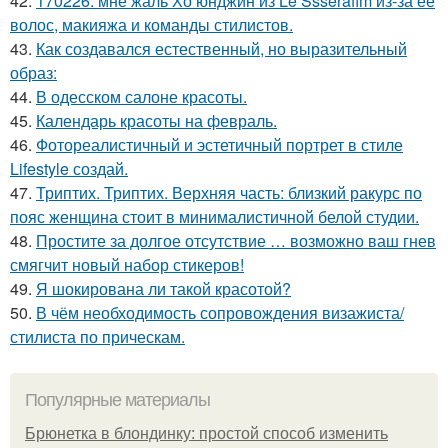
42.
170226: мне жаль Хо юнджин из Le Ssserafim из-за её
волос, макияжа и команды стилистов.
43.
Как создавался естественный, но выразительный
образ:
44.
В одесском салоне красоты.
45.
Календарь красоты на февраль.
46.
Фотореалистичный и эстетичный портрет в стиле
Lifestyle создай.
47.
Триптих. Триптих. Верхняя часть: близкий ракурс по
пояс женщина стоит в минималистичной белой студии.
48.
Простите за долгое отсутствие … возможно ваш гнев
смягчит новый набор стикеров!
49.
Я шокирована ли такой красотой?
50.
В чём необходимость сопровождения визажиста/
стилиста по прическам.
Популярные материалы
Брюнетка в блондинку: простой способ изменить