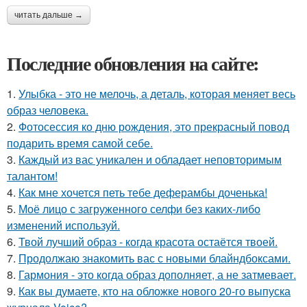
читать дальше →
Последние обновления на сайте:
1.
Улыбка - это не мелочь, а деталь, которая меняет весь
образ человека.
2.
Фотосессия ко дню рождения, это прекрасный повод
подарить время самой себе.
3.
Каждый из вас уникален и обладает неповторимым
талантом!
4.
Как мне хочется петь тебе деферамбы доченька!
5.
Моё лицо с загруженного селфи без каких-либо
изменений используй.
6.
Твой лучший образ - когда красота остаётся твоей.
7.
Продолжаю знакомить вас с новыми блайндбоксами.
8.
Гармония - это когда образ дополняет, а не затмевает.
9.
Как вы думаете, кто на обложке нового 20-го выпуска