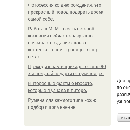
Фотосессия ко дню рождения, это
прекрасный повод подарить время
самой себе.
Работа в MLM, то есть сетевой
компании сейчас неразрывно
связана с создание своего
контента, своей страницы в соц
сетях.
Приходи к нам в прикиде в стиле 90
х и получай подарки от руки вверх!
Для п
Интересные факты о красоте,
по об
которые я узнала в питере.
разли
Румяна для каждого типа кожи:
узнае
подбор и применение
читат