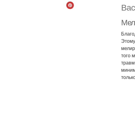
Вас
Мели
Благо
Этому
мелир
того 
травм
миним
тольк