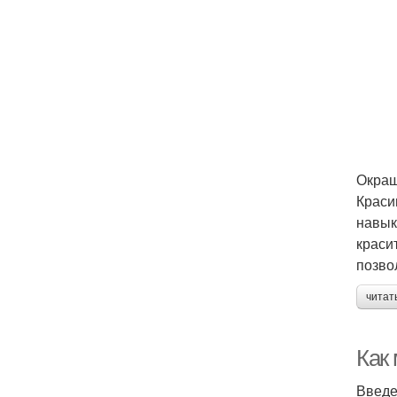
Окраш
Краси
навык
краси
позво
читат
Как
Введ