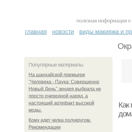
полезная информация о 
главная
новости
виды макияжа и пр
Окр
Популярные материалы
На шанхайской премьере
"Человека - Паука: Совершенно
Новый День" зендея выбрала не
просто очередной наряд, а
настоящий артефакт высокой
Как
моды.
дом
Кому идет челка полукругом.
Рекомендации