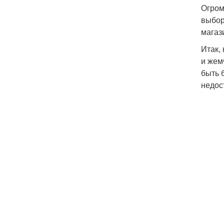
Огром
выбор
магази
Итак,
и жем
быть 
недос