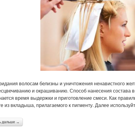
ридания волосам белизны и уничтожения ненавистного желт
есцвечиванию и окрашиванию. Способ нанесения состава в
чается время выдержки и приготовление смеси. Как правил
те из вкладыша, прилагаемого к пигменту. Далее используй
ь дальше →