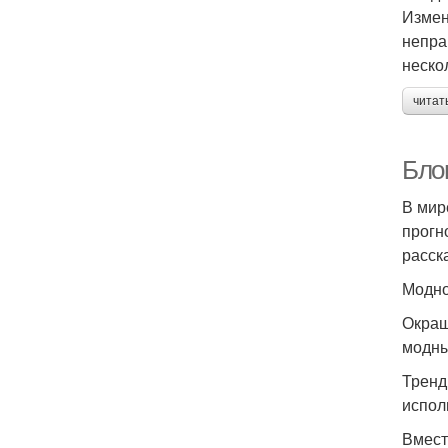
Измен
непра
неско
читат
Бло
В мир
прогн
расск
Модно
Окраш
модны
Тренд
испол
Вмест