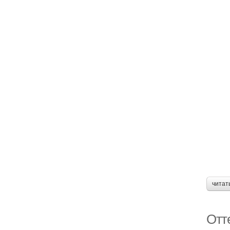
читат
Отт