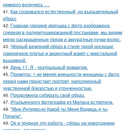
немного волнуюсь ….
41.
Как создавался естественный, но выразительный
образ:
42.
Главная героиня девушка с фото изображена
спереди в полуретушированной постановке, мы видим
мягко раскрашенные пряди и аккуратные пучки волос.
43.
Чёрный вечерний образ в стиле тихой роскоши:
лаконичное платье и акцентный жакет с кристальной
вышивкой.
44.
День 17. Я - театральный романтик.
45.
Промпты: 1 не меняя внешности женщины с фото,
перед нами предстает портрет, наполненный
чувственной близостью и утонченностью.
46.
Продолжила собирать свой образ.
47.
Итальянского фотографа из Милана встретила.
48.
"Мне Интересно Какой ты Меня Видишь и ты
Попала".
49.
Ох и трудная это работа - сборы на новогоднюю
караоке - вечеринку.