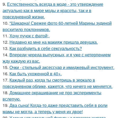
9.
Естественность всегда в моде - это утверждение
актуально как в мире моды и красоты, так и в
повседневной жизни.
10.
"Шикарна! Свежее фото 60-летней Марины зудиной
восхитило поклонников.
11.
Хочу пучок с фатой;.
12.
Недавно ко мне на макияж пришла девушка.
13.
Как разбудить в себе сексуальность?
14.
Впереди череда выпускных, и я уже с нетерпением
жду каждую из вас.
15.
Очки - стильный аксессуар и имиджевый инструмент.
16.
Как быть ухоженной в 40+.
17.
Каждый раз, когда ты смотришь в зеркало в
повседневном облике, кажется, что ничего не меняется.
18.
Домашнее окрашивание не про эксперименты
вслепую.
19.
Два сына! Когда-то даже представить себя в роли
мамы не могла, а теперь у меня их двое!
20.
У меня нет идеальной фигуры и плоского живота.