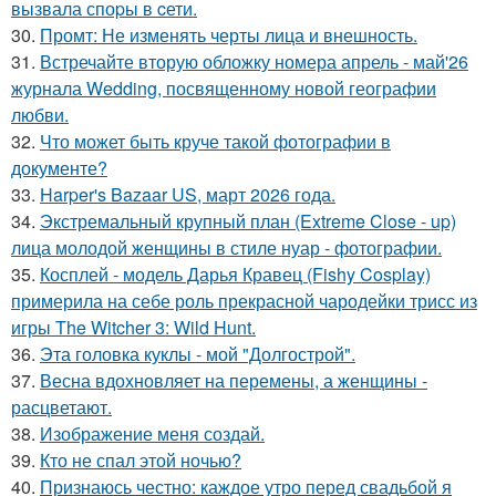
вызвала споpы в cети.
30.
Промт: Не изменять черты лица и внешность.
31.
Встречайте вторую обложку номера апрель - май'26
журнала Wedding, посвященному новой географии
любви.
32.
Что может быть круче такой фотографии в
документе?
33.
Harper's Bazaar US, март 2026 года.
34.
Экстремальный крупный план (Extreme Close - up)
лица молодой женщины в стиле нуар - фотографии.
35.
Косплей - модель Дарья Кравец (Fishy Cosplay)
примерила на себе роль прекрасной чародейки трисс из
игры The Witcher 3: Wild Hunt.
36.
Эта головка куклы - мой "Долгострой".
37.
Весна вдохновляет на перемены, а женщины -
расцветают.
38.
Изображение меня создай.
39.
Кто не спал этой ночью?
40.
Признаюсь честно: каждое утро перед свадьбой я