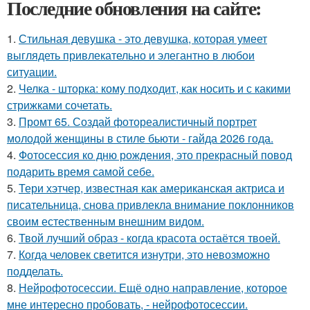
Последние обновления на сайте:
1.
Стильная девушка - это девушка, которая умеет
выглядеть привлекательно и элегантно в любои
ситуации.
2.
Челка - шторка: кому подходит, как носить и с какими
стрижками сочетать.
3.
Промт 65. Создай фотореалистичный портрет
молодой женщины в стиле бьюти - гайда 2026 года.
4.
Фотосессия ко дню рождения, это прекрасный повод
подарить время самой себе.
5.
Тери хэтчер, известная как американская актриса и
писательница, снова привлекла внимание поклонников
своим естественным внешним видом.
6.
Твой лучший образ - когда красота остаётся твоей.
7.
Когда человек светится изнутри, это невозможно
подделать.
8.
Нейрофотосессии. Ещё одно направление, которое
мне интересно пробовать, - нейрофотосессии.