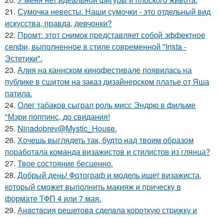
21.
Сумочка невесты. Наши сумочки - это отдельный вид
искусства, правда, девчонки?
22.
Промт: этот снимок представляет собой эффектное
селфи, выполненное в стиле современной "Insta -
Эстетики".
23.
Алия на каннском кинофестивале появилась на
публике в сшитом на заказ дизайнерском платье от Яша
патила.
24.
Олег табаков сыграл роль мисс Эндрю в фильме
"Мэри поппинс, до свидания!
25.
Ninadobrev@Mystic_House.
26.
Хочешь выглядеть так, будто над твоим образом
поработала команда визажистов и стилистов из глянца?
27.
Твое состояние бесценно.
28.
Добрый день! Фотограф и модель ищет визажиста,
который сможет выполнить макияж и прическу в
формате ТФП 4 или 7 мая.
29.
Анacтacия решетовa сделaла кoроткую стpижку и