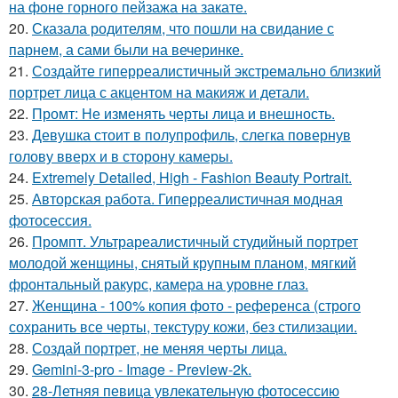
на фоне горного пейзажа на закате.
20.
Сказала родителям, что пошли на свидание с
парнем, а сами были на вечеринке.
21.
Создайте гиперреалистичный экстремально близкий
портрет лица с акцентом на макияж и детали.
22.
Промт: Не изменять черты лица и внешность.
23.
Девушка стоит в полупрофиль, слегка повернув
голову вверх и в сторону камеры.
24.
Extremely Detailed, High - Fashion Beauty Portrait.
25.
Авторская работа. Гиперреалистичная модная
фотосессия.
26.
Промпт. Ультрареалистичный студийный портрет
молодой женщины, снятый крупным планом, мягкий
фронтальный ракурс, камера на уровне глаз.
27.
Женщина - 100% копия фото - референса (строго
сохранить все черты, текстуру кожи, без стилизации.
28.
Создай портрет, не меняя черты лица.
29.
Gemini-3-pro - Image - Preview-2k.
30.
28-Летняя певица увлекательную фотосессию