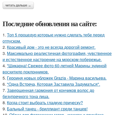
читать дальше →
Последние обновления на сайте:
1.
Топ 5 процедур которые нужно сделать тебе перед
отпуском.
2.
Красивый дом - это не всегда дорогой ремонт.
3.
Максимально реалистичная фотография, чувственное
и естественное настроение на морском побережье.
4.
"Шикарна! Свежее фото 60-летней Марины зудиной
восхитило поклонников.
5.
Героиня новых обложек Grazia - Марина васильева.
6.
"Одна Встреча, Которая Заставила Задуматься".
7.
Завершенная гармония от кончиков волос до
безупречного тона лица.
8.
Когда стоит выбрать гладкую прическу?
9.
Бальный танец - бриллиант среди танцев!
10.
Образ для фотосессии готов - макияж и причёска