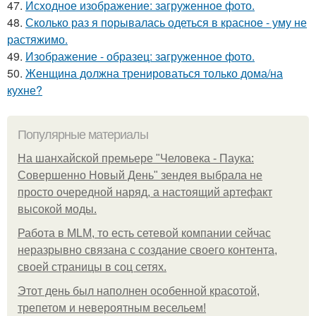
47.
Исходное изображение: загруженное фото.
48.
Сколько раз я порывалась одеться в красное - уму не
растяжимо.
49.
Изображение - образец: загруженное фото.
50.
Женщина должна тренироваться только дома/на
кухне?
Популярные материалы
На шанхайской премьере "Человека - Паука:
Совершенно Новый День" зендея выбрала не
просто очередной наряд, а настоящий артефакт
высокой моды.
Работа в MLM, то есть сетевой компании сейчас
неразрывно связана с создание своего контента,
своей страницы в соц сетях.
Этот день был наполнен особенной красотой,
трепетом и невероятным весельем!