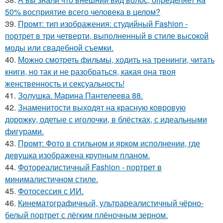
50% восприятие всего человека в целом?
39.
Промт: тип изображения: студийный Fashion -
портрет в три четверти, выполненный в стиле высокой
моды или свадебной съемки.
40.
Можно смотреть фильмы, ходить на тренинги, читать
книги, но так и не разобраться, какая она твоя
женственность и сексуальность!
41.
Золушка. Марина Пантелеева 88.
42.
Знаменитости выходят на красную ковровую
дорожку, одетые с иголочки, в блёстках, с идеальными
фигурами.
43.
Промт: Фото в стильном и ярком исполнении, где
девушка изображена крупным планом.
44.
Фотореалистичный Fashion - портрет в
минималистичном стиле.
45.
Фотосессия с ИИ.
46.
Кинематографичный, ультрареалистичный чёрно-
белый портрет с лёгким плёночным зерном.