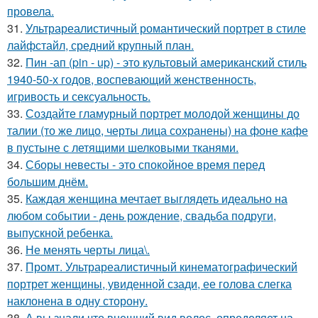
провела.
31.
Ультрареалистичный романтический портрет в стиле
лайфстайл, средний крупный план.
32.
Пин -ап (pin - up) - это культовый американский стиль
1940-50-х годов, воспевающий женственность,
игривость и сексуальность.
33.
Создайте гламурный портрет молодой женщины до
талии (то же лицо, черты лица сохранены) на фоне кафе
в пустыне с летящими шелковыми тканями.
34.
Сборы невесты - это спокойное время перед
большим днём.
35.
Каждая женщина мечтает выглядеть идеально на
любом событии - день рождение, свадьба подруги,
выпускной ребенка.
36.
Не менять черты лица\.
37.
Промт. Ультрареалистичный кинематографический
портрет женщины, увиденной сзади, ее голова слегка
наклонена в одну сторону.
38.
А вы знали что внешний вид волос, определяет на