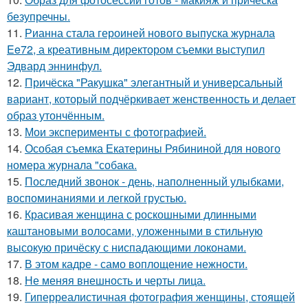
безупречны.
11.
Рианна стала героиней нового выпуска журнала
Ee72, а креативным директором съемки выступил
Эдвард эннинфул.
12.
Причёска "Ракушка" элегантный и универсальный
вариант, который подчёркивает женственность и делает
образ утончённым.
13.
Мои эксперименты с фотографией.
14.
Особая съемка Екатерины Рябининой для нового
номера журнала "собака.
15.
Последний звонок - день, наполненный улыбками,
воспоминаниями и легкой грустью.
16.
Красивая женщина с роскошными длинными
каштановыми волосами, уложенными в стильную
высокую причёску с ниспадающими локонами.
17.
В этом кадре - само воплощение нежности.
18.
Не меняя внешность и черты лица.
19.
Гиперреалистичная фотография женщины, стоящей