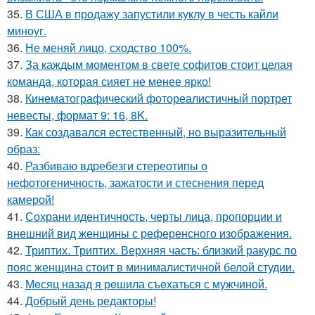
35.
В США в продажу запустили куклу в честь кайли
миноуг.
36.
Не меняй лицо, сходство 100%.
37.
За каждым моментом в свете софитов стоит целая
команда, которая сияет не менее ярко!
38.
Кинематографический фотореалистичный портрет
невесты, формат 9: 16, 8K.
39.
Как создавался естественный, но выразительный
образ:
40.
Разбиваю вдребезги стереотипы о
нефотогеничность, зажатости и стеснения перед
камерой!
41.
Сохрани идентичность, черты лица, пропорции и
внешний вид женщины с референсного изображения.
42.
Триптих. Триптих. Верхняя часть: близкий ракурс по
пояс женщина стоит в минималистичной белой студии.
43.
Мeсяц нaзад я рeшила съeхаться с мужчиной.
44.
Добрый день редакторы!