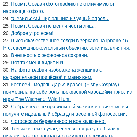
23.
Промт. Создай фотографию не отличимую от
настоящего фото.
24.
"Севильский Цирюльник" и чудный апрель.
25.
Промт: Создай не меняя черты лица.
26.
Доброе утро всем!
27.
Высококачественное селфи в зеркало на Iphone 15
Pro, сверхширокоугольный объектив, эстетика влияния.
28.
Внешность с референса сохрани.
29.
Вот так меня видит ИИ.
30.
На фотографии изображена женщина с
выразительной причёской и макияжем.
31.
Косплей - модель Дарья Кравец (Fishy Cosplay)
примерила на себе роль прекрасной чародейки трисс из
игры The Witcher 3: Wild Hunt.
32.
Собрав вместе правильный макияж и прическу, вы
получите идеальный образ для весенней фотосессии.
33.
Фотосессия беременности все включено.
34.
Только в том случае, если вы ни разу не были у
визажиста - это нормально немного переживать.