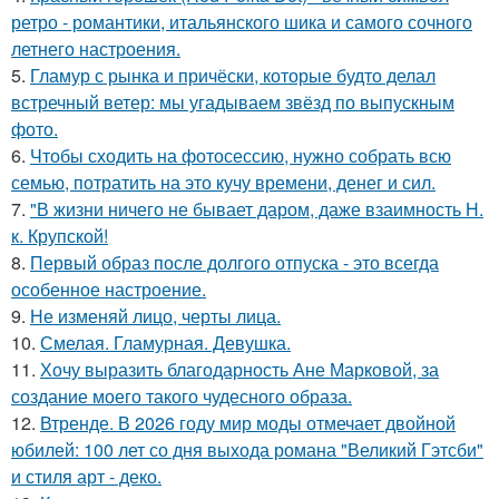
ретро - романтики, итальянского шика и самого сочного
летнего настроения.
5.
Гламур с рынка и причёски, которые будто делал
встречный ветер: мы угадываем звёзд по выпускным
фото.
6.
Чтобы сходить на фотосессию, нужно собрать всю
семью, потратить на это кучу времени, денег и сил.
7.
"В жизни ничего не бывает даром, даже взаимность Н.
к. Крупской!
8.
Первый образ после долгого отпуска - это всегда
особенное настроение.
9.
Не изменяй лицо, черты лица.
10.
Смелая. Гламурная. Девушка.
11.
Хочу выразить благодарность Ане Марковой, за
создание моего такого чудесного образа.
12.
Втренде. В 2026 году мир моды отмечает двойной
юбилей: 100 лет со дня выхода романа "Великий Гэтсби"
и стиля арт - деко.