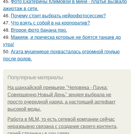
45.
Фото Екатерины Климовой в мини - платье вызвало
ажиотаж в сети.
46.
Почему стоит выбрать нейрофотосессию?
47.
Что взять с собой в на корпоратив?
48.
Второе фото банана про.
49.
Макияж, и прическа которые не боятся танцев до
утра!
50.
Агата муцениеце похвасталась огромной грудью
после родов.
Популярные материалы
На шанхайской премьере "Человека - Паука:
Совершенно Новый День" зендея выбрала не
просто очередной наряд, а настоящий артефакт
высокой моды.
Работа в MLM, то есть сетевой компании сейчас
неразрывно связана с создание своего контента,
своей страницы в соц сетях.