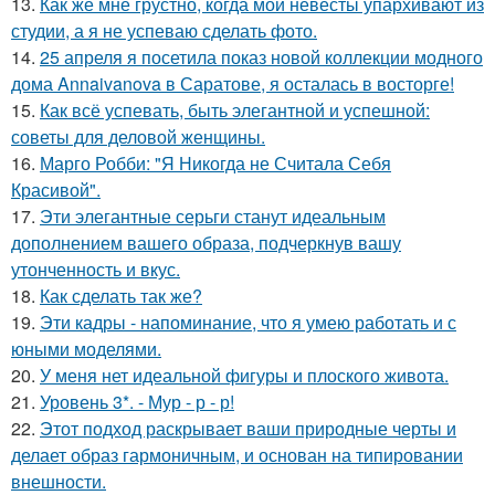
13.
Как же мне грустно, когда мои невесты упархивают из
студии, а я не успеваю сделать фото.
14.
25 апреля я посетила показ новой коллекции модного
дома Annaivanova в Саратове, я осталась в восторге!
15.
Как всё успевать, быть элегантной и успешной:
советы для деловой женщины.
16.
Марго Робби: "Я Никогда не Считала Себя
Красивой".
17.
Эти элегантные серьги станут идеальным
дополнением вашего образа, подчеркнув вашу
утонченность и вкус.
18.
Как сделать так же?
19.
Эти кадры - напоминание, что я умею работать и с
юными моделями.
20.
У меня нет идеальной фигуры и плоского живота.
21.
Уровень 3*. - Мур - р - р!
22.
Этот подход раскрывает ваши природные черты и
делает образ гармоничным, и основан на типировании
внешности.