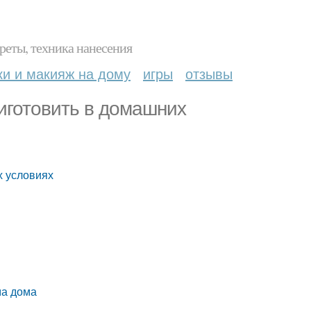
реты, техника нанесения
ки и макияж на дому
игры
отзывы
риготовить в домашних
х условиях
ма дома