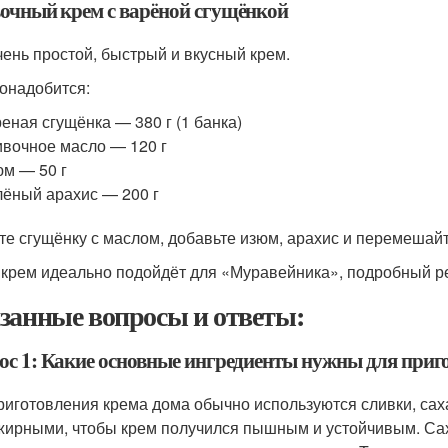
очный крем с варёной сгущёнкой
чень простой, быстрый и вкусный крем.
онадобится:
еная сгущёнка — 380 г (1 банка)
вочное масло — 120 г
м — 50 г
ёный арахис — 200 г
те сгущёнку с маслом, добавьте изюм, арахис и перемешайт
 крем идеально подойдёт для «Муравейника», подробный ре
занные вопросы и ответы:
ос 1: Какие основные ингредиенты нужны для приг
риготовления крема дома обычно используются сливки, сах
жирными, чтобы крем получился пышным и устойчивым. Сах