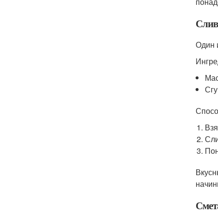
понад
Слив
Один 
Ингре
Мас
Сгу
Спосо
Взя
Сли
Пон
Вкусн
начин
Смет