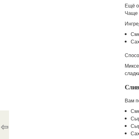
Ещё о
Чаще 
Ингре
Сме
Сах
Спосо
Миксе
сладк
Слив
Вам п
Сме
Сыр
⇦
Сыр
Сах