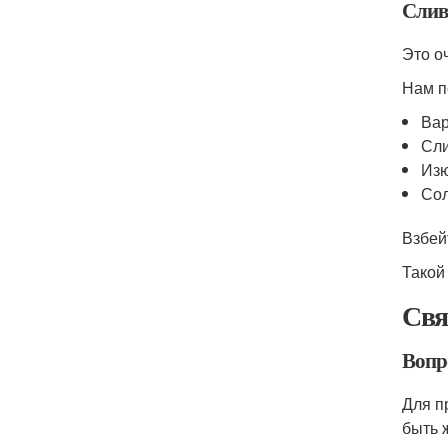
Слив
Это о
Нам п
Вар
Сли
Изю
Сол
Взбей
Такой
Свя
Вопр
Для п
быть 