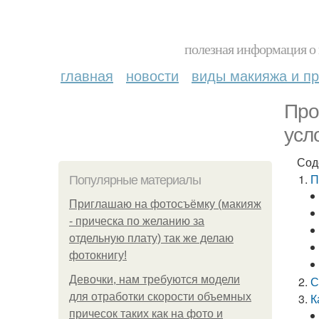
полезная информация о 
главная
новости
виды макияжа и пр
Про
усл
Сод
П
Популярные материалы
Приглашаю на фотосъёмку (макияж
- прическа по желанию за
отдельную плату) так же делаю
фотокнигу!
Девочки, нам требуются модели
С
для отработки скорости объемных
К
причесок таких как на фото и