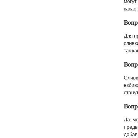
могут
какао.
Вопр
Для п
сливк
так к
Вопр
Сливк
взбив
стану
Вопр
Да, м
предв
добав