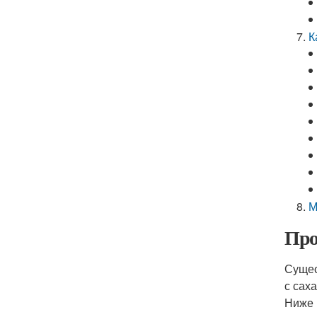
К
М
Про
Сущес
с сах
Ниже 