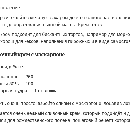
товление:
ром взбейте сметану с сахаром до его полного растворения
ать до образования пышной массы. Крем готов.
 крем подходит для бисквитных тортов, например для морко
 хорош для кексов, наполнения пирожных и в виде самосто
очный крем с маскарпоне
онадобится:
карпоне — 250 г
вки 30% — 190 г
арная пудра — 1 ст. ложка
ить очень просто: взбейте сливки с маскарпоне, добавив ло
ается очень нежный сливочный крем, который подойдёт и дл
или для рождественского полена, пошаговый рецепт которо