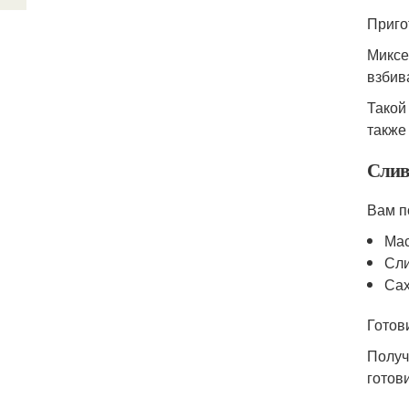
Приго
Миксе
взбив
Такой
также
Слив
Вам п
Мас
Сли
Сах
Готов
Получ
готов