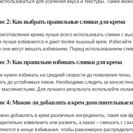
 использоваться для усиления вкуса и текстуры. Также можн
ос 2: Как выбрать правильные сливки для крема
риготовления крема лучше всего использовать сливки с вы
и лучше взбиваются и дают более пышный крем. Избегайте с
ак они могут мешать взбиванию. Перед использованием сл
ос 3: Как правильно взбивать сливки для крема
и нужно взбивать на средней скорости до появления пены,
ать до устойчивых пиков. Необходимо следить за консистенц
т маслянистыми. Для лучшего результата используйте охлаж
ос 4: Можно ли добавлять в крем дополнительные и
ожно добавлять в крем различные ингредиенты, такие как фр
арительно измельчить или размять, а какао – смешать с са
ляются в конце взбивания, чтобы равномерно распределить