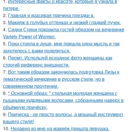
1.
Интересные факты о красоте, которые я узнала в
питере.
2.
Главная и красивая причина поездки в.
3.
Макияж в голубых оттенках и низкий гладкий пучок.
4.
Сидни Суини покорила гостей образом на вечеринке
Variety Power of Women.
5.
Пока стояла в душе, мне пришла одна мысль и так
захотелось с вами поделиться.
6.
Промт. Используй исходное фото женщины как
строгий референс внешности.
7.
Вот таким образом закончилась подготовка Лизы к
тематической вечеринке в русском стиле, но в
современном прочтении.
8.
* Основной образ: * стильная молодая женщина с
пышными кудрявыми волосами, собранными наверх в
объёмную причёску.
9.
Прическа - не просто волосы, а мощный инструмент
вашего стиля!
10.
Недавно ко мне на макияж пришла девушка.