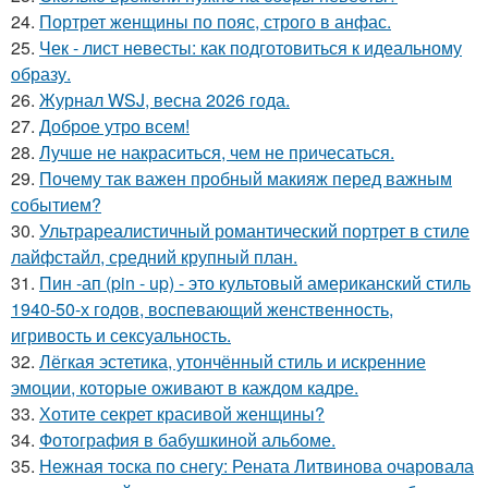
24.
Портрет женщины по пояс, строго в анфас.
25.
Чек - лист невесты: как подготовиться к идеальному
образу.
26.
Журнал WSJ, весна 2026 года.
27.
Доброе утро всем!
28.
Лучше не накраситься, чем не причесаться.
29.
Почему так важен пробный макияж перед важным
событием?
30.
Ультрареалистичный романтический портрет в стиле
лайфстайл, средний крупный план.
31.
Пин -ап (pin - up) - это культовый американский стиль
1940-50-х годов, воспевающий женственность,
игривость и сексуальность.
32.
Лёгкая эстетика, утончённый стиль и искренние
эмоции, которые оживают в каждом кадре.
33.
Хотите секрет красивой женщины?
34.
Фотография в бабушкиной альбоме.
35.
Нежная тоска по снегу: Рената Литвинова очаровала