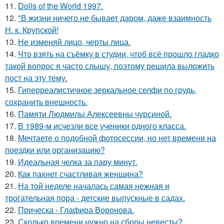
11.
Dolls of the World 1997.
12.
"В жизни ничего не бывает даром, даже взаимность
Н. к. Крупской!
13.
Не изменяй лицо, черты лица.
14.
Что взять на съёмку в студии, чтоб всё прошло гладко
такой вопрос я часто слышу, поэтому решила выложить
пост на эту тему.
15.
Гиперреалистичное зеркальное селфи по грудь,
сохранить внешность.
16.
Памяти Людмилы Алексеевны чурсиной.
17.
В 1989-м исчезли все ученики одного класса.
18.
Мечтаете о подобной фотосессии, но нет времени на
поездки или организацию?
19.
Идеальная челка за пару минут.
20.
Как пахнет счастливая женщина?
21.
На той неделе началась самая нежная и
трогательная пора - детские выпускные в садах.
22.
Прическа - Глафира Воронова.
23.
Сколько времени нужно на сборы невесты?