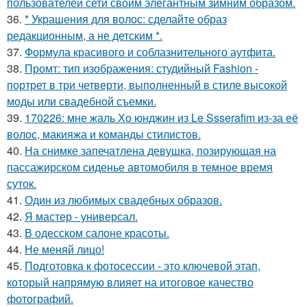
пользователей сети своим элегантным зимним образом.
36.
* Украшения для волос: сделайте образ
редакционным, а не детским *.
37.
Формула красивого и соблазнительного аутфита.
38.
Промт: тип изображения: студийный Fashion -
портрет в три четверти, выполненный в стиле высокой
моды или свадебной съемки.
39.
170226: мне жаль Хо юнджин из Le Ssserafim из-за её
волос, макияжа и команды стилистов.
40.
На снимке запечатлена девушка, позирующая на
пассажирском сиденье автомобиля в темное время
суток.
41.
Один из любимых свадебных образов.
42.
Я мастер - универсал.
43.
В одесском салоне красоты.
44.
Не меняй лицо!
45.
Подготовка к фотосессии - это ключевой этап,
который напрямую влияет на итоговое качество
фотографий.