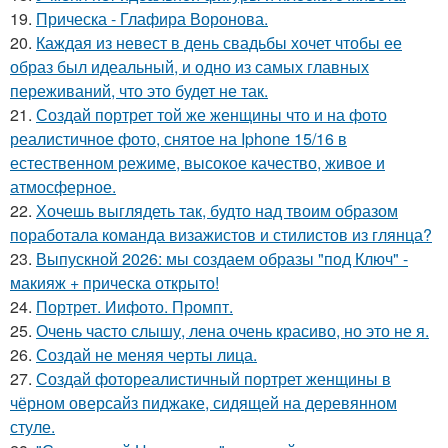
19.
Прическа - Глафира Воронова.
20.
Каждая из невест в день свадьбы хочет чтобы ее
образ был идеальный, и одно из самых главных
переживаний, что это будет не так.
21.
Создай портрет той же женщины что и на фото
реалистичное фото, снятое на Iphone 15/16 в
естественном режиме, высокое качество, живое и
атмосферное.
22.
Хочешь выглядеть так, будто над твоим образом
поработала команда визажистов и стилистов из глянца?
23.
Выпускной 2026: мы создаем образы "под Ключ" -
макияж + прическа открыто!
24.
Портрет. Иифото. Промпт.
25.
Очень часто слышу, лена очень красиво, но это не я.
26.
Создай не меняя черты лица.
27.
Создай фотореалистичный портрет женщины в
чёрном оверсайз пиджаке, сидящей на деревянном
стуле.