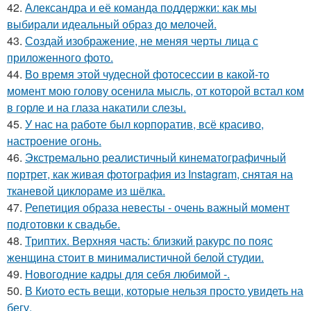
42.
Александра и её команда поддержки: как мы
выбирали идеальный образ до мелочей.
43.
Создай изображение, не меняя черты лица с
приложенного фото.
44.
Во время этой чудесной фотосессии в какой-то
момент мою голову осенила мысль, от которой встал ком
в горле и на глаза накатили слезы.
45.
У нас на работе был корпоратив, всё красиво,
настроение огонь.
46.
Экстремально реалистичный кинематографичный
портрет, как живая фотография из Instagram, снятая на
тканевой циклораме из шёлка.
47.
Репетиция образа невесты - очень важный момент
подготовки к свадьбе.
48.
Триптих. Верхняя часть: близкий ракурс по пояс
женщина стоит в минималистичной белой студии.
49.
Новогодние кадры для себя любимой -.
50.
В Киото есть вещи, которые нельзя просто увидеть на
бегу.