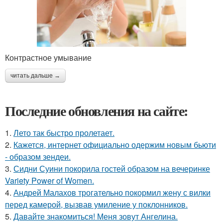
Контрастное умывание
читать дальше →
Последние обновления на сайте:
1.
Лето так быстро пролетает.
2.
Кажется, интернет официально одержим новым бьюти
- образом зендеи.
3.
Сидни Суини покорила гостей образом на вечеринке
Variety Power of Women.
4.
Андрей Малахов трогательно покормил жену с вилки
перед камерой, вызвав умиление у поклонников.
5.
Давайте знакомиться! Меня зовут Ангелина.