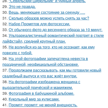
28.
"Севильский Цирюльник" и чудный апрель.
29.
Это не правда.
30.
Вещь, меняющее состояние за секунду ….
31.
Сколько образов можно успеть снять за час?
32.
Набор Промптов для фотосессии.
33.
От обычного фото до весеннего образа за 10 минут.
34.
Ультрареалистичный романтический портрет в стиле
лайфстайл, средний крупный план.
35.
Не волнуйся из-за того, кто не осознает, как ему
повезло с тобой.
36.
На этой фотографии запечатлена невеста в
праздничной, неофициальной обстановке.
37.
Продолжаем рассказывать, как мы готовили новый
свадебный выпуск и что вас ждёт внутри.
38.
На фотографии изображена женщина с
выразительной причёской и макияжем.
39.
Фотография в бабушкиной альбоме.
40.
Кукольный мир за кулисами.
41.
Промпт: промпт: не меняй внешность.