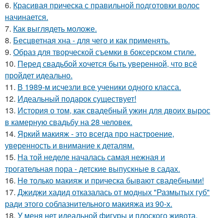
6.
Красивая прическа с правильной подготовки волос
начинается.
7.
Как выглядеть моложе.
8.
Бесцветная хна - для чего и как применять.
9.
Образ для творческой съемки в боксерском стиле.
10.
Перед свадьбой хочется быть уверенной, что всё
пройдет идеально.
11.
В 1989-м исчезли все ученики одного класса.
12.
Идеальный подарок существует!
13.
История о том, как свадебный ужин для двоих вырос
в камерную свадьбу на 28 человек.
14.
Яркий макияж - это всегда про настроение,
уверенность и внимание к деталям.
15.
На той неделе началась самая нежная и
трогательная пора - детские выпускные в садах.
16.
He только макияж и прическа бывают свадебными!
17.
Джиджи хадид отказалась от модных "Размытых губ"
ради этого соблазнительного макияжа из 90-х.
18.
У меня нет идеальной фигуры и плоского живота.