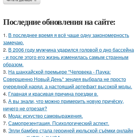
Последние обновления на сайте:
1.
В последнее время я всё чаще одну закономерность
замечаю.
2.
В 2006 году мужчина ударился головой о дно бассейна
- и после этого его жизнь изменилась самым странным
образом.
3.
На шанхайской премьере "Человека - Паука:
Совершенно Новый День" зендея выбрала не просто
очередной наряд, а настоящий артефакт высокой моды.
4.
Главная и красивая причина поездки в.
5.
А вы знали, что можно примерить новую причёску,
ничего не отрезая?
6.
Мода: искуство самовыражения.
7.
Самопрезентация. Психологический аспект.
8.
Элли бамбер стала героиней июльской съёмки онлайн