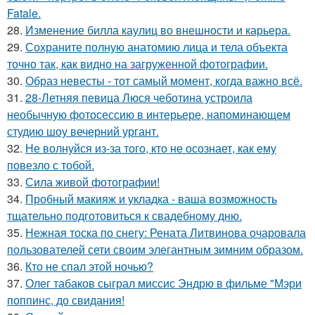
Fatale.
28.
Изменение билла каулиц во внешности и карьера.
29.
Сохраните полную анатомию лица и тела объекта
точно так, как видно на загруженной фотографии.
30.
Образ невесты - тот самый момент, когда важно всё.
31.
28-Летняя певица Люся чеботина устроила
необычную фотосессию в интерьере, напоминающем
студию шоу вечерний ургант.
32.
Не волнуйся из-за того, кто не осознает, как ему
повезло с тобой.
33.
Сила живой фотографии!
34.
Пробный макияж и укладка - ваша возможность
тщательно подготовиться к свадебному дню.
35.
Нежная тоска по снегу: Рената Литвинова очаровала
пользователей сети своим элегантным зимним образом.
36.
Кто не спал этой ночью?
37.
Олег табаков сыграл миссис Эндрю в фильме "Мэри
поппинс, до свидания!