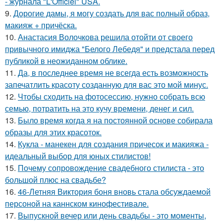
- журнала "L'Officiel" USA.
9.
Дорогие дамы, я могу создать для вас полный образ,
макияж + причёска.
10.
Анастасия Волочкова решила отойти от своего
привычного имиджа "Белого Лебедя" и предстала перед
публикой в неожиданном облике.
11.
Да, в последнее время не всегда есть возможность
запечатлить красоту созданную для вас это мой минус.
12.
Чтобы сходить на фотосессию, нужно собрать всю
семью, потратить на это кучу времени, денег и сил.
13.
Было время когда я на постоянной основе собирала
образы для этих красоток.
14.
Кукла - манекен для создания причесок и макияжа -
идеальный выбор для юных стилистов!
15.
Почему сопровождение свадебного стилиста - это
большой плюс на свадьбе?
16.
46-Летняя Виктория боня вновь стала обсуждаемой
персоной на каннском кинофестивале.
17.
Выпускной вечер или день свадьбы - это моменты,