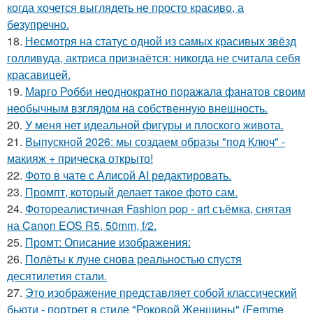
когда хочется выглядеть не просто красиво, а
безупречно.
18.
Несмотря на статус одной из самых красивых звёзд
голливуда, актриса признаётся: никогда не считала себя
красавицей.
19.
Марго Робби неоднократно поражала фанатов своим
необычным взглядом на собственную внешность.
20.
У меня нет идеальной фигуры и плоского живота.
21.
Выпускной 2026: мы создаем образы "под Ключ" -
макияж + прическа открыто!
22.
Фото в чате с Алисой AI редактировать.
23.
Промпт, который делает такое фото сам.
24.
Фотореалистичная Fashion pop - art съёмка, снятая
на Canon EOS R5, 50mm, f/2.
25.
Промт: Описание изображения:
26.
Полёты к луне снова реальностью спустя
десятилетия стали.
27.
Это изображение представляет собой классический
бьюти - портрет в стиле "Роковой Женщины" (Femme