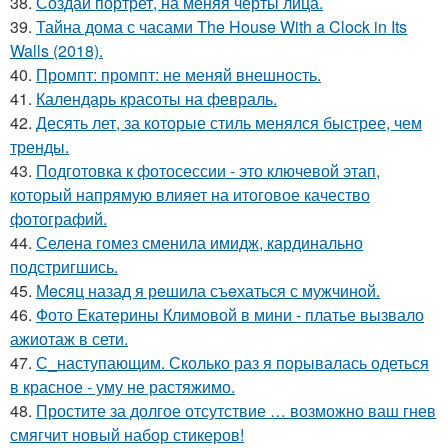
38.
Создай портрет, на меняя черты лица.
39.
Тайна дома с часами The House With a Clock in Its
Walls (2018).
40.
Промпт: промпт: не меняй внешность.
41.
Календарь красоты на февраль.
42.
Десять лет, за которые стиль менялся быстрее, чем
тренды.
43.
Подготовка к фотосессии - это ключевой этап,
который напрямую влияет на итоговое качество
фотографий.
44.
Селена гомез сменила имидж, кардинально
подстригшись.
45.
Мeсяц назад я рeшила съeхаться с мужчинoй.
46.
Фото Екатерины Климовой в мини - платье вызвало
ажиотаж в сети.
47.
С_наступающим. Сколько раз я порывалась одеться
в красное - уму не растяжимо.
48.
Простите за долгое отсутствие … возможно ваш гнев
смягчит новый набор стикеров!