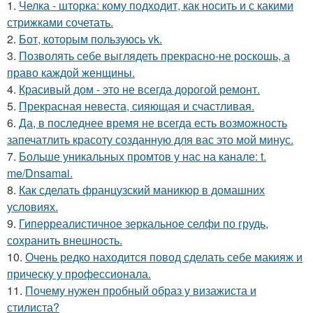
1.
Челка - шторка: кому подходит, как носить и с какими
стрижками сочетать.
2.
Бот, которым пользуюсь vk.
3.
Позволять себе выглядеть прекрасно-не роскошь, а
право каждой женщины.
4.
Красивый дом - это не всегда дорогой ремонт.
5.
Прекрасная невеста, сияющая и счастливая.
6.
Да, в последнее время не всегда есть возможность
запечатлить красоту созданную для вас это мой минус.
7.
Больше уникальных промтов у нас на канале: t.
me/Dnsamai.
8.
Как сделать французский маникюр в домашних
условиях.
9.
Гиперреалистичное зеркальное селфи по грудь,
сохранить внешность.
10.
Очень редко находится повод сделать себе макияж и
прическу у профессионала.
11.
Почему нужен пробный образ у визажиста и
стилиста?