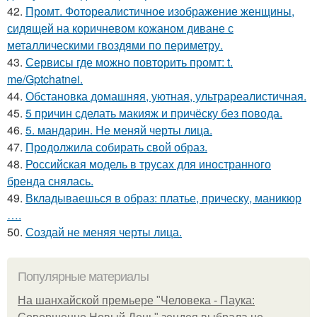
42.
Промт. Фотореалистичное изображение женщины,
сидящей на коричневом кожаном диване с
металлическими гвоздями по периметру.
43.
Сервисы где можно повторить промт: t.
me/Gptchatnei.
44.
Обстановка домашняя, уютная, ультрареалистичная.
45.
5 причин сделать макияж и причёску без повода.
46.
5. мандарин. Не меняй черты лица.
47.
Продолжила собирать свой образ.
48.
Российская модель в трусах для иностранного
бренда снялась.
49.
Вкладываешься в образ: платье, прическу, маникюр
….
50.
Создай не меняя черты лица.
Популярные материалы
На шанхайской премьере "Человека - Паука: