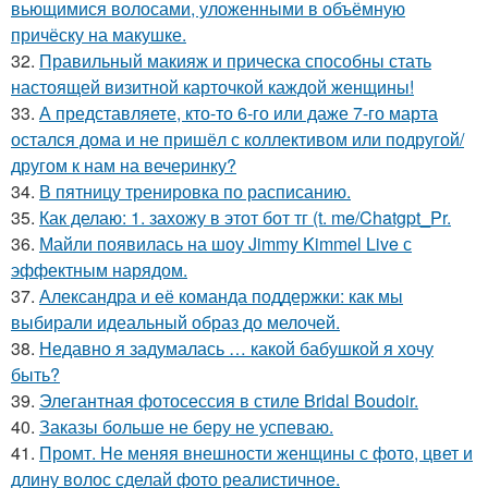
вьющимися волосами, уложенными в объёмную
причёску на макушке.
32.
Правильный макияж и прическа способны стать
настоящей визитной карточкой каждой женщины!
33.
А представляете, кто-то 6-го или даже 7-го марта
остался дома и не пришёл с коллективом или подругой/
другом к нам на вечеринку?
34.
В пятницу тренировка по расписанию.
35.
Как делаю: 1. захожу в этот бот тг (t. me/Chatgpt_Pr.
36.
Майли появилась на шоу Jimmy Kimmel Live с
эффектным нарядом.
37.
Александра и её команда поддержки: как мы
выбирали идеальный образ до мелочей.
38.
Недавно я задумалась … какой бабушкой я хочу
быть?
39.
Элегантная фотосессия в стиле Bridal Boudoir.
40.
Заказы больше не беру не успеваю.
41.
Промт. Не меняя внешности женщины с фото, цвет и
длину волос сделай фото реалистичное.