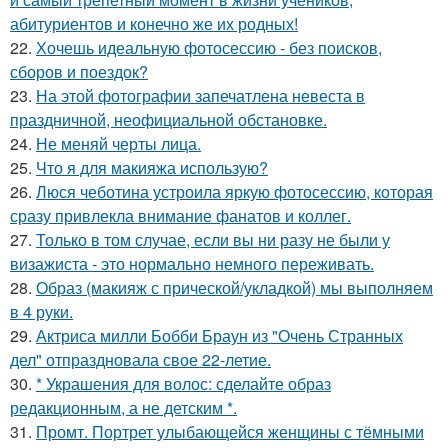
абитуриентов и конечно же их родных!
22.
Хочешь идеальную фотосессию - без поисков,
сборов и поездок?
23.
На этой фотографии запечатлена невеста в
праздничной, неофициальной обстановке.
24.
Не меняй черты лица.
25.
Что я для макияжа использую?
26.
Люся чеботина устроила яркую фотосессию, которая
сразу привлекла внимание фанатов и коллег.
27.
Только в том случае, если вы ни разу не были у
визажиста - это нормально немного переживать.
28.
Образ (макияж с прической/укладкой) мы выполняем
в 4 руки.
29.
Актриса милли Бобби Браун из "Очень Странных
дел" отпраздновала свое 22-летие.
30.
* Украшения для волос: сделайте образ
редакционным, а не детским *.
31.
Промт. Портрет улыбающейся женщины с тёмными