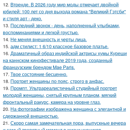
12.
Втренде. В 2026 году мир моды отмечает двойной
юбилей: 100 лет со дня выхода романа "Великий Гэтсби"
и стиля арт - деко.
13.
Последний звонок - день, наполненный улыбками,
воспоминаниями и легкой грустью.
14.
Не меняя внешность и черты лица.
15.
адм стилист: 1 6/10 классное базовое платье.
16.
Драматичный образ индийской актрисы хумы Куреши
на каннском кинофестивале 2019 года, созданный
французским брендом Mae Paris.
17.
Твое состояние бесценно.
18.
Портрет женщины по пояс, строго в анфас.
19.
Промпт. Ультрареалистичный студийный портрет
молодой женщины, снятый крупным планом, мягкий
фронтальный ракурс, камера на уровне глаз.
20.
На фотографии изображена женщина с элегантной и
сдержанной внешностью.
21.
Скоро самая замечательная пора, выпускные вечера
и самый трепетный момент в жизни учеников,