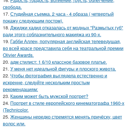
16.
Радость, гордость, волнение, грусть, облегчение,
свобода.
17.
Студийная съемка. 2 часа - 4 образа ( четвертый
покажу следующим постом).
18.
Джиджи хадид отказалась от модных "Размытых губ"
ради этого соблазнительного макияжа из 90-х.
19.
Габби Аллен, популярная английская телеведущая,
во всей красе представила себя на театральной премии
Olivier Awards.
20.
адм стилист: 1 6/10 классное базовое платье.
21.
У меня нет идеальной фигуры и плоского живота.
22.
Чтобы фотография выглядела естественно и
искренне, следуйте нескольким простым
рекомендациям:
23.
Каким может быть мужской портрет?
24.
Портрет в стиле европейского кинематографа 1960-х
(Technicolor.
25.
Женщины нередко стремятся менять причёску, цвет
волос или.