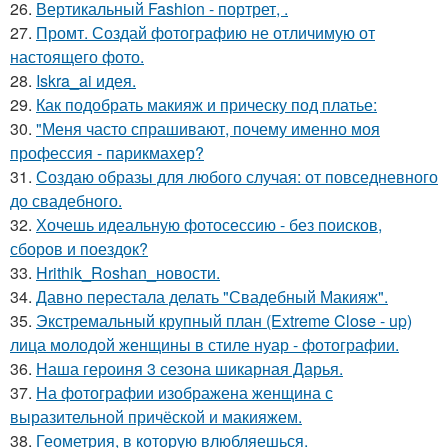
26.
Вертикальный Fashion - портрет, .
27.
Промт. Создай фотографию не отличимую от
настоящего фото.
28.
Iskra_ai идея.
29.
Как подобрать макияж и прическу под платье:
30.
"Меня часто спрашивают, почему именно моя
профессия - парикмахер?
31.
Создаю образы для любого случая: от повседневного
до свадебного.
32.
Хочешь идеальную фотосессию - без поисков,
сборов и поездок?
33.
Hrithik_Roshan_новости.
34.
Давно перестала делать "Свадебный Макияж".
35.
Экстремальный крупный план (Extreme Close - up)
лица молодой женщины в стиле нуар - фотографии.
36.
Наша героиня 3 сезона шикарная Дарья.
37.
На фотографии изображена женщина с
выразительной причёской и макияжем.
38.
Геометрия, в которую влюбляешься.