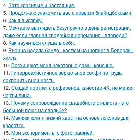
4.
Зато красивые и настоящие.
5.
Продолжаю знакомить вас с новыми блайндбоксами.
6.
Как я выгляжу.
7.
Мечтаете выглядеть безупречно в день регистрации,
даже если главная свадебная церемония - впереди?
8.
Как научиться слушать себя.
9.
Рианна надела бандо - костюм на шопинг в Беверли -
хиллз.
10.
Восхищают меня некоторые дамы, конечно.
11.
Гиперреалистичное зеркальное селфи по грудь,
сохранить внешность.
12.
Создай портрет с референса, качество 4K, не меняя
черты лица.
13.
Почему сопровождение свадебного стилиста - это
большой плюс на свадьбе?
14.
Макияж юли + низкий хвост на основе локонов для
красотки.
15.
Мои эксперименты с фотографией.