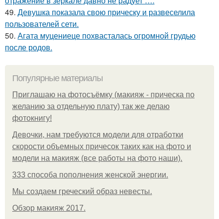
отражение в зеркале давно не радует ….
49.
Девушка показала свою прическу и развеселила
пользователей сети.
50.
Агата муцениеце похвасталась огромной грудью
после родов.
Популярные материалы
Приглашаю на фотосъёмку (макияж - прическа по
желанию за отдельную плату) так же делаю
фотокнигу!
Девочки, нам требуются модели для отработки
скорости объемных причесок таких как на фото и
модели на макияж (все работы на фото наши).
333 способа пополнения женской энергии.
Мы создаем греческий образ невесты.
Обзор макияж 2017.