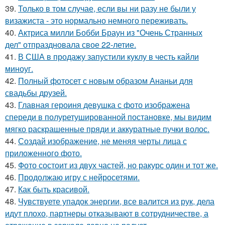
39.
Только в том случае, если вы ни разу не были у
визажиста - это нормально немного переживать.
40.
Актриса милли Бобби Браун из "Очень Странных
дел" отпраздновала свое 22-летие.
41.
В США в продажу запустили куклу в честь кайли
миноуг.
42.
Полный фотосет с новым образом Ананьи для
свадьбы друзей.
43.
Главная героиня девушка с фото изображена
спереди в полуретушированной постановке, мы видим
мягко раскрашенные пряди и аккуратные пучки волос.
44.
Создай изображение, не меняя черты лица с
приложенного фото.
45.
Фото состоит из двух частей, но ракурс один и тот же.
46.
Продолжаю игру с нейросетями.
47.
Как быть красивой.
48.
Чувствуете упадок энергии, все валится из рук, дела
идут плохо, партнеры отказывают в сотрудничестве, а