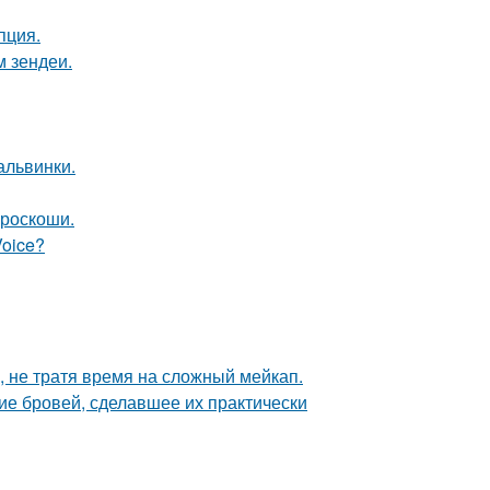
пция.
м зендеи.
альвинки.
 роскоши.
Voice?
, не тратя время на сложный мейкап.
ие бровей, сделавшее их практически