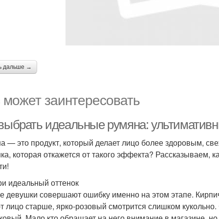
ь дальше →
 может заинтересовать
 выбрать идеальные румяна: ультиматив
а — это продукт, который делает лицо более здоровым, св
ка, которая откажется от такого эффекта? Рассказываем, к
ти!
и идеальный оттенок
е девушки совершают ошибку именно на этом этапе. Кирпич
т лицо старше, ярко-розовый смотрится слишком кукольно
ковый. Мало кто обращает на него внимание в магазине, но