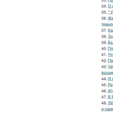
34.
О 
35.
* 
36.
Же
темно
37.
Ка
38.
Зо
39.
Бы
40.
По
41.
Чт
42.
Пр
43.
Чё
вышив
44.
Я 
45.
Ре
46.
Ит
47.
В 
48.
Лё
и гар