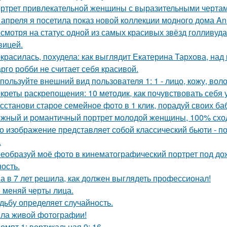
ртрет привлекательной женщины с выразительными чертам
 апреля я посетила показ новой коллекции модного дома Ann
смотря на статус одной из самых красивых звёзд голливуда,
вицей.
красилась, похудела: как выглядит Екатерина Тархова, над 
рго робби не считает себя красивой.
пользуйте внешний вид пользователя 1: 1 - лицо, кожу, вол
креты раскрепощения: 10 методик, как почувствовать себя 
сстанови старое семейное фото в 1 клик, порадуй своих ба
жный и романтичный портрет молодой женщины, 100% сход
о изображение представляет собой классический бьюти - 
.
еобразуй моё фото в кинематографический портрет под дож
ость.
а в 7 лет решила, как должен выглядеть профессионал!
 меняй черты лица.
дьбу определяет случайность.
ла живой фотографии!
омпт 1: вертикальная 9: 16.