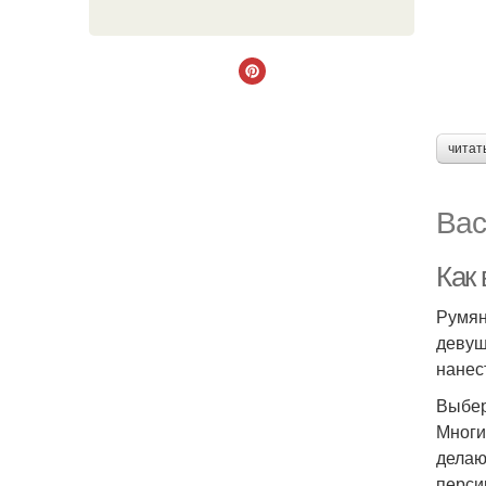
читат
Вас
Как
Румян
девуш
нанес
Выбер
Многи
делаю
перси