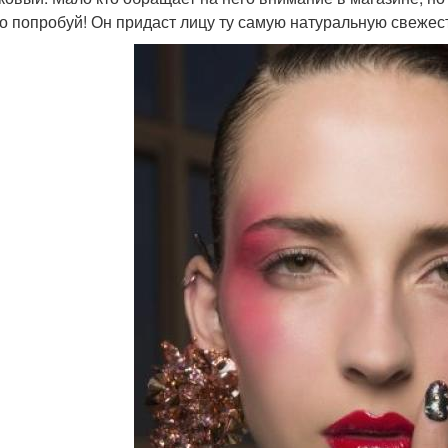
о попробуй! Он придаст лицу ту самую натуральную свежест