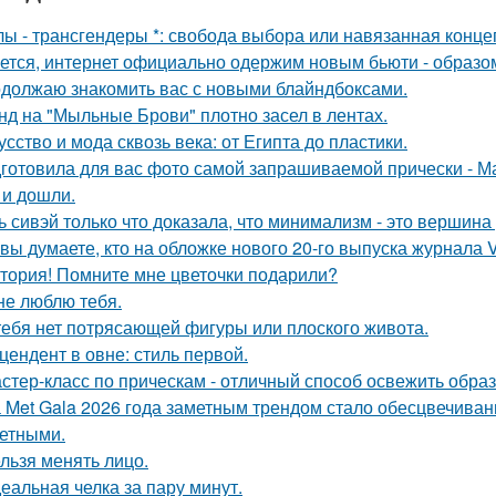
лы - трансгендеры *: свобода выбора или навязанная конце
ется, интернет официально одержим новым бьюти - образо
должаю знакомить вас с новыми блайндбоксами.
нд на "Мыльные Брови" плотно засел в лентах.
усство и мода сквозь века: от Египта до пластики.
готовила для вас фото самой запрашиваемой прически - М
 и дошли.
ь сивэй только что доказала, что минимализм - это вершина
 вы думаете, кто на обложке нового 20-го выпуска журнала 
тория! Помните мне цветочки подарили?
не люблю тебя.
тебя нет потрясающей фигуры или плоского живота.
цендент в овне: стиль первой.
стер-класс по прическам - отличный способ освежить образ
 Met Gala 2026 года заметным трендом стало обесцвечиван
етными.
льзя менять лицо.
еальная челка за пару минут.