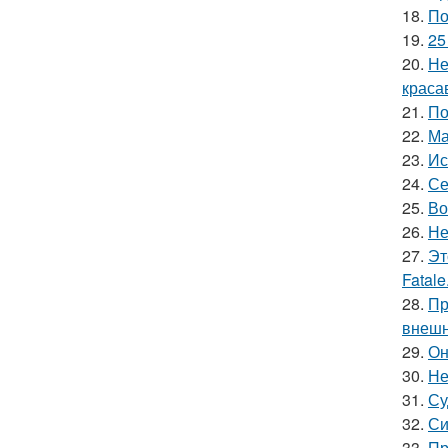
18.
По
19.
25
20.
Не
краса
21.
По
22.
Ма
23.
Ис
24.
Се
25.
Во
26.
Не
27.
Эт
Fatale
28.
Пр
внешн
29.
Он
30.
Не
31.
Су
32.
Си
33.
Пр