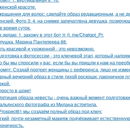
женской красоте.
Украшения для волос: сделайте образ редакционным, а не де
нский. Фото 3: 4. на снимке запечатлена девушка, позиру
е время суток.
к делаю: 1. захожу в этот бот тг (t. me/Chatgpt_Pr.
лушка. Марина Пантелеева 88.
ть красивой и ухоженной - это невозможно.
дготовка к фотосессии - это ключевой этап, который напря
о бы мы спросили у вас, если бы вы пришли к нам на прео
омпт. Создай портрет женщины с референса, лицо не изме
рный вечерний образ в стиле тихой роскоши: лаконичное пл
кой.
просто в шоке!
петиция образа невесты - очень важный момент подготовки 
альянского фотографа из Милана встретила.
Prospect61 мы создаём полный образ под ключ:
гкий, почти незаметный макияж подчёркивает естественну
моничность.