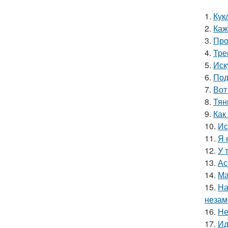
1.
Кук
2.
Каж
3.
Про
4.
Тре
5.
Иск
6.
Под
7.
Вот
8.
Тян
9.
Как
10.
Ис
11.
Я 
12.
У 
13.
Ас
14.
Ма
15.
На
незам
16.
Не
17.
Ид