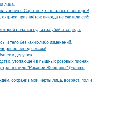
и лица.
aivanova в Саратове, я осталась в восторге!
 актриса признаётся: никогда не считала себя
которой начался суд из-за убийства деда.
осы и тело без каких-либо изменений.
уверенно перед сексом!
бушек и дедушек.
ство, утопающей в пышных розовых пионах.
портрет в стиле "Роковой Женщины" (Femme
дём, сохранив мои черты лица, возраст, пол и