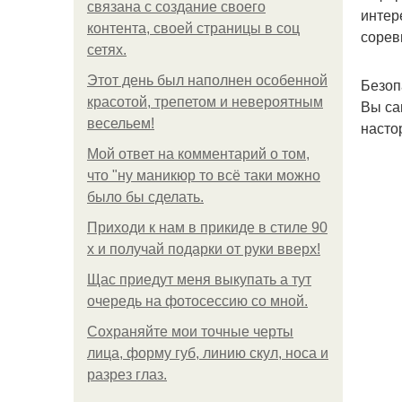
связана с создание своего
интер
контента, своей страницы в соц
сорев
сетях.
Этот день был наполнен особенной
Безоп
красотой, трепетом и невероятным
Вы са
весельем!
насто
Мой ответ на комментарий о том,
что "ну маникюр то всё таки можно
было бы сделать.
Приходи к нам в прикиде в стиле 90
х и получай подарки от руки вверх!
Щас приедут меня выкупать а тут
очередь на фотосессию со мной.
Сохраняйте мои точные черты
лица, форму губ, линию скул, носа и
разрез глаз.