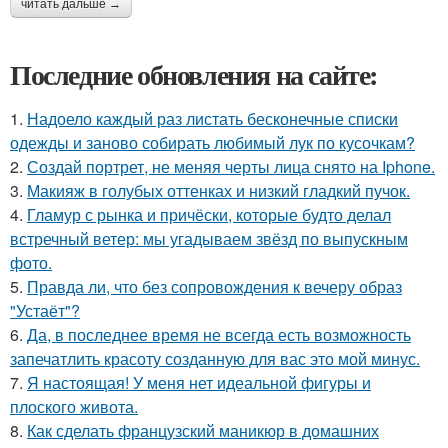
читать дальше →
Последние обновления на сайте:
1.
Надоело каждый раз листать бесконечные списки
одежды и заново собирать любимый лук по кусочкам?
2.
Создай портрет, не меняя черты лица снято на Iphone.
3.
Макияж в голубых оттенках и низкий гладкий пучок.
4.
Гламур с рынка и причёски, которые будто делал
встречный ветер: мы угадываем звёзд по выпускным
фото.
5.
Правда ли, что без сопровождения к вечеру образ
"Устаёт"?
6.
Да, в последнее время не всегда есть возможность
запечатлить красоту созданную для вас это мой минус.
7.
Я настоящая! У меня нет идеальной фигуры и
плоского живота.
8.
Как сделать французский маникюр в домашних