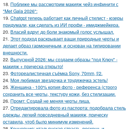
18.
Поближе мы рассмотрим макияж чейз инфинити с
"Met Gala 2026":
19.
Chatgpt теперь работает как личный стилист - юзеры
придумали, как сделать из ИИ профи - имиджмейкера.
20.
Власий вдруг до боли знакомый голос услышал.
21.
Этот подход раскрывает ваши природные черты и
делает образ гармоничным, и основан на типировании
внешности.
22.
Выпускной 2026: мы создаем образы "под Ключ" -
макияж + прическа открыто!
23.
Фотореалистичная съёмка Sony, 70mm, f/2.
24.
Моя любимая звездочка и трудяжечка эстель!
25.
Женщина - 100% копия фото - референса (строго
сохранить все черты, текстуру кожи, без стилизации.
26.
Промт: Создай не меняя черты лица.
27.
Отредактировала фото из паспорта: подобрала стиль
одежды, легкий повседневный макияж, прическу
оставила, чтоб было минимум изменений.
28.
Концепция: итальянская страсть, роскошь и