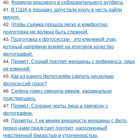
40.
Формула красивого и соблазнительного аутфита.
41.
В США в продажу запустили куклу в честь кайли
миноуг.
42.
Чтобы съёмка прошла легко и комфортно,
подготовка не должна быть сложной.
43.
Подготовка к фотосессии - это ключевой этап,
который напрямую влияет на итоговое качество
фотографий.
44.
Промпт. Создай портрет женщины с референса, лицо
не изменяй:
45.
Как из одного фото/селфи сделать несколько
фотосессий сразу?
46.
Селена гомез сменила имидж, кардинально
подстригшись.
47.
Промпт. Сохрани черты лица и прическу с
фотографии.
48.
Промпты: 1 не меняя внешности женщины с фото,
перед нами предстает портрет, наполненный
чувственной близостью и утонченностью.