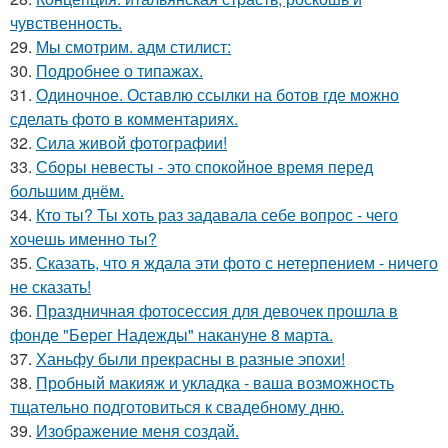
чувственность.
29.
Мы смотрим. адм стилист:
30.
Подробнее о типажах.
31.
Одиночное. Оставлю ссылки на ботов где можно
сделать фото в комментариях.
32.
Сила живой фотографии!
33.
Сборы невесты - это спокойное время перед
большим днём.
34.
Кто ты? Ты хоть раз задавала себе вопрос - чего
хочешь именно ты?
35.
Сказать, что я ждала эти фото с нетерпением - ничего
не сказать!
36.
Праздничная фотосессия для девочек прошла в
фонде "Берег Надежды" накануне 8 марта.
37.
Ханьфу были прекрасны в разные эпохи!
38.
Пробный макияж и укладка - ваша возможность
тщательно подготовиться к свадебному дню.
39.
Изображение меня создай.