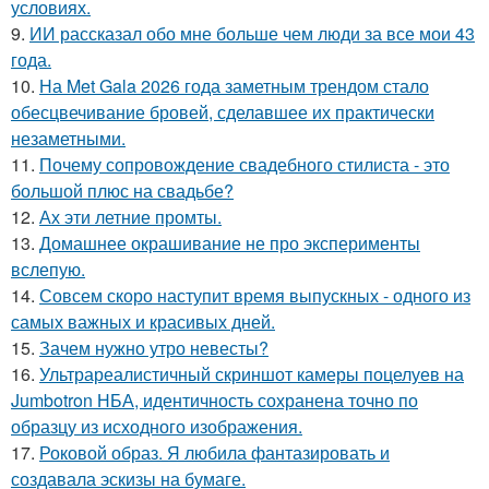
условиях.
9.
ИИ рассказал обо мне больше чем люди за все мои 43
года.
10.
На Met Gala 2026 года заметным трендом стало
обесцвечивание бровей, сделавшее их практически
незаметными.
11.
Почему сопровождение свадебного стилиста - это
большой плюс на свадьбе?
12.
Ах эти летние промты.
13.
Домашнее окрашивание не про эксперименты
вслепую.
14.
Совсем скоро наступит время выпускных - одного из
самых важных и красивых дней.
15.
Зачем нужно утро невесты?
16.
Ультрареалистичный скриншот камеры поцелуев на
Jumbotron НБА, идентичность сохранена точно по
образцу из исходного изображения.
17.
Роковой образ. Я любила фантазировать и
создавала эскизы на бумаге.