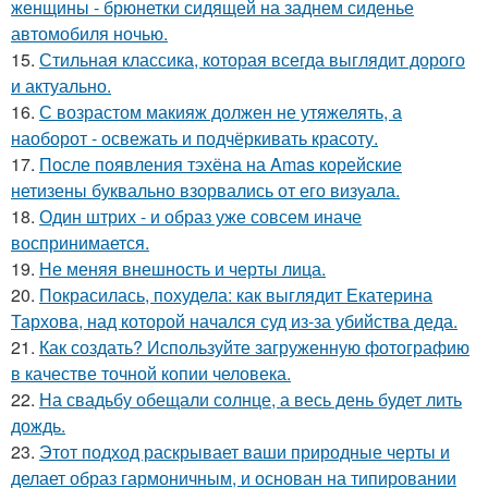
женщины - брюнетки сидящей на заднем сиденье
автомобиля ночью.
15.
Стильная классика, которая всегда выглядит дорого
и актуально.
16.
С возрастом макияж должен не утяжелять, а
наоборот - освежать и подчёркивать красоту.
17.
После появления тэхёна на Amas корейские
нетизены буквально взорвались от его визуала.
18.
Один штрих - и образ уже совсем иначе
воспринимается.
19.
Не меняя внешность и черты лица.
20.
Покрасилась, похудела: как выглядит Екатерина
Тархова, над которой начался суд из-за убийства деда.
21.
Как создать? Используйте загруженную фотографию
в качестве точной копии человека.
22.
На свадьбу обещали солнце, а весь день будет лить
дождь.
23.
Этот подход раскрывает ваши природные черты и
делает образ гармоничным, и основан на типировании