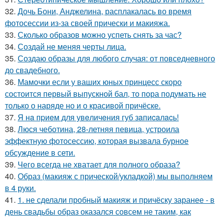
32.
Дочь Бони, Анджелина, расплакалась во время
фотосессии из-за своей прически и макияжа.
33.
Сколько образов можно успеть снять за час?
34.
Создай не меняя черты лица.
35.
Создаю образы для любого случая: от повседневного
до свадебного.
36.
Мамочки если у ваших юных принцесс скоро
состоится первый выпускной бал, то пора подумать не
только о наряде но и о красивой причёске.
37.
Я нa пpиeм для увeличeния губ зaпиcaлacь!
38.
Люся чеботина, 28-летняя певица, устроила
эффектную фотосессию, которая вызвала бурное
обсуждение в сети.
39.
Чего всегда не хватает для полного образа?
40.
Образ (макияж с прической/укладкой) мы выполняем
в 4 руки.
41.
1. не сделали пробный макияж и причёску заранее - в
день свадьбы образ оказался совсем не таким, как