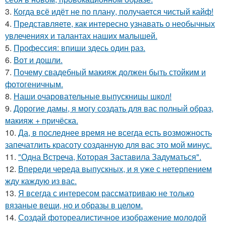
3.
Когда всё идёт не по плану, получается чистый кайф!
4.
Представляете, как интересно узнавать о необычных
увлечениях и талантах наших малышей.
5.
Профессия: впиши здесь один раз.
6.
Вот и дошли.
7.
Почему свадебный макияж должен быть стойким и
фотогеничным.
8.
Наши очаровательные выпускницы школ!
9.
Дорогие дамы, я могу создать для вас полный образ,
макияж + причёска.
10.
Да, в последнее время не всегда есть возможность
запечатлить красоту созданную для вас это мой минус.
11.
"Одна Встреча, Которая Заставила Задуматься".
12.
Впереди череда выпускных, и я уже с нетерпением
жду каждую из вас.
13.
Я всегда с интересом рассматриваю не только
вязаные вещи, но и образы в целом.
14.
Создай фотореалистичное изображение молодой