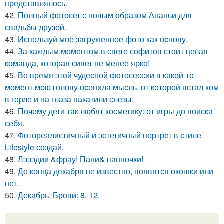
представлялось.
42.
Полный фотосет с новым образом Ананьи для
свадьбы друзей.
43.
Используй моё загруженное фото как основу.
44.
За каждым моментом в свете софитов стоит целая
команда, которая сияет не менее ярко!
45.
Во время этой чудесной фотосессии в какой-то
момент мою голову осенила мысль, от которой встал ком
в горле и на глаза накатили слезы.
46.
Почему дети так любят косметику: от игры до поиска
себя.
47.
Фотореалистичный и эстетичный портрет в стиле
Lifestyle создай.
48.
Лэээдии &фрау! Пани& панночки!
49.
До конца декабря не известно, появятся окошки или
нет.
50.
Декабрь: Брови: 8. 12.