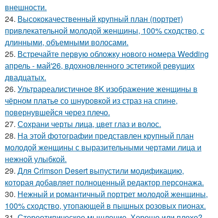
внешности.
24.
Высококачественный крупный план (портрет)
привлекательной молодой женщины, 100% сходство, с
длинными, объемными волосами.
25.
Встречайте первую обложку нового номера Wedding
апрель - май'26, вдохновленного эстетикой ревущих
двадцатых.
26.
Ультрареалистичное 8K изображение женщины в
чёрном платье со шнуровкой из страз на спине,
повернувшейся через плечо.
27.
Сохрани черты лица, цвет глаз и волос.
28.
На этой фотографии представлен крупный план
молодой женщины с выразительными чертами лица и
нежной улыбкой.
29.
Для Crimson Desert выпустили модификацию,
которая добавляет полноценный редактор персонажа.
30.
Нежный и романтичный портрет молодой женщины,
100% сходство, утопающей в пышных розовых пионах.
31.
Стереотипическое мышление. Хорошо или плохо?