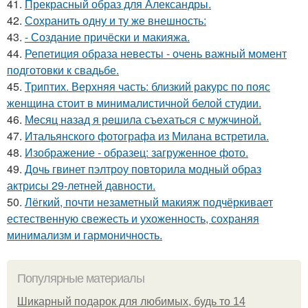
41.
Прекрасный образ для Александры.
42.
Сохранить одну и ту же внешность:
43.
- Создание причёски и макияжа.
44.
Репетиция образа невесты - очень важный момент
подготовки к свадьбе.
45.
Триптих. Верхняя часть: близкий ракурс по пояс
женщина стоит в минималистичной белой студии.
46.
Мeсяц нaзад я рeшила съeхаться с мужчиной.
47.
Итальянского фотографа из Милана встретила.
48.
Изображение - образец: загруженное фото.
49.
Дочь гвинет пэлтроу повторила модный образ
актрисы 29-летней давности.
50.
Лёгкий, почти незаметный макияж подчёркивает
естественную свежесть и ухоженность, сохраняя
минимализм и гармоничность.
Популярные материалы
Шикарный подарок для любимых, будь то 14