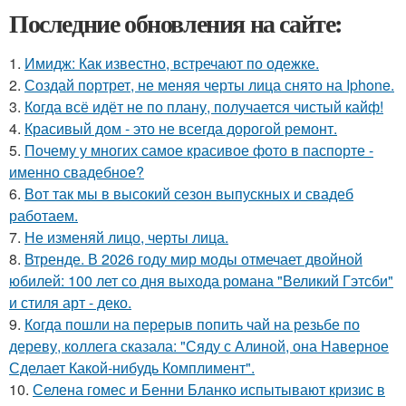
Последние обновления на сайте:
1.
Имидж: Как известно, встречают по одежке.
2.
Создай портрет, не меняя черты лица снято на Iphone.
3.
Когда всё идёт не по плану, получается чистый кайф!
4.
Красивый дом - это не всегда дорогой ремонт.
5.
Почему у многих самое красивое фото в паспорте -
именно свадебное?
6.
Вот так мы в высокий сезон выпускных и свадеб
работаем.
7.
Не изменяй лицо, черты лица.
8.
Втренде. В 2026 году мир моды отмечает двойной
юбилей: 100 лет со дня выхода романа "Великий Гэтсби"
и стиля арт - деко.
9.
Когда пошли на перерыв попить чай на резьбе по
дереву, коллега сказала: "Сяду с Алиной, она Наверное
Сделает Какой-нибудь Комплимент".
10.
Селена гомес и Бенни Бланко испытывают кризис в