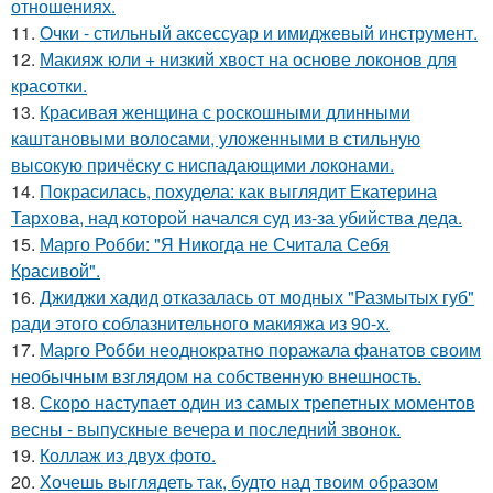
отношениях.
11.
Очки - стильный аксессуар и имиджевый инструмент.
12.
Макияж юли + низкий хвост на основе локонов для
красотки.
13.
Красивая женщина с роскошными длинными
каштановыми волосами, уложенными в стильную
высокую причёску с ниспадающими локонами.
14.
Покрасилась, похудела: как выглядит Екатерина
Тархова, над которой начался суд из-за убийства деда.
15.
Марго Робби: "Я Никогда не Считала Себя
Красивой".
16.
Джиджи хадид отказалась от модных "Размытых губ"
ради этого соблазнительного макияжа из 90-х.
17.
Марго Робби неоднократно поражала фанатов своим
необычным взглядом на собственную внешность.
18.
Скоро наступает один из самых трепетных моментов
весны - выпускные вечера и последний звонок.
19.
Коллаж из двух фото.
20.
Хочешь выглядеть так, будто над твоим образом