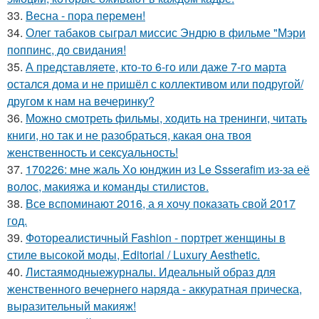
33.
Весна - пора перемен!
34.
Олег табаков сыграл миссис Эндрю в фильме "Мэри
поппинс, до свидания!
35.
А представляете, кто-то 6-го или даже 7-го марта
остался дома и не пришёл с коллективом или подругой/
другом к нам на вечеринку?
36.
Можно смотреть фильмы, ходить на тренинги, читать
книги, но так и не разобраться, какая она твоя
женственность и сексуальность!
37.
170226: мне жаль Хо юнджин из Le Ssserafim из-за её
волос, макияжа и команды стилистов.
38.
Все вспоминают 2016, а я хочу показать свой 2017
год.
39.
Фотореалистичный Fashion - портрет женщины в
стиле высокой моды, Editorial / Luxury Aesthetic.
40.
Листаямодныежурналы. Идеальный образ для
женственного вечернего наряда - аккуратная прическа,
выразительный макияж!