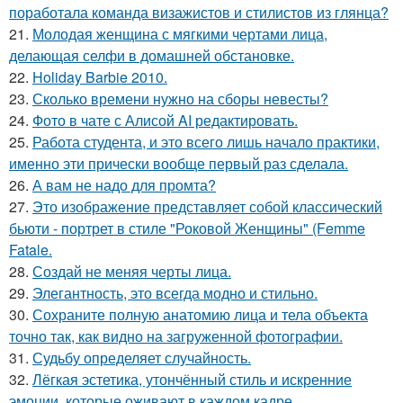
поработала команда визажистов и стилистов из глянца?
21.
Молодая женщина с мягкими чертами лица,
делающая селфи в домашней обстановке.
22.
Holiday Barbie 2010.
23.
Сколько времени нужно на сборы невесты?
24.
Фото в чате с Алисой AI редактировать.
25.
Работа студента, и это всего лишь начало практики,
именно эти прически вообще первый раз сделала.
26.
А вам не надо для промта?
27.
Это изображение представляет собой классический
бьюти - портрет в стиле "Роковой Женщины" (Femme
Fatale.
28.
Создай не меняя черты лица.
29.
Элегантность, это всегда модно и стильно.
30.
Сохраните полную анатомию лица и тела объекта
точно так, как видно на загруженной фотографии.
31.
Судьбу определяет случайность.
32.
Лёгкая эстетика, утончённый стиль и искренние
эмоции, которые оживают в каждом кадре.