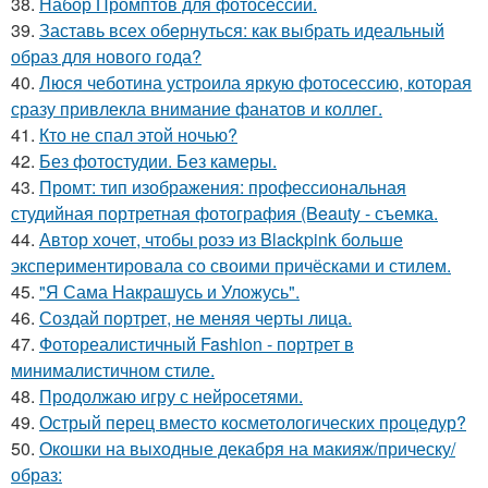
38.
Набор Промптов для фотосессии.
39.
Заставь всех обернуться: как выбрать идеальный
образ для нового года?
40.
Люся чеботина устроила яркую фотосессию, которая
сразу привлекла внимание фанатов и коллег.
41.
Кто не спал этой ночью?
42.
Без фотостудии. Без камеры.
43.
Промт: тип изображения: профессиональная
студийная портретная фотография (Beauty - съемка.
44.
Автор хочет, чтобы розэ из Blackpink больше
экспериментировала со своими причёсками и стилем.
45.
"Я Сама Накрашусь и Уложусь".
46.
Создай портрет, не меняя черты лица.
47.
Фотореалистичный Fashion - портрет в
минималистичном стиле.
48.
Продолжаю игру с нейросетями.
49.
Острый перец вместо косметологических процедур?
50.
Окошки на выходные декабря на макияж/прическу/
образ: