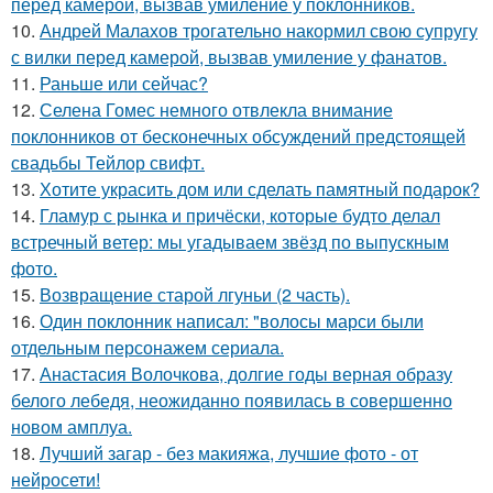
перед камерой, вызвав умиление у поклонников.
10.
Андрей Малахов трогательно накормил свою супругу
с вилки перед камерой, вызвав умиление у фанатов.
11.
Раньше или сейчас?
12.
Селена Гомес немного отвлекла внимание
поклонников от бесконечных обсуждений предстоящей
свадьбы Тейлор свифт.
13.
Хотите украсить дом или сделать памятный подарок?
14.
Гламур с рынка и причёски, которые будто делал
встречный ветер: мы угадываем звёзд по выпускным
фото.
15.
Возвращение старой лгуньи (2 часть).
16.
Один поклонник написал: "волосы марси были
отдельным персонажем сериала.
17.
Анастасия Волочкова, долгие годы верная образу
белого лебедя, неожиданно появилась в совершенно
новом амплуа.
18.
Лучший загар - без макияжа, лучшие фото - от
нейросети!