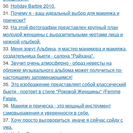
30.
Holiday Barbie 2010.
31.
Почему я - ваш идеальный выбор для макияжа и
прически?
32.
На этой фотографии представлен крупный план
молодой женщины с выразительными чертами лица и
нежной улыбкой.
33.
Меня зовут Альбина, я мастер маникюра и макияжа,
создательница бьюти - салона "Райхана".
34.
Звучит очень атмосферно - образ невесты на
обложке музыкального альбома может получиться по-
настоящему запоминающимся!
35.
Это изображение представляет собой классический
бьюти - портрет в стиле "Роковой Женщины" (Femme
Fatale.
36.
Макияж и прическа - это мощный инструмент
самовыражения и уверенности в себе.
37.
Хочу просто выговориться, иначе я сейчас сойду с
ума.