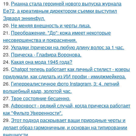
19.
Рианна стала героиней нового выпуска журнала
Ee72, а креативным директором съемки выступил
Эдвард эннинфул.
20.
Не меняя внешность и черты лица.
21.
Преображение. "До": кожа имеет некоторые
несовершенства и покраснения.
22.
Укладки /прически на любую длину волос за 1 час.
23.
Прическа - Глафира Воронова.
24.
Какая она мода 1945 года?
25.
Chatgpt теперь работает как личный стилист - юзеры
придумали, как сделать из ИИ профи - имиджмейкера.
26.
Гиперреалистичное фото Instagram, 3: 4. летний
волшебный кадр, золотой час.
27.
Твое состояние бесценно.
28.
Афрохвост - редкий случай, когда прическа работает
как "Фильтр Уверенности".
29.
Этот подход раскрывает ваши природные черты и
делает образ гармоничным, и основан на типировании
внешности.