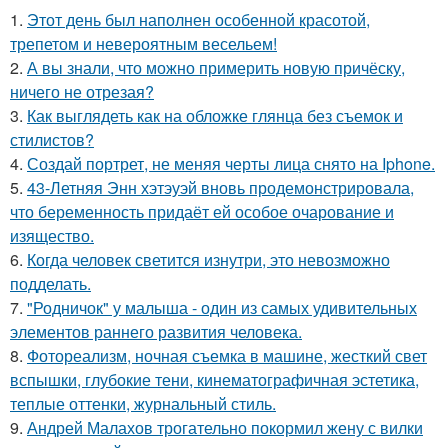
1.
Этот день был наполнен особенной красотой,
трепетом и невероятным весельем!
2.
А вы знали, что можно примерить новую причёску,
ничего не отрезая?
3.
Как выглядеть как на обложке глянца без съемок и
стилистов?
4.
Создай портрет, не меняя черты лица снято на Iphone.
5.
43-Летняя Энн хэтэуэй вновь продемонстрировала,
что беременность придаёт ей особое очарование и
изящество.
6.
Когда человек светится изнутри, это невозможно
подделать.
7.
"Родничок" у малыша - один из самых удивительных
элементов раннего развития человека.
8.
Фотореализм, ночная съемка в машине, жесткий свет
вспышки, глубокие тени, кинематографичная эстетика,
теплые оттенки, журнальный стиль.
9.
Андрей Малахов трогательно покормил жену с вилки