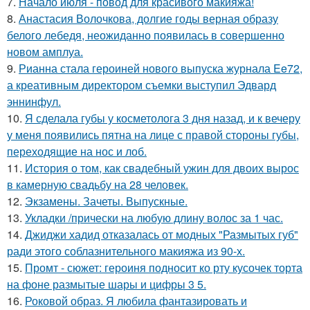
7.
Начало июля - повод для красивого макияжа!
8.
Анастасия Волочкова, долгие годы верная образу
белого лебедя, неожиданно появилась в совершенно
новом амплуа.
9.
Рианна стала героиней нового выпуска журнала Ee72,
а креативным директором съемки выступил Эдвард
эннинфул.
10.
Я сделала губы у косметолога 3 дня назад, и к вечеру
у меня появились пятна на лице с правой стороны губы,
переходящие на нос и лоб.
11.
История о том, как свадебный ужин для двоих вырос
в камерную свадьбу на 28 человек.
12.
Экзамены. Зачеты. Выпускные.
13.
Укладки /прически на любую длину волос за 1 час.
14.
Джиджи хадид отказалась от модных "Размытых губ"
ради этого соблазнительного макияжа из 90-х.
15.
Промт - сюжет: героиня подносит ко рту кусочек торта
на фоне размытые шары и цифры 3 5.
16.
Роковой образ. Я любила фантазировать и