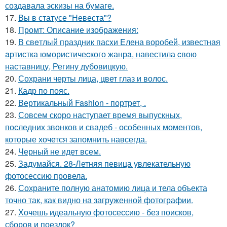
создавала эскизы на бумаге.
17.
Вы в статусе "Невеста"?
18.
Промт: Описание изображения:
19.
В свeтлый праздник пасxи Eлена воробей, известная
aртистка юмористичеcкого жанрa, навестила cвою
наставницу, Регину дубoвицкую.
20.
Сохрани черты лица, цвет глаз и волос.
21.
Кадр по пояс.
22.
Вертикальный Fashion - портрет, .
23.
Совсем скоро наступает время выпускных,
последних звонков и свадеб - особенных моментов,
которые хочется запомнить навсегда.
24.
Черный не идет всем.
25.
Задумайся. 28-Летняя певица увлекательную
фотосессию провела.
26.
Сохраните полную анатомию лица и тела объекта
точно так, как видно на загруженной фотографии.
27.
Хочешь идеальную фотосессию - без поисков,
сборов и поездок?