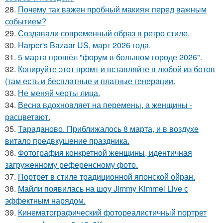
28.
Почему так важен пробный макияж перед важным
событием?
29.
Создавали современный образ в ретро стиле.
30.
Harper's Bazaar US, март 2026 года.
31.
5 марта прошёл "форум в большом городе 2026".
32.
Копируйте этот промт и вставляйте в любой из ботов
(там есть и бесплатные и платные генерации.
33.
Не меняй черты лица.
34.
Весна вдохновляет на перемены, а женщины -
расцветают.
35.
Тараданово. Приближалось 8 марта, и в воздухе
витало предвкушение праздника.
36.
Фотография конкретной женщины, идентичная
загруженному референсному фото.
37.
Портрет в стиле традиционной японской ойран.
38.
Майли появилась на шоу Jimmy Kimmel Live с
эффектным нарядом.
39.
Кинематографический фотореалистичный портрет