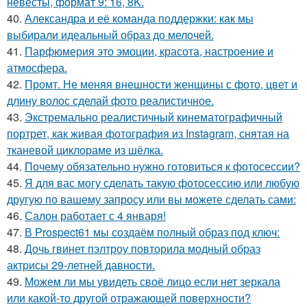
невесты, формат 9: 16, 8K.
40.
Александра и её команда поддержки: как мы
выбирали идеальный образ до мелочей.
41.
Парфюмерия это эмоции, красота, настроение и
атмосфера.
42.
Промт. Не меняя внешности женщины с фото, цвет и
длину волос сделай фото реалистичное.
43.
Экстремально реалистичный кинематографичный
портрет, как живая фотография из Instagram, снятая на
тканевой циклораме из шёлка.
44.
Почему обязательно нужно готовиться к фотосессии?
45.
Я для вас могу сделать такую фотосессию или любую
другую по вашему запросу или вы можете сделать сами:
46.
Салон работает с 4 января!
47.
В Prospect61 мы создаём полный образ под ключ:
48.
Дочь гвинет пэлтроу повторила модный образ
актрисы 29-летней давности.
49.
Можем ли мы увидеть своё лицо если нет зеркала
или какой-то другой отражающей поверхности?