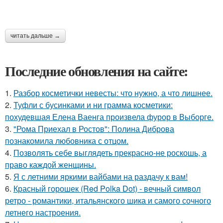
читать дальше →
Последние обновления на сайте:
1.
Разбор косметички невесты: что нужно, а что лишнее.
2.
Туфли с бусинками и ни грамма косметики:
похудевшая Елена Ваенга произвела фурор в Выборге.
3.
"Рома Приехал в Ростов": Полина Диброва
познакомила любовника с отцом.
4.
Позволять себе выглядеть прекрасно-не роскошь, а
право каждой женщины.
5.
Я с летними яркими вайбами на раздачу к вам!
6.
Красный горошек (Red Polka Dot) - вечный символ
ретро - романтики, итальянского шика и самого сочного
летнего настроения.