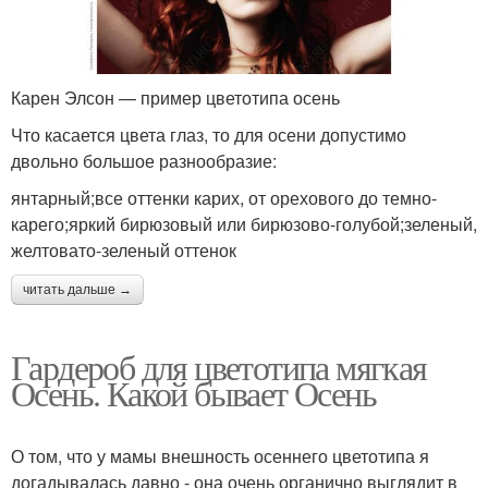
Карен Элсон — пример цветотипа осень
Что касается цвета глаз, то для осени допустимо
двольно большое разнообразие:
янтарный;все оттенки карих, от орехового до темно-
карего;яркий бирюзовый или бирюзово-голубой;зеленый,
желтовато-зеленый оттенок
читать дальше →
Гардероб для цветотипа мягкая
Осень. Какой бывает Осень
О том, что у мамы внешность осеннего цветотипа я
догадывалась давно - она очень органично выглядит в