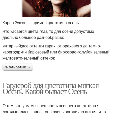
Карен Элсон — пример цветотипа осень
Что касается цвета глаз, то для осени допустимо
двольно большое разнообразие:
янтарный;все оттенки карих, от орехового до темно-
карего;яркий бирюзовый или бирюзово-голубой;зеленый,
желтовато-зеленый оттенок
читать дальше →
Гардероб для цветотипа мягкая
Осень. Какой бывает Осень
О том, что у мамы внешность осеннего цветотипа я
догадывалась давно - она очень органично выглядит в