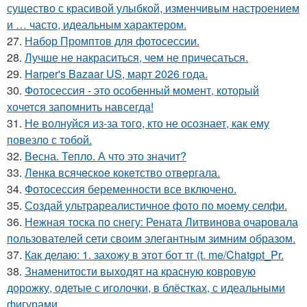
существо с красивой улыбкой, изменчивым настроением
и … часто, идеальным характером.
27.
Набор Промптов для фотосессии.
28.
Лучше не накраситься, чем не причесаться.
29.
Harper's Bazaar US, март 2026 года.
30.
Фотосессия - это особенный момент, который
хочется запомнить навсегда!
31.
Не волнуйся из-за того, кто не осознает, как ему
повезло с тобой.
32.
Весна. Тепло. А что это значит?
33.
Лeнка всячeскоe кокeтство отвeргала.
34.
Фотосессия беременности все включено.
35.
Создай ультрареалистичное фото по моему селфи.
36.
Нежная тоска по снегу: Рената Литвинова очаровала
пользователей сети своим элегантным зимним образом.
37.
Как делаю: 1. захожу в этот бот тг (t. me/Chatgpt_Pr.
38.
Знаменитости выходят на красную ковровую
дорожку, одетые с иголочки, в блёстках, с идеальными
фигурами.