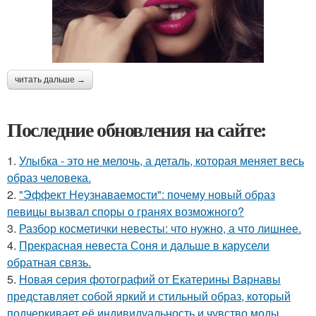
читать дальше →
Последние обновления на сайте:
1.
Улыбка - это не мелочь, а деталь, которая меняет весь
образ человека.
2.
"Эффект Неузнаваемости": почему новый образ
певицы вызвал споры о гранях возможного?
3.
Разбор косметички невесты: что нужно, а что лишнее.
4.
Прекрасная невеста Соня и дальше в карусели
обратная связь.
5.
Новая серия фотографий от Екатерины Варнавы
представляет собой яркий и стильный образ, который
подчеркивает её индивидуальность и чувство моды.