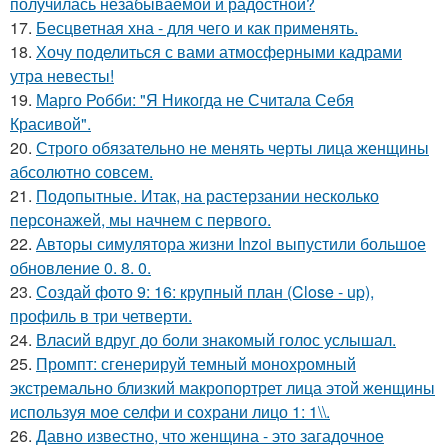
получилась незабываемой и радостной?
17.
Бесцветная хна - для чего и как применять.
18.
Хочу поделиться с вами атмосферными кадрами
утра невесты!
19.
Марго Робби: "Я Никогда не Считала Себя
Красивой".
20.
Строго обязательно не менять черты лица женщины
абсолютно совсем.
21.
Подопытные. Итак, на растерзании несколько
персонажей, мы начнем с первого.
22.
Авторы симулятора жизни Inzoi выпустили большое
обновление 0. 8. 0.
23.
Создай фото 9: 16: крупный план (Close - up),
профиль в три четверти.
24.
Власий вдруг до боли знакомый голос услышал.
25.
Промпт: сгенерируй темный монохромный
экстремально близкий макропортрет лица этой женщины
используя мое селфи и сохрани лицо 1: 1\\.
26.
Давно известно, что женщина - это загадочное