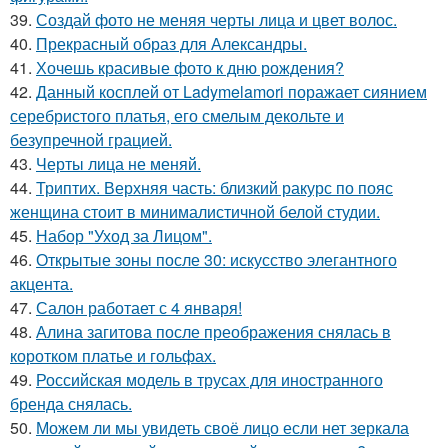
39.
Создай фото не меняя черты лица и цвет волос.
40.
Прекрасный образ для Александры.
41.
Хочешь красивые фото к дню рождения?
42.
Данный косплей от Ladymelamori поражает сиянием
серебристого платья, его смелым декольте и
безупречной грацией.
43.
Черты лица не меняй.
44.
Триптих. Верхняя часть: близкий ракурс по пояс
женщина стоит в минималистичной белой студии.
45.
Набор "Уход за Лицом".
46.
Открытые зоны после 30: искусство элегантного
акцента.
47.
Салон работает с 4 января!
48.
Алина загитова после преображения снялась в
коротком платье и гольфах.
49.
Российская модель в трусах для иностранного
бренда снялась.
50.
Можем ли мы увидеть своё лицо если нет зеркала