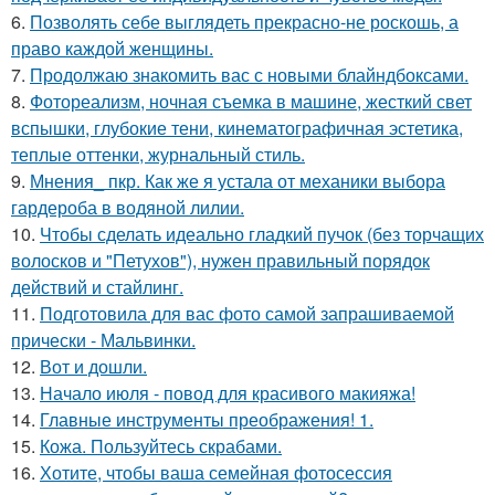
6.
Позволять себе выглядеть прекрасно-не роскошь, а
право каждой женщины.
7.
Продолжаю знакомить вас с новыми блайндбоксами.
8.
Фотореализм, ночная съемка в машине, жесткий свет
вспышки, глубокие тени, кинематографичная эстетика,
теплые оттенки, журнальный стиль.
9.
Мнения_ пкр. Как же я устала от механики выбора
гардероба в водяной лилии.
10.
Чтобы сделать идеально гладкий пучок (без торчащих
волосков и "Петухов"), нужен правильный порядок
действий и стайлинг.
11.
Подготовила для вас фото самой запрашиваемой
прически - Мальвинки.
12.
Вот и дошли.
13.
Начало июля - повод для красивого макияжа!
14.
Главные инструменты преображения! 1.
15.
Кожа. Пользуйтесь скрабами.
16.
Хотите, чтобы ваша семейная фотосессия