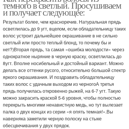
темного в светлый. Просушиваем
и получает следующее:
Результат более, чем красноречив. Натуральная прядь
осветлилась до 9 угт, вцелом, если обладательницу таких
волос устроит дальнейшее окрашивание в не сильно
светлый или просто теплый блонд, то почему бы и
нет?)Вторая прядь, та самая «ошибка молодости» через
однократное ныряние в черную краску, осветлилась до
8угт. Вполне носибельный и достойный вариант. Можно
делать все оттенки русого, относительно большой спектр
яркого окрашивания. И поздравить обладательницу
таких волос с удачным выходом из черногоА третья
прядь получилась откровенно рыжей, на 6-7 угт. Такую
можно закрасить краской 5-6 уровня, чтобы полностью
перекрыть многими ненавистную медь, но тут вылезает
палка о двух концах из серии «я опять темная!».Вы
наверняка заметили черную полоску на стыке
обесцвечивания у двух прядок.