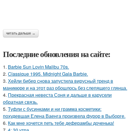
читать дальше →
Последние обновления на сайте:
1.
Barbie Sun Lovin Malibu 70s.
2.
Classique 1995. Midnight Gala Barbie.
3.
Хейли бибер снова запустила вирусный тренд в
маникюре и на этот раз обошлось без слепящего глянца.
4.
Прекрасная невеста Соня и дальше в карусели
обратная связь.
5.
Туфли с бусинками и ни грамма косметики:
похудевшая Елена Ваенга произвела фурор в Выборге.
6.
Как мне хочется петь тебе деферамбы доченька!
7.
4: 30 утра.