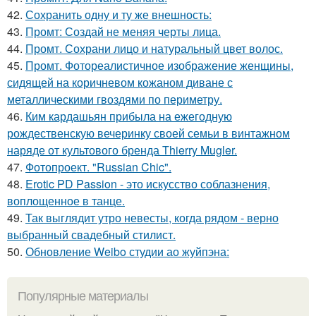
42.
Сохранить одну и ту же внешность:
43.
Промт: Создай не меняя черты лица.
44.
Промт. Сохрани лицо и натуральный цвет волос.
45.
Промт. Фотореалистичное изображение женщины,
сидящей на коричневом кожаном диване с
металлическими гвоздями по периметру.
46.
Ким кардашьян прибыла на ежегодную
рождественскую вечеринку своей семьи в винтажном
наряде от культового бренда Thierry Mugler.
47.
Фотопроект. "Russian Chic".
48.
Erotic PD Passion - это искусство соблазнения,
воплощенное в танце.
49.
Так выглядит утро невесты, когда рядом - верно
выбранный свадебный стилист.
50.
Обновление Weibo студии ао жуйпэна:
Популярные материалы