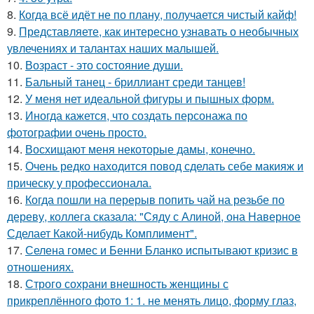
8.
Когда всё идёт не по плану, получается чистый кайф!
9.
Представляете, как интересно узнавать о необычных
увлечениях и талантах наших малышей.
10.
Возраст - это состояние души.
11.
Бальный танец - бриллиант среди танцев!
12.
У меня нет идеальной фигуры и пышных форм.
13.
Иногда кажется, что создать персонажа по
фотографии очень просто.
14.
Восхищают меня некоторые дамы, конечно.
15.
Очень редко находится повод сделать себе макияж и
прическу у профессионала.
16.
Когда пошли на перерыв попить чай на резьбе по
дереву, коллега сказала: "Сяду с Алиной, она Наверное
Сделает Какой-нибудь Комплимент".
17.
Селена гомес и Бенни Бланко испытывают кризис в
отношениях.
18.
Строго сохрани внешность женщины с
прикреплённого фото 1: 1. не менять лицо, форму глаз,