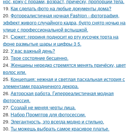
нос, кожу с порами, возраст, прическу, пропорции тела.
19.
Как сделать фото на любые документы дома?
20.
Фотореалистичная ночная Fashion - фотография,
эффект живого случайного кадра, будто снято ночью на
улице с профессиональной вспышкой.
21.
Сюжет: героиня подносит ко рту кусочек торта на
фоне размытые шары и цифры 3 5.
22.
У вас важный день?
23.
Твое состояние бесценно.
24.
Женщины нередко стремятся менять причёску, цвет
волос или.
25.
Концепция: нежная и светлая пасхальная история с
элементами праздничного декора.
26.
Авторская работа. Гиперреалистичная модная
фотосессия.
27.
Создай не меняя черты лица.
28.
Набор Промптов для фотосессии.
29.
Элегантность, это всегда модно и стильно.
30.
Ты можешь выбрать самое красивое платье.