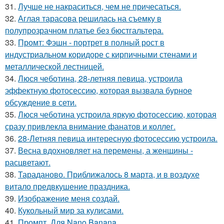
31.
Лучше не накраситься, чем не причесаться.
32.
Аглая тарасова решилась на съемку в
полупрозрачном платье без бюстгальтера.
33.
Промт: Фэшн - портрет в полный рост в
индустриальном коридоре с кирпичными стенами и
металлической лестницей.
34.
Люся чеботина, 28-летняя певица, устроила
эффектную фотосессию, которая вызвала бурное
обсуждение в сети.
35.
Люся чеботина устроила яркую фотосессию, которая
сразу привлекла внимание фанатов и коллег.
36.
28-Летняя певица интересную фотосессию устроила.
37.
Весна вдохновляет на перемены, а женщины -
расцветают.
38.
Тараданово. Приближалось 8 марта, и в воздухе
витало предвкушение праздника.
39.
Изображение меня создай.
40.
Кукольный мир за кулисами.
41.
Промпт. Для Nano Banana.