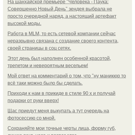
На шанхайской премьере "Человека - Паука:
Совершенно Новый День" зендея выбрала не
просто очередной наряд, а настоящий артефакт
высокой моды.
Работа в MLM, то есть сетевой компании сейчас
неразрывно связана с создание своего контента,
своей страницы в соц сетях.
Этот день был наполнен особенной красотой,
трепетом и невероятным весельем!
Мой ответ на комментарий о том, что "ну маникюр то
всё таки можно было бы сделать.
Приходи к нам в прикиде в стиле 90 х и получай
подарки от руки вверх!
Щас приедут меня выкупать а тут очередь на
фотосессию со мной.
Сохраняйте мои точные черты лица, форму губ,