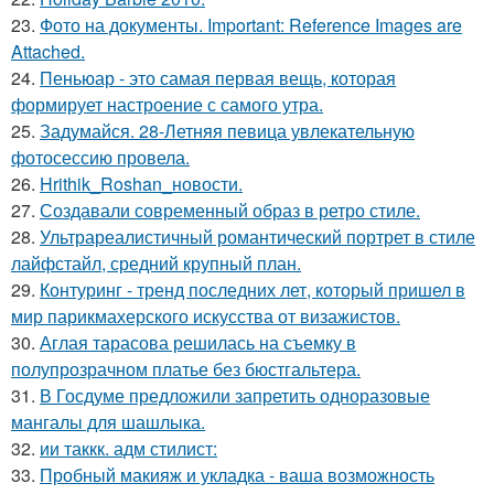
23.
Фото на документы. Important: Reference Images are
Attached.
24.
Пеньюар - это самая первая вещь, которая
формирует настроение с самого утра.
25.
Задумайся. 28-Летняя певица увлекательную
фотосессию провела.
26.
Hrithik_Roshan_новости.
27.
Создавали современный образ в ретро стиле.
28.
Ультрареалистичный романтический портрет в стиле
лайфстайл, средний крупный план.
29.
Контуринг - тренд последних лет, который пришел в
мир парикмахерского искусства от визажистов.
30.
Аглая тарасова решилась на съемку в
полупрозрачном платье без бюстгальтера.
31.
В Госдуме предложили запретить одноразовые
мангалы для шашлыка.
32.
ии таккк. адм стилист:
33.
Пробный макияж и укладка - ваша возможность