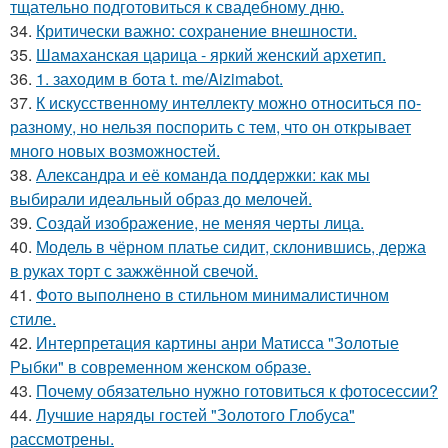
тщательно подготовиться к свадебному дню.
34.
Критически важно: сохранение внешности.
35.
Шамаханская царица - яркий женский архетип.
36.
1. заходим в бота t. me/Aizimabot.
37.
К искусственному интеллекту можно относиться по-
разному, но нельзя поспорить с тем, что он открывает
много новых возможностей.
38.
Александра и её команда поддержки: как мы
выбирали идеальный образ до мелочей.
39.
Создай изображение, не меняя черты лица.
40.
Модель в чёрном платье сидит, склонившись, держа
в руках торт с зажжённой свечой.
41.
Фото выполнено в стильном минималистичном
стиле.
42.
Интерпретация картины анри Матисса "Золотые
Рыбки" в современном женском образе.
43.
Почему обязательно нужно готовиться к фотосессии?
44.
Лучшие наряды гостей "Золотого Глобуса"
рассмотрены.