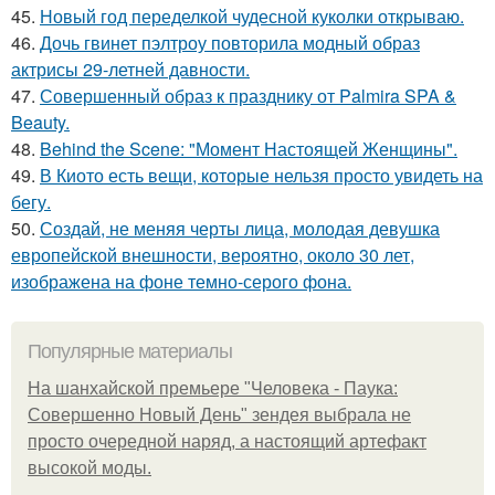
45.
Новый год переделкой чудесной куколки открываю.
46.
Дочь гвинет пэлтроу повторила модный образ
актрисы 29-летней давности.
47.
Совершенный образ к празднику от Palmira SPA &
Beauty.
48.
Behind the Scene: "Момент Настоящей Женщины".
49.
В Киото есть вещи, которые нельзя просто увидеть на
бегу.
50.
Создай, не меняя черты лица, молодая девушка
европейской внешности, вероятно, около 30 лет,
изображена на фоне темно-серого фона.
Популярные материалы
На шанхайской премьере "Человека - Паука:
Совершенно Новый День" зендея выбрала не
просто очередной наряд, а настоящий артефакт
высокой моды.