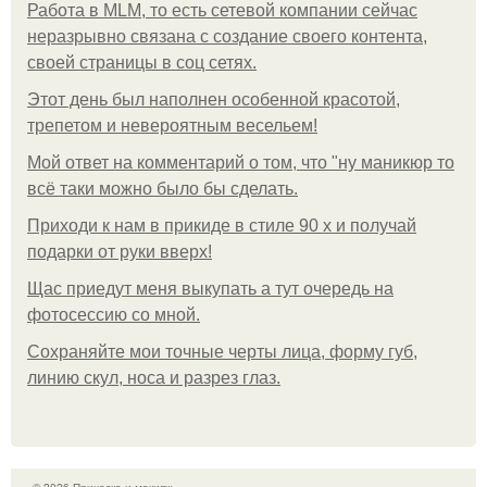
Работа в MLM, то есть сетевой компании сейчас
неразрывно связана с создание своего контента,
своей страницы в соц сетях.
Этот день был наполнен особенной красотой,
трепетом и невероятным весельем!
Мой ответ на комментарий о том, что "ну маникюр то
всё таки можно было бы сделать.
Приходи к нам в прикиде в стиле 90 х и получай
подарки от руки вверх!
Щас приедут меня выкупать а тут очередь на
фотосессию со мной.
Сохраняйте мои точные черты лица, форму губ,
линию скул, носа и разрез глаз.