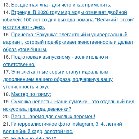
13.
Бесцветная хна - для чего и как применять.
14.
Втренде. В 2026 году мир моды отмечает двойной
юбилей: 100 лет со дня выхода романа "Великий Гэтсби"
и стиля арт - деко.
15.
Причёска "Ракушка" элегантный и универсальный
вариант, который подчёркивает женственность и делает
образ утончённым.
16.
Подготовка к выпускному - волнительно и
ответственно.
17.
Эти элегантные серьги станут идеальным
дополнением вашего образа, подчеркнув вашу
утонченность и вкус.
18.
Мастер по гриму:
19.
Сумочка невесты. Наши сумочки - это отдельный вид
искусства, правда, девчонки?
20.
Весна - время для смелых перемен!
21.
Гиперреалистичное фото Instagram, 3: 4. летний
волшебный кадр, золотой час.
22.
Holiday Barbie 2010.