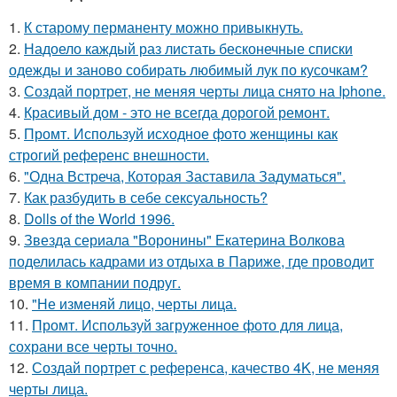
1.
К старому перманенту можно привыкнуть.
2.
Надоело каждый раз листать бесконечные списки
одежды и заново собирать любимый лук по кусочкам?
3.
Создай портрет, не меняя черты лица снято на Iphone.
4.
Красивый дом - это не всегда дорогой ремонт.
5.
Промт. Используй исходное фото женщины как
строгий референс внешности.
6.
"Одна Встреча, Которая Заставила Задуматься".
7.
Как разбудить в себе сексуальность?
8.
Dolls of the World 1996.
9.
Звезда сериала "Воронины" Екатерина Волкова
поделилась кадрами из отдыха в Париже, где проводит
время в компании подруг.
10.
"Не изменяй лицо, черты лица.
11.
Промт. Используй загруженное фото для лица,
сохрани все черты точно.
12.
Создай портрет с референса, качество 4K, не меняя
черты лица.