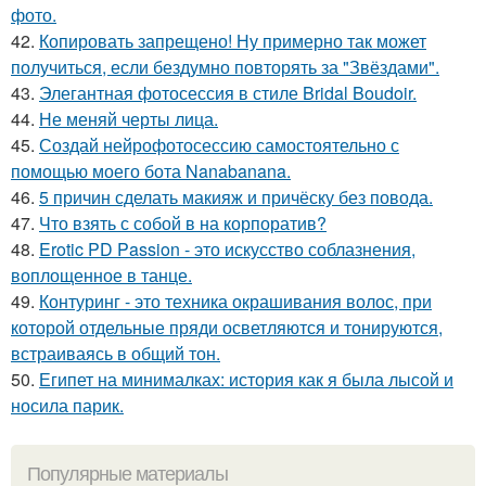
фото.
42.
Копировать запрещено! Ну примерно так может
получиться, если бездумно повторять за "Звёздами".
43.
Элегантная фотосессия в стиле Bridal Boudoir.
44.
Не меняй черты лица.
45.
Создай нейрофотосессию самостоятельно с
помощью моего бота Nanabanana.
46.
5 причин сделать макияж и причёску без повода.
47.
Что взять с собой в на корпоратив?
48.
Erotic PD Passion - это искусство соблазнения,
воплощенное в танце.
49.
Контуринг - это техника окрашивания волос, при
которой отдельные пряди осветляются и тонируются,
встраиваясь в общий тон.
50.
Египет на минималках: история как я была лысой и
носила парик.
Популярные материалы