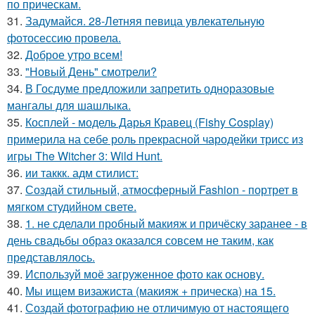
по прическам.
31.
Задумайся. 28-Летняя певица увлекательную
фотосессию провела.
32.
Доброе утро всем!
33.
"Новый День" смотрели?
34.
В Госдуме предложили запретить одноразовые
мангалы для шашлыка.
35.
Косплей - модель Дарья Кравец (Fishy Cosplay)
примерила на себе роль прекрасной чародейки трисс из
игры The Witcher 3: Wild Hunt.
36.
ии таккк. адм стилист:
37.
Создай стильный, атмосферный Fashion - портрет в
мягком студийном свете.
38.
1. не сделали пробный макияж и причёску заранее - в
день свадьбы образ оказался совсем не таким, как
представлялось.
39.
Используй моё загруженное фото как основу.
40.
Мы ищем визажиста (макияж + прическа) на 15.
41.
Создай фотографию не отличимую от настоящего