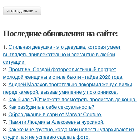
читать дальше →
Последние обновления на сайте:
1.
Стильная девушка - это девушка, которая умеет
выглядеть привлекательно и элегантно в любои
ситуации.
2.
Промт 65. Создай фотореалистичный портрет
молодой женщины в стиле бьюти - гайда 2026 года.
3.
Андрей Малахов трогательно покормил жену с вилки
перед камерой, вызвав умиление у поклонников.
4.
Как было "ДО" можете посмотреть пролистав до конца.
5.
Как разбудить в себе сексуальность?
6.
Образ джанви в сари от Marwar Couture.
7.
Памяти Людмилы Алексеевны чурсиной.
8.
Как же мне грустно, когда мои невесты упархивают из
студии, а я не успеваю сделать фото.