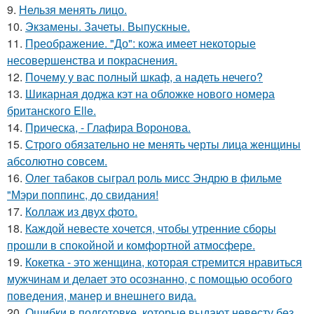
9.
Нельзя менять лицо.
10.
Экзамены. Зачеты. Выпускные.
11.
Преображение. "До": кожа имеет некоторые
несовершенства и покраснения.
12.
Почему у вас полный шкаф, а надеть нечего?
13.
Шикарная доджа кэт на обложке нового номера
британского Elle.
14.
Прическа, - Глафира Воронова.
15.
Строго обязательно не менять черты лица женщины
абсолютно совсем.
16.
Олег табаков сыграл роль мисс Эндрю в фильме
"Мэри поппинс, до свидания!
17.
Коллаж из двух фото.
18.
Каждой невесте хочется, чтобы утренние сборы
прошли в спокойной и комфортной атмосфере.
19.
Кокетка - это женщина, которая стремится нравиться
мужчинам и делает это осознанно, с помощью особого
поведения, манер и внешнего вида.
20.
Ошибки в подготовке, которые выдают невесту без