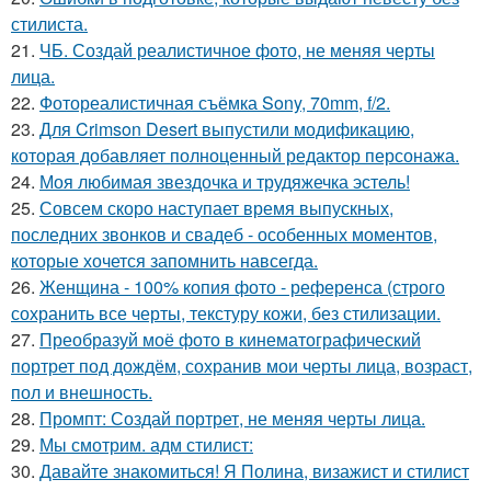
стилиста.
21.
ЧБ. Создай реалистичное фото, не меняя черты
лица.
22.
Фотореалистичная съёмка Sony, 70mm, f/2.
23.
Для Crimson Desert выпустили модификацию,
которая добавляет полноценный редактор персонажа.
24.
Моя любимая звездочка и трудяжечка эстель!
25.
Совсем скоро наступает время выпускных,
последних звонков и свадеб - особенных моментов,
которые хочется запомнить навсегда.
26.
Женщина - 100% копия фото - референса (строго
сохранить все черты, текстуру кожи, без стилизации.
27.
Преобразуй моё фото в кинематографический
портрет под дождём, сохранив мои черты лица, возраст,
пол и внешность.
28.
Промпт: Создай портрет, не меняя черты лица.
29.
Мы смотрим. адм стилист:
30.
Давайте знакомиться! Я Полина, визажист и стилист