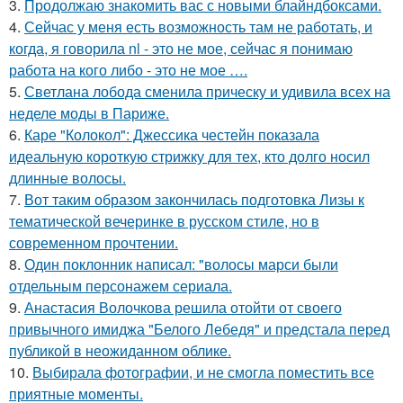
3.
Продолжаю знакомить вас с новыми блайндбоксами.
4.
Сейчас у меня есть возможность там не работать, и
когда, я говорила nl - это не мое, сейчас я понимаю
работа на кого либо - это не мое ….
5.
Светлана лобода сменила прическу и удивила всех на
неделе моды в Париже.
6.
Каре "Колокол": Джессика честейн показала
идеальную короткую стрижку для тех, кто долго носил
длинные волосы.
7.
Вот таким образом закончилась подготовка Лизы к
тематической вечеринке в русском стиле, но в
современном прочтении.
8.
Один поклонник написал: "волосы марси были
отдельным персонажем сериала.
9.
Анастасия Волочкова решила отойти от своего
привычного имиджа "Белого Лебедя" и предстала перед
публикой в неожиданном облике.
10.
Выбирала фотографии, и не смогла поместить все
приятные моменты.