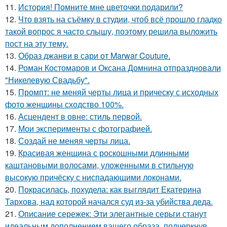
11.
История! Помните мне цветочки подарили?
12.
Что взять на съёмку в студии, чтоб всё прошло гладко
такой вопрос я часто слышу, поэтому решила выложить
пост на эту тему.
13.
Образ джанви в сари от Marwar Couture.
14.
Роман Костомаров и Оксана Домнина отпраздновали
"Никелевую Свадьбу".
15.
Промпт: не меняй черты лица и прическу с исходных
фото женщины сходство 100%.
16.
Асцендент в овне: стиль первой.
17.
Мои эксперименты с фотографией.
18.
Создай не меняя черты лица.
19.
Красивая женщина с роскошными длинными
каштановыми волосами, уложенными в стильную
высокую причёску с ниспадающими локонами.
20.
Покрасилась, похудела: как выглядит Екатерина
Тархова, над которой начался суд из-за убийства деда.
21.
Описание сережек: Эти элегантные серьги станут
идеальным дополнением вашего образа, подчеркнув