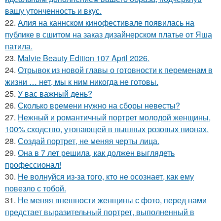
вашу утонченность и вкус.
22.
Алия на каннском кинофестивале появилась на
публике в сшитом на заказ дизайнерском платье от Яша
патила.
23.
Malvie Beauty Edition 107 April 2026.
24.
Отрывок из новой главы о готовности к переменам в
жизни … нет, мы к ним никогда не готовы.
25.
У вас важный день?
26.
Сколько времени нужно на сборы невесты?
27.
Нежный и романтичный портрет молодой женщины,
100% сходство, утопающей в пышных розовых пионах.
28.
Создай портрет, не меняя черты лица.
29.
Она в 7 лет решила, как должен выглядеть
профессионал!
30.
Не волнуйся из-за того, кто не осознает, как ему
повезло с тобой.
31.
Не меняя внешности женщины с фото, перед нами
предстает выразительный портрет, выполненный в