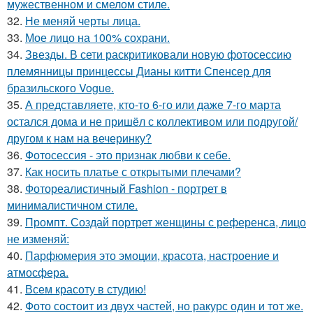
мужественном и смелом стиле.
32.
Не меняй черты лица.
33.
Мое лицо на 100% сохрани.
34.
Звезды. В сети раскритиковали новую фотосессию
племянницы принцессы Дианы китти Спенсер для
бразильского Vogue.
35.
А представляете, кто-то 6-го или даже 7-го марта
остался дома и не пришёл с коллективом или подругой/
другом к нам на вечеринку?
36.
Фотосессия - это признак любви к себе.
37.
Как носить платье с открытыми плечами?
38.
Фотореалистичный Fashion - портрет в
минималистичном стиле.
39.
Промпт. Создай портрет женщины с референса, лицо
не изменяй:
40.
Парфюмерия это эмоции, красота, настроение и
атмосфера.
41.
Всем красоту в студию!
42.
Фото состоит из двух частей, но ракурс один и тот же.