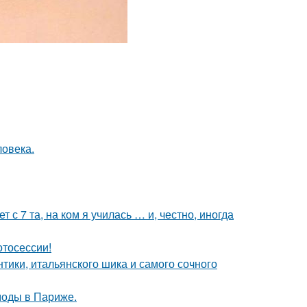
ловека.
 с 7 та, на ком я училась … и, честно, иногда
отосессии!
нтики, итальянского шика и самого сочного
моды в Париже.