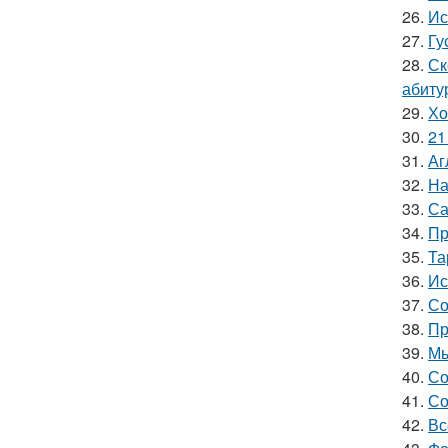
26.
Ис
27.
Гу
28.
Ск
абиту
29.
Хо
30.
21
31.
Аг
32.
На
33.
Са
34.
Пр
35.
Та
36.
Ис
37.
Со
38.
Пр
39.
Мы
40.
Со
41.
Со
42.
Вс