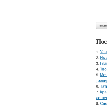
читат
Пос
1.
Улы
2.
Ими
3.
Гла
4.
Тво
5.
Моя
трени
6.
Тат
7.
Кра
летне
8.
Све