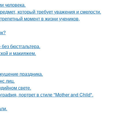
и человека.
предмет, который требует уважения и смелости.
трепетный момент в жизни учеников,
ок?
 без бюстгальтера.
кой и макияжем.
вкушение праздника.
нс лиц.
удийном свете.
афия, портрет в стиле "Mother and Child".
али.