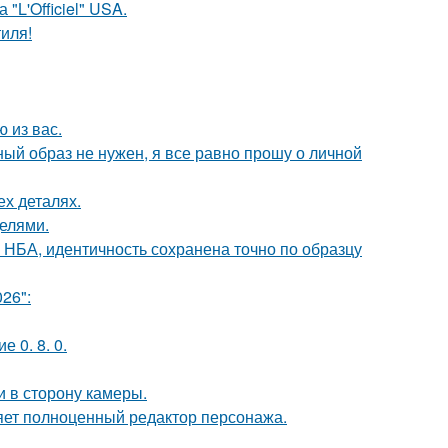
"L'Officiel" USA.
иля!
 из вас.
ный образ не нужен, я все равно прошу о личной
ех деталях.
делями.
 НБА, идентичность сохранена точно по образцу
26":
 0. 8. 0.
и в сторону камеры.
яет полноценный редактор персонажа.