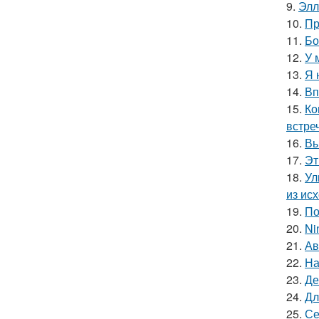
9.
Элл
10.
Пр
11.
Бо
12.
У 
13.
Я 
14.
Вп
15.
Ко
встре
16.
Вы
17.
Эт
18.
Ул
из ис
19.
По
20.
Ni
21.
Ав
22.
На
23.
Де
24.
Дл
25.
Се