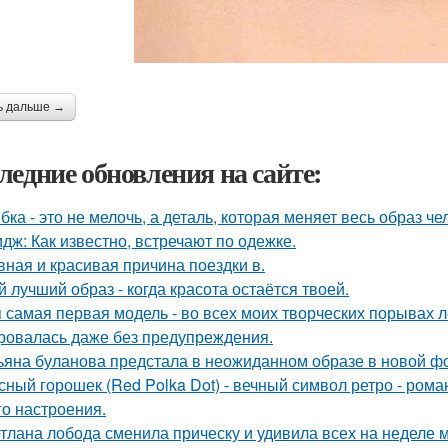
ь дальше →
ледние обновления на сайте:
бка - это не мелочь, а деталь, которая меняет весь образ че
дж: Как известно, встречают по одежке.
вная и красивая причина поездки в.
й лучший образ - когда красота остаётся твоей.
 самая первая модель - во всех моих творческих порывах лет
ровалась даже без предупреждения.
ьяна буланова предстала в неожиданном образе в новой ф
сный горошек (Red Polka Dot) - вечный символ ретро - рома
го настроения.
тлана лобода сменила прическу и удивила всех на неделе 