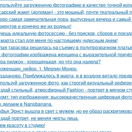
пользуйте загруженную фотографию в качестве точной копи
сарский жакет (доломан) - это мощный, почти театральный 
оро самая замечательная пора, выпускные вечера и самый 
риентов и конечно же их родных!
чешь идеальную фотосессию - без поисков, сборов и поезд
 марта стал для меня по-настоящему чудесным днем!
лая тарасова решилась на съемку в полупрозрачном платье
 фотографии изображена женщина с выразительной причёс
ра пиджон - хорошенькая, но что она надела?
оженщин_нейро. 1. Мерлин Монро.
раданово. Приближалось 8 марта, и в воздухе витало пред
пользуй загруженное фото, как строгий визуальный рефере
здай стильный, атмосферный Fashion - портрет в мягком ст
омт: тип изображения: высококачественная цифровая фотогр
 делаем в Nanobanana.
фья Эрнст вышла в свет с мужем, но ее образ раскритиков
здай портрет, не меняя черты лица.
ем красоту в студию!