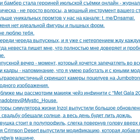
и бамбер стала героиней июльской съёмки онлайн - журнала 
ическа - не просто волосы, а мощный инструмент вашего ст
льше уникальных промтов у нас на канале: t. me/Dnsamai.
меня нет идеальной фигуры и пышных форм.
не люблю тебя.
ереди череда выпускных, и я уже с нетерпением жду каждую
гда невеста пишет мне, что полностью мне доверяет и проб
че.
пускной вечер - момент, который хочется запечатлеть во вс
и кадры - напоминание, что я умею работать и с юными мо
ьтрареалистичный скриншот камеры поцелуев на Jumbotron
ходного изображения.
ближе мы рассмотрим макияж чейз инфинити с "Met Gala 20
nadobrev@Mystic_House.
торы симулятора жизни Inzoi выпустили большое обновление
 свадьбу обещали солнце, а весь день будет лить дождь.
вушка стоит в полупрофиль, слегка повернув голову вверх 
я Crimson Desert выпустили модификацию, которая добавл
лфи/в машине.